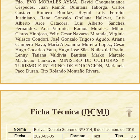
Fdo. EVO MORALES AYMA, David Choquehuanca
Céspedes, Juan Ramón Quintana Taborga, Carlos
Gustavo Romero Bonifaz, Reymi Luis Ferreira
Justiniano, Rene Gonzalo Orellana Halkyer, Luis
Alberto Arce Catacora, Luis Alberto Sanchez
Fernandez, Ana Veronica Ramos Morales, Milton
Claros Hinojosa, Félix Cesar Navarro Miranda, Virginia
Velasco Condori, José Gonzalo Trigoso Agudo, Ariana
Campero Nava, María Alexandra Moreira Lopez, Cesar
Hugo Cocarico Yana, Hugo José Siles Nuñez del Prado,
Lenny Tatiana Valdivia Bautista, Marko Marcelo
Machicao Bankovic MINISTRO DE CULTURAS Y
TURISMO E INTERINO DE EDUCACIÓN, Marianela
Paco Duran, Tito Rolando Montaño Rivera.
Ficha Técnica (
DCMI
)
Norma
Bolivia: Decreto Supremo Nº 3014, 9 de diciembre de 2016
Fecha
Formato
Tipo
2023-03-05
Text
DS