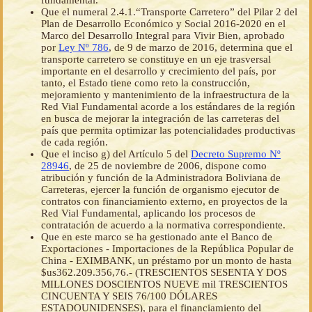
fundamental.
Que el numeral 2.4.1.“Transporte Carretero” del Pilar 2 del
Plan de Desarrollo Económico y Social 2016-2020 en el
Marco del Desarrollo Integral para Vivir Bien, aprobado
por
Ley Nº 786
, de 9 de marzo de 2016, determina que el
transporte carretero se constituye en un eje trasversal
importante en el desarrollo y crecimiento del país, por
tanto, el Estado tiene como reto la construcción,
mejoramiento y mantenimiento de la infraestructura de la
Red Vial Fundamental acorde a los estándares de la región
en busca de mejorar la integración de las carreteras del
país que permita optimizar las potencialidades productivas
de cada región.
Que el inciso g) del Artículo 5 del
Decreto Supremo Nº
28946
, de 25 de noviembre de 2006, dispone como
atribución y función de la Administradora Boliviana de
Carreteras, ejercer la función de organismo ejecutor de
contratos con financiamiento externo, en proyectos de la
Red Vial Fundamental, aplicando los procesos de
contratación de acuerdo a la normativa correspondiente.
Que en este marco se ha gestionado ante el Banco de
Exportaciones - Importaciones de la República Popular de
China - EXIMBANK, un préstamo por un monto de hasta
$us362.209.356,76.- (TRESCIENTOS SESENTA Y DOS
MILLONES DOSCIENTOS NUEVE mil TRESCIENTOS
CINCUENTA Y SEIS 76/100 DÓLARES
ESTADOUNIDENSES), para el financiamiento del