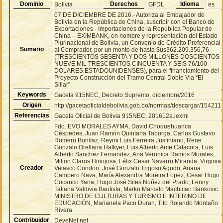
Dominio
Derechos
Idioma
Bolivia
GFDL
es
07 DE DICIEMBRE DE 2016.- Autoriza al Embajador de
Bolivia en la República de China, suscribir con el Banco de
Exportaciones - Importaciones de la República Popular de
China – EXIMBANK, en nombre y representación del Estado
Plurinacional de Bolivia, un Convenio de Crédito Preferencial
Sumario
al Comprador, por un monto de hasta $us362.209.356,76
(TRESCIENTOS SESENTA Y DOS MILLONES DOSCIENTOS
NUEVE MIL TRESCIENTOS CINCUENTA Y SEIS 76/100
DÓLARES ESTADOUNIDENSES), para el financiamiento del
Proyecto Construcción del Tramo Central Doble Vía “El
Sillar”.
Keywords
Gaceta 915NEC, Decreto Supremo, diciembre/2016
Origen
http://gacetaoficialdebolivia.gob.bo/normas/descargar/154211
Referencias
Gaceta Oficial de Bolivia 915NEC, 201612a.lexml
Fdo. EVO MORALES AYMA, David Choquehuanca
Céspedes, Juan Ramón Quintana Taborga, Carlos Gustavo
Romero Bonifaz, Reymi Luis Ferreira Justiniano, Rene
Gonzalo Orellana Halkyer, Luis Alberto Arce Catacora, Luis
Alberto Sanchez Fernandez, Ana Veronica Ramos Morales,
Milton Claros Hinojosa, Félix Cesar Navarro Miranda, Virginia
Creador
Velasco Condori, José Gonzalo Trigoso Agudo, Ariana
Campero Nava, María Alexandra Moreira Lopez, Cesar Hugo
Cocarico Yana, Hugo José Siles Nuñez del Prado, Lenny
Tatiana Valdivia Bautista, Marko Marcelo Machicao Bankovic
MINISTRO DE CULTURAS Y TURISMO E INTERINO DE
EDUCACIÓN, Marianela Paco Duran, Tito Rolando Montaño
Rivera.
Contribuidor
DeveNet.net