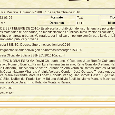
livia: Decreto Supremo Nº 2888, 1 de septiembre de 2016
Formato
Tip
23-03-05
Text
Derechos
Idio
ivia
GFDL
 DE SEPTIEMBRE DE 2016.- Establece la prohibición del uso, tenencia y porte de 
ros materiales relacionados, en manifestaciones públicas, movilizaciones sociales
ítines en áreas urbanas y/o rurales, por implicar un peligro común para la vida, la i
propiedad pública y privada.
ceta 888NEC, Decreto Supremo, septiembre/2016
tp://gacetaoficialdebolivia.gob.bo/normas/descargar/153930
ceta Oficial de Bolivia 888NEC, 201610a.lexml
o. EVO MORALES AYMA, David Choquehuanca Céspedes, Juan Ramón Quintana T
stavo Romero Bonifaz, Reymi Luis Ferreira Justiniano, Rene Gonzalo Orellana Halk
ce Catacora, Luis Alberto Sanchez Fernandez, Ana Veronica Ramos Morales, Milton
lix Cesar Navarro Miranda, Virginia Velasco Condori, José Gonzalo Trigoso Agudo
va, María Alexandra Moreira Lopez, Roberto Iván Aguilar Gómez, Cesar Hugo Coc
sé Siles Nuñez del Prado, Lenny Tatiana Valdivia Bautista, Marko Marcelo Machica
rianela Paco Duran, Tito Rolando Montaño Rivera.
veNet.net
veNet.net