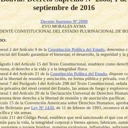
septiembre de 2016
Decreto Supremo Nº 2888
EVO MORALES AYMA
IDENTE CONSTITUCIONAL DEL ESTADO PLURINACIONAL DE BO
DO:
eral 2 del Artículo 9 de la
Constitución Política del Estado
, determina 
ncial del Estado garantizar el bienestar, el desarrollo, la seguridad y la
ágrafo I del Artículo 15 del Texto Constitucional, establece como dere
sona, el derecho a la vida y a la integridad física.
eral 4 del Artículo 21 de la
Constitución Política del Estado
, dispone 
l la libertad de reunión y asociación, en forma pública y privada, con fi
eral 7 del Parágrafo I del Artículo 298 del Texto Constitucional, señala
a privativa del nivel central del Estado, las armas de fuego y explosivo
eral 1 del Artículo 20 de la Declaración Universal de Derechos Human
ersona tiene derecho a la libertad de reunión y de asociación pacíficas.
ículo 15 de la Convención Americana sobre Derechos Humanos, aprobad
ado Boliviano por
Ley Nº 1430
, de 11 de febrero de 1993, reconoce el 
cífica y sin armas.
ículo 211 del Código Penal, establece que será sancionado el que con el 
mún para la vida, la integridad corporal o bienes ajenos, fabricare, sumin
 sustrajere o tuviere bombas, materias explosivas, inflamables, asfixiante