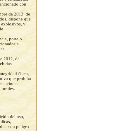
sancionado con
embre de 2013, de
dos, dispone que
 explosivos, y
de
ncia, porte o
acionados a
ias
de 2012, de
ebidas
ntegridad física,
ativa que prohíba
festaciones
 rurales.
ición del uso,
blicas,
licar un peligro