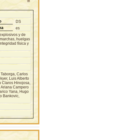
o
DS
ma
es
explosivos y de
, marchas, huelgas
ntegridad física y
aborga, Carlos
yer, Luis Alberto
 Claros Hinojosa,
, Ariana Campero
arico Yana, Hugo
o Bankovic,