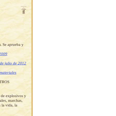
. Se aprueba y
 2009
de julio de 2012
 materiales
OTROS
 de explosivos y
ales, marchas,
la vida, la