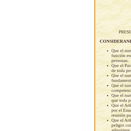
PRES
CONSIDERAN
Que el num
función ese
personas.
Que el Par
de toda per
Que el num
fundamenta
Que el num
competenci
Que el num
que toda p
Que el Art
por el Est
reunión pa
Que el Art
peligro co
adquiriere,