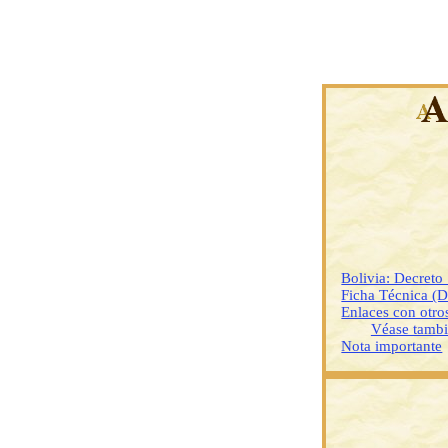
Bolivia: Decret
Ficha Técnica (
Enlaces con otr
Véase tamb
Nota importante