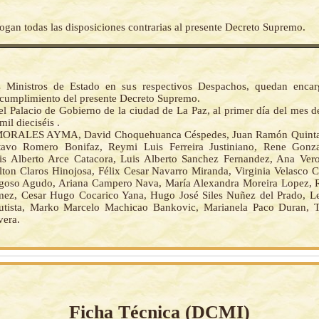
ogan todas las disposiciones contrarias al presente Decreto Supremo.
s Ministros de Estado en sus respectivos Despachos, quedan encar
 cumplimiento del presente Decreto Supremo.
el Palacio de Gobierno de la ciudad de La Paz, al primer día del mes d
mil dieciséis .
ORALES AYMA, David Choquehuanca Céspedes, Juan Ramón Quinta
tavo Romero Bonifaz, Reymi Luis Ferreira Justiniano, Rene Gonza
is Alberto Arce Catacora, Luis Alberto Sanchez Fernandez, Ana Ve
lton Claros Hinojosa, Félix Cesar Navarro Miranda, Virginia Velasco C
goso Agudo, Ariana Campero Nava, María Alexandra Moreira Lopez, 
ez, Cesar Hugo Cocarico Yana, Hugo José Siles Nuñez del Prado, L
utista, Marko Marcelo Machicao Bankovic, Marianela Paco Duran, T
era.
Ficha Técnica (
DCMI
)