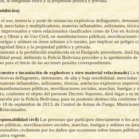
a, la integridad física y la propiedad pública y privada.
rohibición)
 el uso, tenencia y porte de sustancias explosivas deflagrantes, detonante
d, mezcladas y multiplicadores, materias inflamables, asfixiantes, tóxica
 improvisados y otros relacionados clasificados como de Uso en Activi
 y Obras y de Uso Civil, en manifestaciones públicas, movilizaciones s
uelgas y mítines en áreas urbanas y/o rurales, por implicar un peligro 
tegridad física y la propiedad pública y privada.
imiento a la prohibición establecida en el Parágrafo precedente, dará lu
lidad penal, debiendo la Policía Boliviana proceder a la aprehensión de
es para el inicio de las acciones penales correspondientes.
ecuestro e incautación de explosivos y otro material relacionado)
La t
losivas deflagrantes, detonantes, de alta y baja sensibilidad, mezcladas 
materias inflamables, asfixiantes, tóxicas, artefactos explosivos improvi
 manifestaciones públicas, movilizaciones sociales, marchas, huelgas y m
les, conforme el objeto del presente Decreto Supremo, dará lugar a su i
tación por la Policía Boliviana, para su posterior destrucción conforme 
e 18 de septiembre de 2013, de Control de Armas de Fuego, Municiones
 Relacionados.
esponsabilidad civil)
Las personas que participen directamente o los acto
es públicas, movilizaciones sociales, marchas, huelgas y mítines en áre
esponsables civilmente por los daños que ocasionen sobre bienes público
tiva vigente.