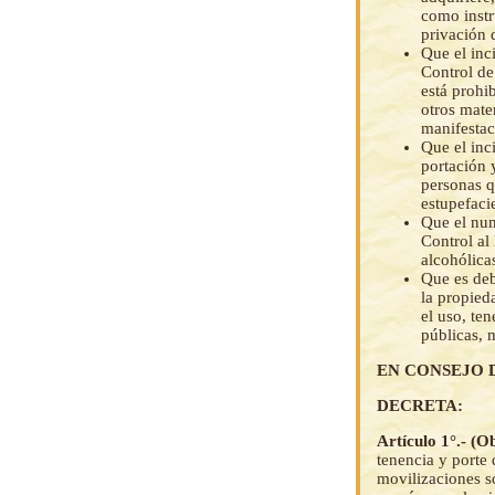
como instr
privación 
Que el inci
Control de
está prohi
otros mate
manifestac
Que el inci
portación 
personas q
estupefaci
Que el num
Control al
alcohólica
Que es deb
la propied
el uso, te
públicas, 
EN CONSEJO 
DECRETA:
Artículo 1°.- (O
tenencia y porte 
movilizaciones so