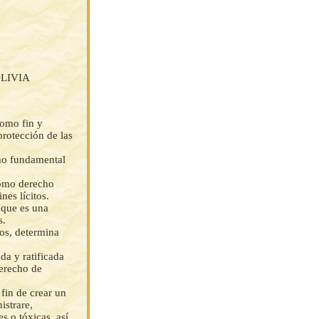
LIVIA
como fin y
 protección de las
cho fundamental
como derecho
nes lícitos.
 que es una
s.
os, determina
a y ratificada
derecho de
fin de crear un
istrare,
s o tóxicas, así