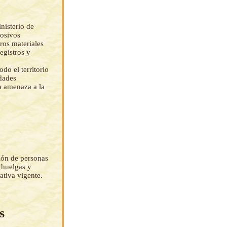
nisterio de
losivos
ros materiales
egistros y
do el territorio
idades
a amenaza a la
ión de personas
 huelgas y
ativa vigente.
s