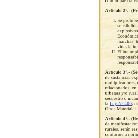
común para la vid
Artículo 2°.- (P
Se prohíbe
sensibilida
explosivos
Económicas
marchas, h
vida, la in
El incumpl
responsabi
responsabl
Artículo 3°.- (S
de sustancias exp
multiplicadores, 
relacionados, en
urbanas y/o rura
secuestro o incau
la
Ley Nº 400
, d
Otros Materiales
Artículo 4°.- (R
de manifestacion
rurales, serán r
conforme a norma