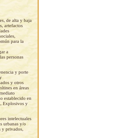
s, de alta y baja
s, artefactos
dades
ociales,
común para la
gar a
 las personas
enencia y porte
y
sados y otros
ítines en áreas
nmediato
lo establecido en
, Explosivos y
res intelectuales
as urbanas y/o
s y privados,