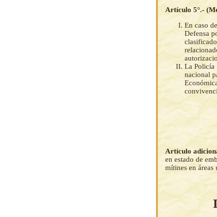
Artículo 5°.- (M
En caso de
Defensa po
clasificad
relacionad
autorizaci
La Policía 
nacional p
Económicas
convivenci
Artículo adicion
en estado de emb
mítines en áreas