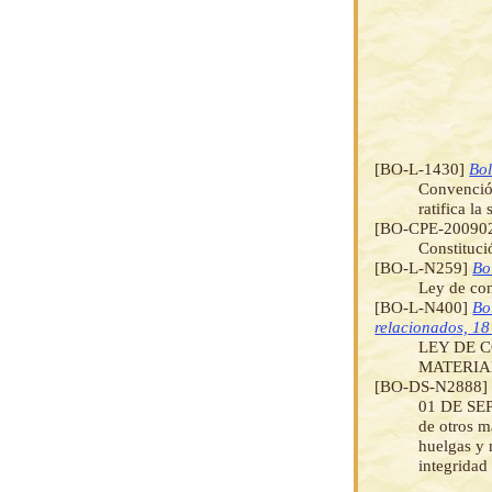
[BO-L-1430]
Bol
Convención
ratifica l
[BO-CPE-20090
Constituci
[BO-L-N259]
Bo
Ley de con
[BO-L-N400]
Bo
relacionados, 18
LEY DE 
MATERIA
[BO-DS-N2888
01 DE SEPT
de otros m
huelgas y 
integridad