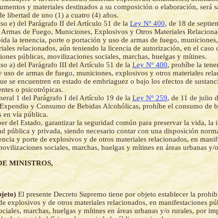
umentos y materiales destinados a su composición o elaboración, será 
de libertad de uno (1) a cuatro (4) años.
so e) del Parágrafo II del Artículo 51 de la
Ley Nº 400
, de 18 de septi
 Armas de Fuego, Municiones, Explosivos y Otros Materiales Relaciona
bida la tenencia, porte o portación y uso de armas de fuego, municiones,
riales relacionados, aún teniendo la licencia de autorización, en el caso 
iones públicas, movilizaciones sociales, marchas, huelgas y mítines.
so a) del Parágrafo III del Artículo 51 de la
Ley Nº 400
, prohíbe la tene
y uso de armas de fuego, municiones, explosivos y otros materiales rel
ue se encuentren en estado de embriaguez o bajo los efectos de sustanc
entes o psicotrópicas.
eral 1 del Parágrafo I del Artículo 19 de la
Ley Nº 259
, de 11 de julio 
 Expendio y Consumo de Bebidas Alcohólicas, prohíbe el consumo de b
s en vía pública.
er del Estado, garantizar la seguridad común para preservar la vida, la i
ad pública y privada, siendo necesario contar con una disposición norm
nencia y porte de explosivos y de otros materiales relacionados, en mani
movilizaciones sociales, marchas, huelgas y mítines en áreas urbanas y/o
DE MINISTROS,
bjeto)
El presente Decreto Supremo tiene por objeto establecer la prohib
de explosivos y de otros materiales relacionados, en manifestaciones pú
ciales, marchas, huelgas y mítines en áreas urbanas y/o rurales, por imp