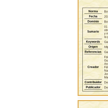
Norma
Bo
Fecha
20
Dominio
Bol
01
ot
Sumario
y m
la 
Keywords
Ga
Origen
ht
Referencias
Ga
Fd
Gu
Ar
Creador
Fé
Na
Jo
Ma
Contribuidor
De
Publicador
De