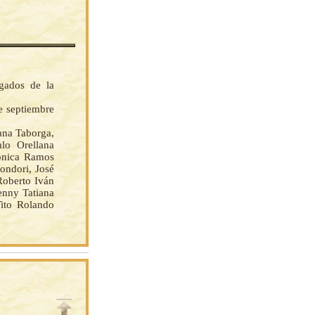
gados de la
e septiembre
na Taborga,
lo Orellana
ronica Ramos
ondori, José
Roberto Iván
enny Tatiana
ito Rolando