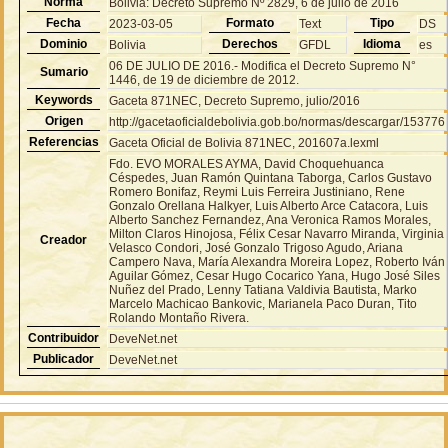
Norma
Bolivia: Decreto Supremo Nº 2829, 6 de julio de 2016
Fecha
Formato
Tipo
2023-03-05
Text
DS
Dominio
Derechos
Idioma
Bolivia
GFDL
es
06 DE JULIO DE 2016.- Modifica el Decreto Supremo N°
Sumario
1446, de 19 de diciembre de 2012.
Keywords
Gaceta 871NEC, Decreto Supremo, julio/2016
Origen
http://gacetaoficialdebolivia.gob.bo/normas/descargar/153776
Referencias
Gaceta Oficial de Bolivia 871NEC, 201607a.lexml
Fdo. EVO MORALES AYMA, David Choquehuanca
Céspedes, Juan Ramón Quintana Taborga, Carlos Gustavo
Romero Bonifaz, Reymi Luis Ferreira Justiniano, Rene
Gonzalo Orellana Halkyer, Luis Alberto Arce Catacora, Luis
Alberto Sanchez Fernandez, Ana Veronica Ramos Morales,
Milton Claros Hinojosa, Félix Cesar Navarro Miranda, Virginia
Creador
Velasco Condori, José Gonzalo Trigoso Agudo, Ariana
Campero Nava, María Alexandra Moreira Lopez, Roberto Iván
Aguilar Gómez, Cesar Hugo Cocarico Yana, Hugo José Siles
Nuñez del Prado, Lenny Tatiana Valdivia Bautista, Marko
Marcelo Machicao Bankovic, Marianela Paco Duran, Tito
Rolando Montaño Rivera.
Contribuidor
DeveNet.net
Publicador
DeveNet.net