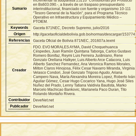
incrementar la subpartida 25210 “Consultorías por Producto”
en Bs603.090.-, a través de un traspaso presupuestario
Sumario
interinstitucional, financiado con fuente y organismo 10-111
“Tesoro General de la Nación”, para el Programa Técnico
Operativo en Infraestructura y Equipamiento Médico –
PTOIEM.
Keywords
Gaceta 871NEC, Decreto Supremo, julio/2016
Origen
http://gacetaoficialdebolivia.gob.bo/normas/descargar/153774
Referencias
Gaceta Oficial de Bolivia 871NEC, 201607a.lexml
FDO. EVO MORALES AYMA, David Choquehuanca
Céspedes, Juan Ramón Quintana Taborga, Carlos Gustavo
Romero Bonifaz, Reymi Luis Ferreira Justiniano, Rene
Gonzalo Orellana Halkyer, Luis Alberto Arce Catacora, Luis
Alberto Sanchez Fernandez, Ana Veronica Ramos Morales,
Milton Claros Hinojosa, Félix Cesar Navarro Miranda, Virginia
Creador
Velasco Condori, José Gonzalo Trigoso Agudo, Ariana
Campero Nava, María Alexandra Moreira Lopez, Roberto Iván
Aguilar Gómez, Cesar Hugo Cocarico Yana, Hugo José Siles
Nuñez del Prado, Lenny Tatiana Valdivia Bautista, Marko
Marcelo Machicao Bankovic, Marianela Paco Duran, Tito
Rolando Montaño Rivera.
Contribuidor
DeveNet.net
Publicador
DeveNet.net