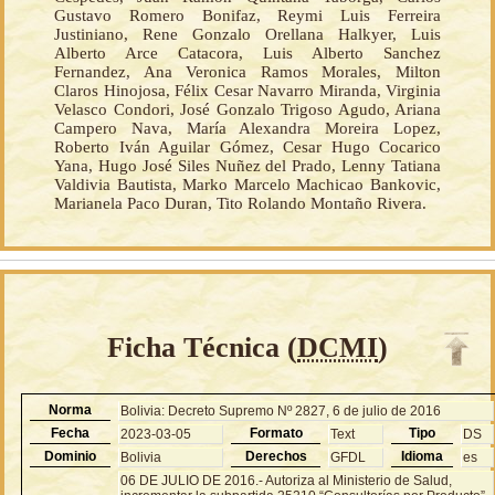
Gustavo Romero Bonifaz, Reymi Luis Ferreira
Justiniano, Rene Gonzalo Orellana Halkyer, Luis
Alberto Arce Catacora, Luis Alberto Sanchez
Fernandez, Ana Veronica Ramos Morales, Milton
Claros Hinojosa, Félix Cesar Navarro Miranda, Virginia
Velasco Condori, José Gonzalo Trigoso Agudo, Ariana
Campero Nava, María Alexandra Moreira Lopez,
Roberto Iván Aguilar Gómez, Cesar Hugo Cocarico
Yana, Hugo José Siles Nuñez del Prado, Lenny Tatiana
Valdivia Bautista, Marko Marcelo Machicao Bankovic,
Marianela Paco Duran, Tito Rolando Montaño Rivera.
Ficha Técnica (
DCMI
)
Norma
Bolivia: Decreto Supremo Nº 2827, 6 de julio de 2016
Fecha
Formato
Tipo
2023-03-05
Text
DS
Dominio
Derechos
Idioma
Bolivia
GFDL
es
06 DE JULIO DE 2016.- Autoriza al Ministerio de Salud,