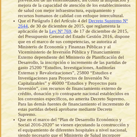
prevención de las enfermedades, así como la ampliación y
mejora de la capacidad de atención de los establecimientos
de salud con mejor infraestructura, equipamiento y
recursos humanos de calidad con enfoque intercultural.
Que el Parágrafo I del Artículo 4 del
Decreto Supremo Nº
2644
, de 30 de diciembre de 2015, que reglamenta la
aplicación de la
Ley Nº 769
, de 17 de diciembre de 2015,
del Presupuesto General del Estado Gestión 2016, dispone
que en el marco de sus competencias, se autoriza al
Ministerio de Economía y Finanzas Públicas y al
Viceministerio de Inversión Pública y Financiamiento
Externo dependiente del Ministerio de Planificación del
Desarrollo, la inscripción o incremento de las partidas de
gasto 25200 “Estudios, Investigaciones, Auditorías
Externas y Revalorizaciones”, 25800 “Estudios e
Investigaciones para Proyectos de Inversión No
Capitalizables” y 46000 “Estudios y Proyectos para
Inversión”, con recursos de financiamiento externo de
crédito, donación y/o contraparte nacional establecidos en
los convenios específicos, no amerita Decreto Supremo.
Para las demás fuentes de financiamiento el incremento de
estas partidas deberá aprobarse mediante Decreto
Supremo.
Que en el marco del “Plan de Desarrollo Económico y
Social 2016-2020” se vienen ejecutando la construcción y
el equipamiento de diferentes hospitales a nivel nacional,
siendo necesario que el Ministerio de Salud incorpore