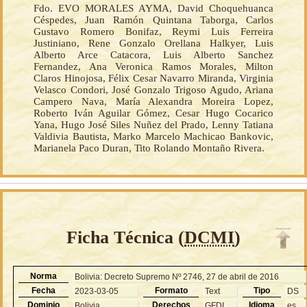
Fdo. EVO MORALES AYMA, David Choquehuanca
Céspedes, Juan Ramón Quintana Taborga, Carlos
Gustavo Romero Bonifaz, Reymi Luis Ferreira
Justiniano, Rene Gonzalo Orellana Halkyer, Luis
Alberto Arce Catacora, Luis Alberto Sanchez
Fernandez, Ana Veronica Ramos Morales, Milton
Claros Hinojosa, Félix Cesar Navarro Miranda, Virginia
Velasco Condori, José Gonzalo Trigoso Agudo, Ariana
Campero Nava, María Alexandra Moreira Lopez,
Roberto Iván Aguilar Gómez, Cesar Hugo Cocarico
Yana, Hugo José Siles Nuñez del Prado, Lenny Tatiana
Valdivia Bautista, Marko Marcelo Machicao Bankovic,
Marianela Paco Duran, Tito Rolando Montaño Rivera.
Ficha Técnica (
DCMI
)
Norma
Bolivia: Decreto Supremo Nº 2746, 27 de abril de 2016
Fecha
Formato
Tipo
2023-03-05
Text
DS
Dominio
Derechos
Idioma
Bolivia
GFDL
es