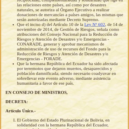
reciprocidad, complementariedad y solidaridad que rige en
las relaciones entre países, así como por desastres
naturales, se autoriza al Órgano Ejecutivo a realizar
donaciones de mercancías a países amigos, las mismas que
serán autorizadas mediante Decreto Supremo.
Que el inciso d) del Artículo 10 de la
Ley Nº 602
, de 14 de
noviembre de 2014, de Gestión de Riesgos, señala como
atribuciones del Consejo Nacional para la Reducción de
Riesgos y Atención de Desastres y/o Emergencias -
CONARADE, generar y aprobar mecanismos de
administración de uso de recursos del Fondo para la
Reducción de Riesgos y Atención de Desastres y/o
Emergencias - FORADE.
Que la hermana República del Ecuador ha sido afectada
por terremotos que dejaron muertos, desaparecidos y
población damnificada; siendo necesario coadyuvar en
sobrellevar este evento adverso, mediante asistencia
humanitaria a favor de ese país.
EN CONSEJO DE MINISTROS,
DECRETA:
Artículo Único.-
El Gobierno del Estado Plurinacional de Bolivia, en
solidaridad con la hermana República del Ecuador,