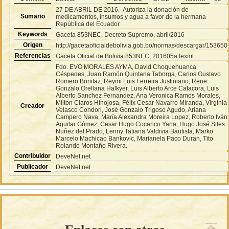
27 DE ABRIL DE 2016.- Autoriza la donación de
Sumario
medicamentos, insumos y agua a favor de la hermana
República del Ecuador.
Keywords
Gaceta 853NEC, Decreto Supremo, abril/2016
Origen
http://gacetaoficialdebolivia.gob.bo/normas/descargar/153650
Referencias
Gaceta Oficial de Bolivia 853NEC, 201605a.lexml
Fdo. EVO MORALES AYMA, David Choquehuanca
Céspedes, Juan Ramón Quintana Taborga, Carlos Gustavo
Romero Bonifaz, Reymi Luis Ferreira Justiniano, Rene
Gonzalo Orellana Halkyer, Luis Alberto Arce Catacora, Luis
Alberto Sanchez Fernandez, Ana Veronica Ramos Morales,
Milton Claros Hinojosa, Félix Cesar Navarro Miranda, Virginia
Creador
Velasco Condori, José Gonzalo Trigoso Agudo, Ariana
Campero Nava, María Alexandra Moreira Lopez, Roberto Iván
Aguilar Gómez, Cesar Hugo Cocarico Yana, Hugo José Siles
Nuñez del Prado, Lenny Tatiana Valdivia Bautista, Marko
Marcelo Machicao Bankovic, Marianela Paco Duran, Tito
Rolando Montaño Rivera.
Contribuidor
DeveNet.net
Publicador
DeveNet.net