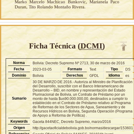
Marko Marcelo Machicao Bankovic, Marianela Paco
Duran, Tito Rolando Montaño Rivera.
Ficha Técnica (
DCMI
)
Norma
Bolivia: Decreto Supremo Nº 2713, 30 de marzo de 2016
Fecha
Formato
Tipo
2023-03-05
Text
DS
Dominio
Derechos
Idioma
Bolivia
GFDL
es
30 DE MARZO DE 2016.- Autoriza al Ministro de Planificación
del Desarrollo, suscribir con el Banco Interamericano de
Desarrollo – BID, en nombre y representación del Estado
Plurinacional de Bolivia, un Contrato de Préstamo por un
Sumario
monto de hasta $us90.000.000,00, destinados a cumplir lo
establecido en el Contrato de Préstamo relativo al Programa
de Reformas de los Sectores de Agua, Saneamiento y de
Recursos Hídricos en Bolivia, Segunda Operación (Programa
de Apoyo a Reforma de Política) .
Keywords
Gaceta 844NEC, Decreto Supremo, marzo/2016
Origen
http://gacetaoficialdebolivia.gob.bo/normas/descargar/153601
Referencias