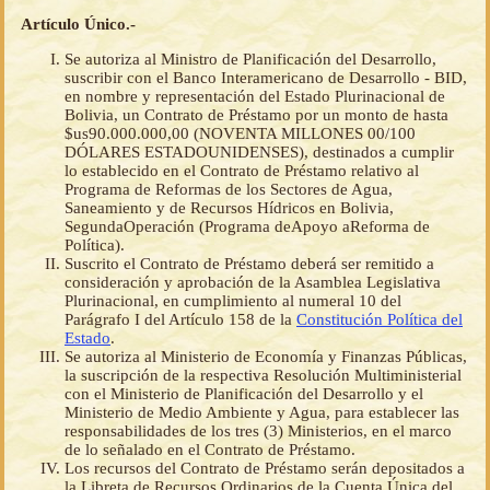
Artículo Único.-
Se autoriza al Ministro de Planificación del Desarrollo,
suscribir con el Banco Interamericano de Desarrollo - BID,
en nombre y representación del Estado Plurinacional de
Bolivia, un Contrato de Préstamo por un monto de hasta
$us90.000.000,00 (NOVENTA MILLONES 00/100
DÓLARES ESTADOUNIDENSES), destinados a cumplir
lo establecido en el Contrato de Préstamo relativo al
Programa de Reformas de los Sectores de Agua,
Saneamiento y de Recursos Hídricos en Bolivia,
SegundaOperación (Programa deApoyo aReforma de
Política).
Suscrito el Contrato de Préstamo deberá ser remitido a
consideración y aprobación de la Asamblea Legislativa
Plurinacional, en cumplimiento al numeral 10 del
Parágrafo I del Artículo 158 de la
Constitución Política del
Estado
.
Se autoriza al Ministerio de Economía y Finanzas Públicas,
la suscripción de la respectiva Resolución Multiministerial
con el Ministerio de Planificación del Desarrollo y el
Ministerio de Medio Ambiente y Agua, para establecer las
responsabilidades de los tres (3) Ministerios, en el marco
de lo señalado en el Contrato de Préstamo.
Los recursos del Contrato de Préstamo serán depositados a
la Libreta de Recursos Ordinarios de la Cuenta Única del