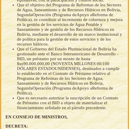
equitativas, con la participación y control social.
Que el objetivo del Programa de Reformas de los Sectores
de Agua, Saneamiento y de Recursos Hídricos en Bolivia,
SegundaOperación (Programa deApoyo aReforma de
Política), es contribuir al incremento de cobertura y mejora
en la gestión de los servicios de Agua Potable y
Saneamiento y de gestión de los Recursos Hídricos en
Bolivia, mediante el desarrollo de un marco institucional y
de política para la gestión de estos servicios y de los
recursos hídricos.
Que el Gobierno del Estado Plurinacional de Bolivia ha
gestionado ante el Banco Interamericano de Desarrollo -
BID, un préstamo por un monto de hasta
$us90.000.000,00 (NOVENTA MILLONES 00/100
DÓLARES ESTADOUNIDENSES), destinados a cumplir
lo establecido en el Contrato de Préstamo relativo al
Programa de Reformas de los Sectores de Agua,
Saneamiento y de Recursos Hídricos en Bolivia,
SegundaOperación (Programa deApoyo aReforma de
Política).
Que es necesario autorizar la suscripción de un Contrato
de Préstamo con el BID a objeto de materializar el
financiamiento señalado en el párrafo precedente.
EN CONSEJO DE MINISTROS,
DECRETA: