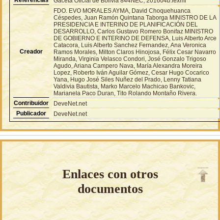
Gaceta Oficial de Bolivia 844NEC, 201604b.lexml
FDO. EVO MORALES AYMA, David Choquehuanca
Céspedes, Juan Ramón Quintana Taborga MINISTRO DE LA
PRESIDENCIA E INTERINO DE PLANIFICACIÓN DEL
DESARROLLO, Carlos Gustavo Romero Bonifaz MINISTRO
DE GOBIERNO E INTERINO DE DEFENSA, Luis Alberto Arce
Catacora, Luis Alberto Sanchez Fernandez, Ana Veronica
Creador
Ramos Morales, Milton Claros Hinojosa, Félix Cesar Navarro
Miranda, Virginia Velasco Condori, José Gonzalo Trigoso
Agudo, Ariana Campero Nava, María Alexandra Moreira
Lopez, Roberto Iván Aguilar Gómez, Cesar Hugo Cocarico
Yana, Hugo José Siles Nuñez del Prado, Lenny Tatiana
Valdivia Bautista, Marko Marcelo Machicao Bankovic,
Marianela Paco Duran, Tito Rolando Montaño Rivera.
Contribuidor
DeveNet.net
Publicador
DeveNet.net
Enlaces con otros
documentos