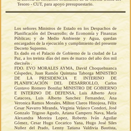
Tesoro - CUT, para apoyo presupuestario.
Los señores Ministros de Estado en los Despachos de
Planificación del Desarrollo; de Economía y Finanzas
Públicas; y de Medio Ambiente y Agua, quedan
encargados de la ejecución y cumplimiento del presente
Decreto Supremo.
Es dado en el Palacio de Gobierno de la ciudad de La
Paz, a los treinta días del mes de marzo del año dos mil
dieciséis .
FDO. EVO MORALES AYMA, David Choquehuanca
Céspedes, Juan Ramón Quintana Taborga MINISTRO
DE LA PRESIDENCIA E INTERINO DE
PLANIFICACIÓN DEL DESARROLLO, Carlos
Gustavo Romero Bonifaz MINISTRO DE GOBIERNO
E INTERINO DE DEFENSA, Luis Alberto Arce
Catacora, Luis Alberto Sanchez Fernandez, Ana
Veronica Ramos Morales, Milton Claros Hinojosa, Félix
Cesar Navarro Miranda, Virginia Velasco Condori, José
Gonzalo Trigoso Agudo, Ariana Campero Nava, María
Alexandra Moreira Lopez, Roberto Iván Aguilar
Gómez, Cesar Hugo Cocarico Yana, Hugo José Siles
Nuñez del Prado, Lenny Tatiana Valdivia Bautista,