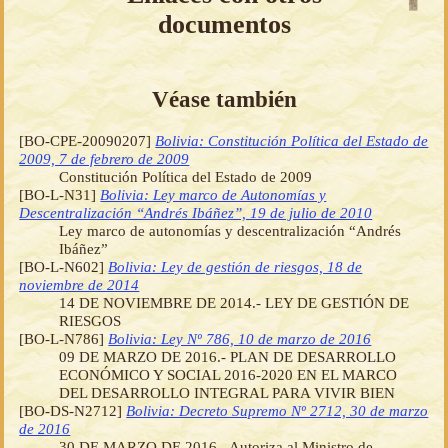
documentos
Véase también
[BO-CPE-20090207]
Bolivia: Constitución Política del Estado de
2009, 7 de febrero de 2009
Constitución Política del Estado de 2009
[BO-L-N31]
Bolivia: Ley marco de Autonomías y
Descentralización “Andrés Ibáñez”, 19 de julio de 2010
Ley marco de autonomías y descentralización “Andrés
Ibáñez”
[BO-L-N602]
Bolivia: Ley de gestión de riesgos, 18 de
noviembre de 2014
14 DE NOVIEMBRE DE 2014.- LEY DE GESTIÓN DE
RIESGOS
[BO-L-N786]
Bolivia: Ley Nº 786, 10 de marzo de 2016
09 DE MARZO DE 2016.- PLAN DE DESARROLLO
ECONÓMICO Y SOCIAL 2016-2020 EN EL MARCO
DEL DESARROLLO INTEGRAL PARA VIVIR BIEN
[BO-DS-N2712]
Bolivia: Decreto Supremo Nº 2712, 30 de marzo
de 2016
30 DE MARZO DE 2016.- Autoriza al Ministro de