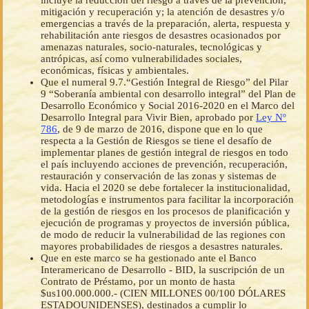
incluye la reducción del riesgo a través de la prevención,
mitigación y recuperación y; la atención de desastres y/o
emergencias a través de la preparación, alerta, respuesta y
rehabilitación ante riesgos de desastres ocasionados por
amenazas naturales, socio-naturales, tecnológicas y
antrópicas, así como vulnerabilidades sociales,
económicas, físicas y ambientales.
Que el numeral 9.7.“Gestión Integral de Riesgo” del Pilar
9 “Soberanía ambiental con desarrollo integral” del Plan de
Desarrollo Económico y Social 2016-2020 en el Marco del
Desarrollo Integral para Vivir Bien, aprobado por
Ley Nº
786
, de 9 de marzo de 2016, dispone que en lo que
respecta a la Gestión de Riesgos se tiene el desafío de
implementar planes de gestión integral de riesgos en todo
el país incluyendo acciones de prevención, recuperación,
restauración y conservación de las zonas y sistemas de
vida. Hacia el 2020 se debe fortalecer la institucionalidad,
metodologías e instrumentos para facilitar la incorporación
de la gestión de riesgos en los procesos de planificación y
ejecución de programas y proyectos de inversión pública,
de modo de reducir la vulnerabilidad de las regiones con
mayores probabilidades de riesgos a desastres naturales.
Que en este marco se ha gestionado ante el Banco
Interamericano de Desarrollo - BID, la suscripción de un
Contrato de Préstamo, por un monto de hasta
$us100.000.000.- (CIEN MILLONES 00/100 DÓLARES
ESTADOUNIDENSES), destinados a cumplir lo