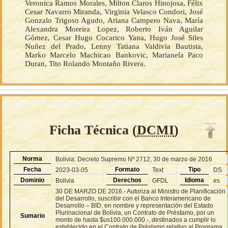
Veronica Ramos Morales, Milton Claros Hinojosa, Félix
Cesar Navarro Miranda, Virginia Velasco Condori, José
Gonzalo Trigoso Agudo, Ariana Campero Nava, María
Alexandra Moreira Lopez, Roberto Iván Aguilar
Gómez, Cesar Hugo Cocarico Yana, Hugo José Siles
Nuñez del Prado, Lenny Tatiana Valdivia Bautista,
Marko Marcelo Machicao Bankovic, Marianela Paco
Duran, Tito Rolando Montaño Rivera.
Ficha Técnica (
DCMI
)
Norma
Bolivia: Decreto Supremo Nº 2712, 30 de marzo de 2016
Fecha
Formato
Tipo
2023-03-05
Text
DS
Dominio
Derechos
Idioma
Bolivia
GFDL
es
30 DE MARZO DE 2016.- Autoriza al Ministro de Planificación
del Desarrollo, suscribir con el Banco Interamericano de
Desarrollo – BID, en nombre y representación del Estado
Plurinacional de Bolivia, un Contrato de Préstamo, por un
Sumario
monto de hasta $us100.000.000.-, destinados a cumplir lo
establecido en el Contrato de Préstamo relativo al Programa