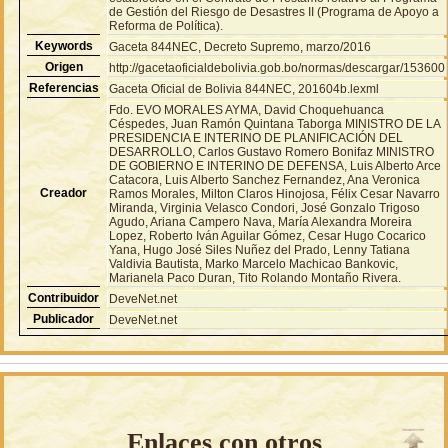
de Gestión del Riesgo de Desastres II (Programa de Apoyo a
Reforma de Política).
Keywords
Gaceta 844NEC, Decreto Supremo, marzo/2016
Origen
http://gacetaoficialdebolivia.gob.bo/normas/descargar/153600
Referencias
Gaceta Oficial de Bolivia 844NEC, 201604b.lexml
Fdo. EVO MORALES AYMA, David Choquehuanca
Céspedes, Juan Ramón Quintana Taborga MINISTRO DE LA
PRESIDENCIA E INTERINO DE PLANIFICACIÓN DEL
DESARROLLO, Carlos Gustavo Romero Bonifaz MINISTRO
DE GOBIERNO E INTERINO DE DEFENSA, Luis Alberto Arce
Catacora, Luis Alberto Sanchez Fernandez, Ana Veronica
Creador
Ramos Morales, Milton Claros Hinojosa, Félix Cesar Navarro
Miranda, Virginia Velasco Condori, José Gonzalo Trigoso
Agudo, Ariana Campero Nava, María Alexandra Moreira
Lopez, Roberto Iván Aguilar Gómez, Cesar Hugo Cocarico
Yana, Hugo José Siles Nuñez del Prado, Lenny Tatiana
Valdivia Bautista, Marko Marcelo Machicao Bankovic,
Marianela Paco Duran, Tito Rolando Montaño Rivera.
Contribuidor
DeveNet.net
Publicador
DeveNet.net
Enlaces con otros