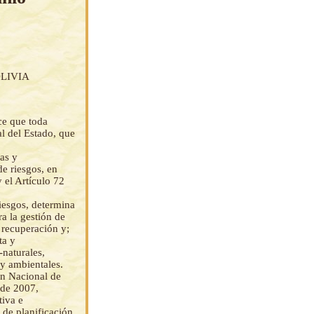
LIVIA
ece que toda
al del Estado, que
as y
e riesgos, en
 el Artículo 72
iesgos, determina
ra la gestión de
 recuperación y;
ta y
-naturales,
 y ambientales.
an Nacional de
 de 2007,
tiva e
 de planificación