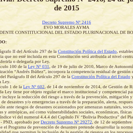
de 2015
Decreto Supremo Nº 2416
EVO MORALES AYMA
IDENTE CONSTITUCIONAL DEL ESTADO PLURINACIONAL DE BO
DO:
ágrafo II del Artículo 297 de la
Constitución Política del Estado
, establ
a que no esté incluida en esta Constitución será atribuida al nivel centr
ferirla o delegarla por Ley.
ículo 100 de la
Ley Nº 031
, de 19 de julio de 2010, Marco de Autonomí
ización “Andrés Ibáñez”, incorpora la competencia residual de gestión d
 del Parágrafo II del Artículo 297 de la
Constitución Política del Estado
y
a Ley.
ículo 1 de la
Ley Nº 602
, de 14 de noviembre de 2014, de Gestión de R
ada Ley tiene por objeto regular el marco institucional y competencial pa
e incluye la reducción del riesgo a través de la prevención, mitigación y
n de desastres y/o emergencias a través de la preparación, alerta, respues
ción ante riesgos de desastres ocasionados por amenazas naturales, socio
as y antrópicas, así como vulnerabilidades sociales, económicas, físicas
índice vi del numeral 4.4.4 del Capítulo IV “Bolivia Productiva” del Pl
o - PND, aprobado por
Decreto Supremo Nº 29272
, de 12 de septiembre
e el Programa de prevención de desastres pretende desarrollar la norma
nalidad que permitan la inclusión de la gestión de riesgos en los procesos