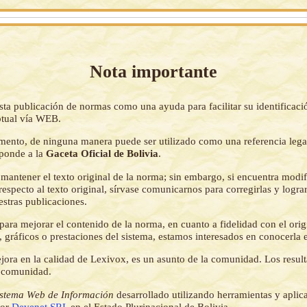
Nota importante
sta publicación de normas como una ayuda para facilitar su identificaci
tual vía WEB.
mento, de ninguna manera puede ser utilizado como una referencia lega
sponde a la
Gaceta Oficial de Bolivia
.
mantener el texto original de la norma; sin embargo, si encuentra modi
respecto al texto original, sírvase comunicarnos para corregirlas y logr
estras publicaciones.
ara mejorar el contenido de la norma, en cuanto a fidelidad con el origi
 gráficos o prestaciones del sistema, estamos interesados en conocerla 
jora en la calidad de Lexivox, es un asunto de la comunidad. Los resul
a comunidad.
istema Web de Información
desarrollado utilizando herramientas y aplic
por
Devenet SRL
en el Estado Plurinacional de Bolivia.