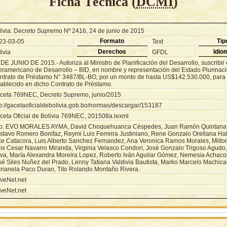
Ficha Técnica (
DCMI
)
livia: Decreto Supremo Nº 2416, 24 de junio de 2015
Formato
Tip
23-03-05
Text
Derechos
Idio
ivia
GFDL
DE JUNIO DE 2015.- Autoriza al Ministro de Planificación del Desarrollo, suscribir
eramericano de Desarrollo – BID, en nombre y representación del Estado Plurinacio
ntrato de Préstamo N° 3487/BL-BO, por un monto de hasta US$142.530.000, para 
tablecido en dicho Contrato de Préstamo.
ceta 769NEC, Decreto Supremo, junio/2015
tp://gacetaoficialdebolivia.gob.bo/normas/descargar/153187
ceta Oficial de Bolivia 769NEC, 201508a.lexml
o. EVO MORALES AYMA, David Choquehuanca Céspedes, Juan Ramón Quintana T
stavo Romero Bonifaz, Reymi Luis Ferreira Justiniano, Rene Gonzalo Orellana Halk
ce Catacora, Luis Alberto Sanchez Fernandez, Ana Veronica Ramos Morales, Milton
lix Cesar Navarro Miranda, Virginia Velasco Condori, José Gonzalo Trigoso Agudo
va, María Alexandra Moreira Lopez, Roberto Iván Aguilar Gómez, Nemesia Achacol
sé Siles Nuñez del Prado, Lenny Tatiana Valdivia Bautista, Marko Marcelo Machica
rianela Paco Duran, Tito Rolando Montaño Rivera.
veNet.net
veNet.net