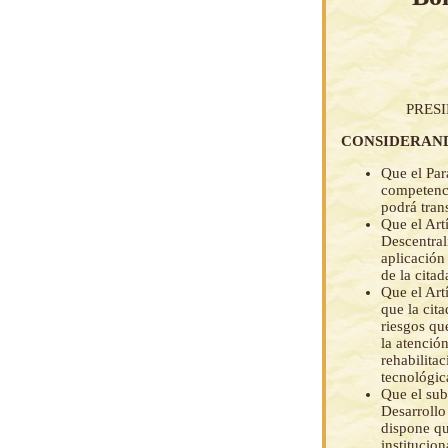
PRES
CONSIDERAN
Que el Par
competenci
podrá trans
Que el Art
Descentral
aplicación
de la citad
Que el Art
que la cit
riesgos qu
la atenció
rehabilita
tecnológic
Que el sub
Desarroll
dispone qu
institucio