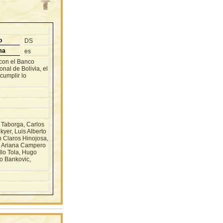
o
DS
ma
es
 con el Banco
nal de Bolivia, el
cumplir lo
aborga, Carlos
yer, Luis Alberto
 Claros Hinojosa,
, Ariana Campero
lo Tola, Hugo
o Bankovic,