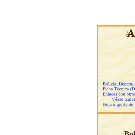
Bolivia: Decreto
Ficha Técnica (
Enlaces con otr
Véase tamb
Nota importante
Bol