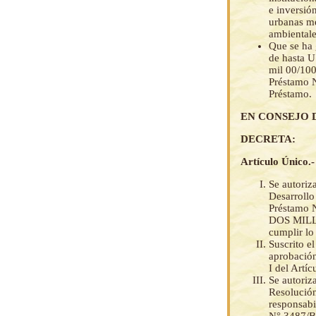
e inversió
urbanas me
ambientale
Que se ha 
de hasta
mil 00/10
Préstamo N
Préstamo.
EN CONSEJO 
DECRETA:
Artículo Único.-
Se autoriz
Desarrollo
Préstamo 
DOS MILL
cumplir lo
Suscrito e
aprobación
I del Artí
Se autoriz
Resolución
responsabi