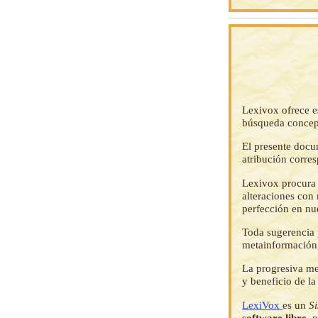
Lexivox ofrece e
búsqueda concep
El presente docu
atribución corre
Lexivox procura 
alteraciones con 
perfección en nu
Toda sugerencia p
metainformación,
La progresiva me
y beneficio de l
LexiVox
es un
S
software libre
, 