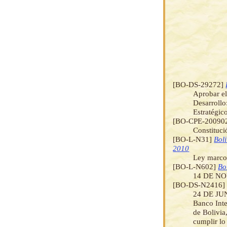
[BO-DS-29272]
Aprobar el
Desarrollo
Estratégic
[BO-CPE-20090
Constituci
[BO-L-N31]
Bol
2010
Ley marco
[BO-L-N602]
Bo
14 DE NO
[BO-DS-N2416
24 DE JUNI
Banco Inte
de Bolivi
cumplir lo