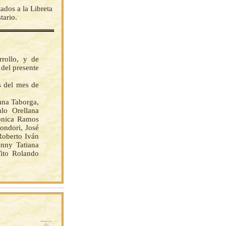
dos a la Libreta
tario.
rollo, y de
del presente
s del mes de
na Taborga,
lo Orellana
ronica Ramos
ondori, José
Roberto Iván
nny Tatiana
ito Rolando