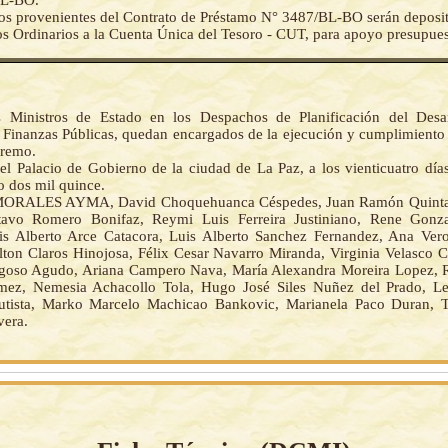
BL-BO.
os provenientes del Contrato de Préstamo N° 3487/BL-BO serán deposita
s Ordinarios a la Cuenta Única del Tesoro - CUT, para apoyo presupues
 Ministros de Estado en los Despachos de Planificación del Desar
Finanzas Públicas, quedan encargados de la ejecución y cumplimiento 
premo.
el Palacio de Gobierno de la ciudad de La Paz, a los vienticuatro día
o dos mil quince.
ORALES AYMA, David Choquehuanca Céspedes, Juan Ramón Quinta
tavo Romero Bonifaz, Reymi Luis Ferreira Justiniano, Rene Gonza
is Alberto Arce Catacora, Luis Alberto Sanchez Fernandez, Ana Ve
lton Claros Hinojosa, Félix Cesar Navarro Miranda, Virginia Velasco C
goso Agudo, Ariana Campero Nava, María Alexandra Moreira Lopez, 
mez, Nemesia Achacollo Tola, Hugo José Siles Nuñez del Prado, Le
utista, Marko Marcelo Machicao Bankovic, Marianela Paco Duran, T
era.