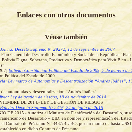
Enlaces con otros documentos
Véase también
Bolivia: Decreto Supremo Nº 29272, 12 de septiembre de 2007
 Plan General de Desarrollo Económico y Social de la República: “Plan
: Bolivia Digna, Soberana, Productiva y Democrática para Vivir Bien -
os”
207]
Bolivia: Constitución Política del Estado de 2009, 7 de febrero de
ón Política del Estado de 2009
ivia: Ley marco de Autonomías y Descentralización “Andrés Ibáñez”, 19
 de autonomías y descentralización “Andrés Ibáñez”
livia: Ley de gestión de riesgos, 18 de noviembre de 2014
VIEMBRE DE 2014.- LEY DE GESTIÓN DE RIESGOS
]
Bolivia: Decreto Supremo Nº 2416, 24 de junio de 2015
O DE 2015.- Autoriza al Ministro de Planificación del Desarrollo, suscr
ramericano de Desarrollo – BID, en nombre y representación del Estado
a, el Contrato de Préstamo N° 3487/BL-BO, por un monto de hasta US$1
 establecido en dicho Contrato de Préstamo.