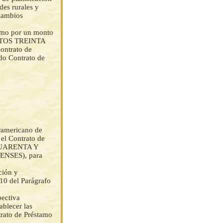
des rurales y
cambios
tamo por un monto
NTOS TREINTA
ontrato de
do Contrato de
eramericano de
 el Contrato de
 CUARENTA Y
NSES), para
ción y
10 del Parágrafo
pectiva
ablecer las
trato de Préstamo