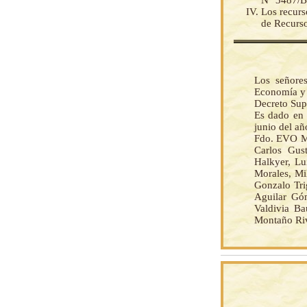
N° 3487/
Los recurs
de Recurso
Los señores
Economía y 
Decreto Su
Es dado en 
junio del añ
Fdo. EVO M
Carlos Gus
Halkyer, Lu
Morales, Mi
Gonzalo Tri
Aguilar Gó
Valdivia Ba
Montaño Riv