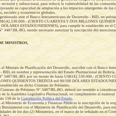
n sectorial y subnacional, para reducir la vulnerabilidad de las comunida
jorando su capacidad de adaptación a los impactos emergentes de los 
s, sociales y económicos globales.
gestionado ante el Banco Interamericano de Desarrollo - BID, un prés
 US$142.530.000.- (CIENTO CUARENTA Y DOS MILLONES QUINIE
0 DÓLARES ESTADOUNIDENSES), para cumplir lo establecido en el C
° 3487/BL-BO, siendo necesario autorizar la suscripción del menciona
DE MINISTROS,
a al Ministro de Planificación del Desarrollo, suscribir con el Banco Int
 - BID, en nombre y representación del Estado Plurinacional de Bolivia,
N° 3487/BL-BO, por un monto de hasta US$142.530.000.- (CIENTO
ONES QUINIENTOS TREINTA mil 00/100 DÓLARES ESTADOUNIDE
 establecido en dicho Contrato de Préstamo.
l Contrato de Préstamo N° 3487/BL-BO, deberá ser remitido a considera
 de la Asamblea Legislativa Plurinacional, en cumplimiento al numeral 
culo 158 de la
Constitución Política del Estado
.
a al Ministerio de Economía y Finanzas Públicas la suscripción de la res
 Biministerial con el Ministerio de Planificación del Desarrollo, para est
lidades de los dos (2) Ministerios, en el marco de lo señalado en el Con