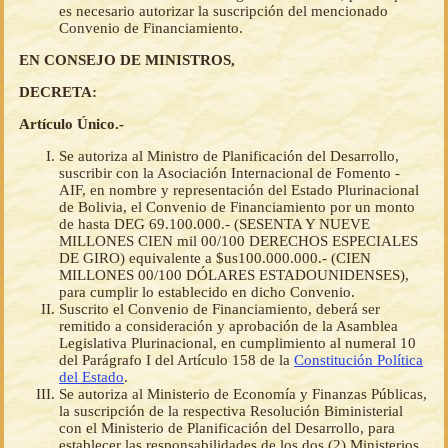
es necesario autorizar la suscripción del mencionado
Convenio de Financiamiento.
EN CONSEJO DE MINISTROS,
DECRETA:
Artículo Único.-
Se autoriza al Ministro de Planificación del Desarrollo,
suscribir con la Asociación Internacional de Fomento -
AIF, en nombre y representación del Estado Plurinacional
de Bolivia, el Convenio de Financiamiento por un monto
de hasta DEG 69.100.000.- (SESENTA Y NUEVE
MILLONES CIEN mil 00/100 DERECHOS ESPECIALES
DE GIRO) equivalente a $us100.000.000.- (CIEN
MILLONES 00/100 DÓLARES ESTADOUNIDENSES),
para cumplir lo establecido en dicho Convenio.
Suscrito el Convenio de Financiamiento, deberá ser
remitido a consideración y aprobación de la Asamblea
Legislativa Plurinacional, en cumplimiento al numeral 10
del Parágrafo I del Artículo 158 de la
Constitución Política
del Estado
.
Se autoriza al Ministerio de Economía y Finanzas Públicas,
la suscripción de la respectiva Resolución Biministerial
con el Ministerio de Planificación del Desarrollo, para
establecer las responsabilidades de los dos (2) Ministerios,