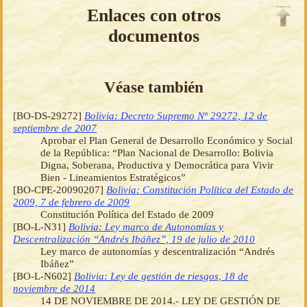
Enlaces con otros
documentos
Véase también
[BO-DS-29272]
Bolivia: Decreto Supremo Nº 29272, 12 de
septiembre de 2007
Aprobar el Plan General de Desarrollo Económico y Social
de la República: “Plan Nacional de Desarrollo: Bolivia
Digna, Soberana, Productiva y Democrática para Vivir
Bien - Lineamientos Estratégicos”
[BO-CPE-20090207]
Bolivia: Constitución Política del Estado de
2009, 7 de febrero de 2009
Constitución Política del Estado de 2009
[BO-L-N31]
Bolivia: Ley marco de Autonomías y
Descentralización “Andrés Ibáñez”, 19 de julio de 2010
Ley marco de autonomías y descentralización “Andrés
Ibáñez”
[BO-L-N602]
Bolivia: Ley de gestión de riesgos, 18 de
noviembre de 2014
14 DE NOVIEMBRE DE 2014.- LEY DE GESTIÓN DE