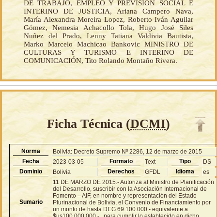
DE TRABAJO, EMPLEO Y PREVISIÓN SOCIAL E
INTERINO DE JUSTICIA, Ariana Campero Nava,
María Alexandra Moreira Lopez, Roberto Iván Aguilar
Gómez, Nemesia Achacollo Tola, Hugo José Siles
Nuñez del Prado, Lenny Tatiana Valdivia Bautista,
Marko Marcelo Machicao Bankovic MINISTRO DE
CULTURAS Y TURISMO E INTERINO DE
COMUNICACIÓN, Tito Rolando Montaño Rivera.
Ficha Técnica (
DCMI
)
Norma
Bolivia: Decreto Supremo Nº 2286, 12 de marzo de 2015
Fecha
Formato
Tipo
2023-03-05
Text
DS
Dominio
Derechos
Idioma
Bolivia
GFDL
es
11 DE MARZO DE 2015.- Autoriza al Ministro de Planificación
del Desarrollo, suscribir con la Asociación Internacional de
Fomento – AIF, en nombre y representación del Estado
Sumario
Plurinacional de Bolivia, el Convenio de Financiamiento por
un monto de hasta DEG 69.100.000.- equivalente a
$us100.000.000.- , para cumplir lo establecido en dicho