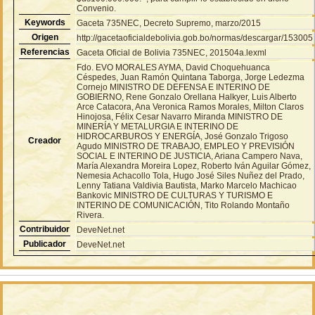
Convenio.
Keywords
Gaceta 735NEC, Decreto Supremo, marzo/2015
Origen
http://gacetaoficialdebolivia.gob.bo/normas/descargar/153005
Referencias
Gaceta Oficial de Bolivia 735NEC, 201504a.lexml
Fdo. EVO MORALES AYMA, David Choquehuanca
Céspedes, Juan Ramón Quintana Taborga, Jorge Ledezma
Cornejo MINISTRO DE DEFENSA E INTERINO DE
GOBIERNO, Rene Gonzalo Orellana Halkyer, Luis Alberto
Arce Catacora, Ana Veronica Ramos Morales, Milton Claros
Hinojosa, Félix Cesar Navarro Miranda MINISTRO DE
MINERÍA Y METALURGIA E INTERINO DE
HIDROCARBUROS Y ENERGÍA, José Gonzalo Trigoso
Creador
Agudo MINISTRO DE TRABAJO, EMPLEO Y PREVISIÓN
SOCIAL E INTERINO DE JUSTICIA, Ariana Campero Nava,
María Alexandra Moreira Lopez, Roberto Iván Aguilar Gómez,
Nemesia Achacollo Tola, Hugo José Siles Nuñez del Prado,
Lenny Tatiana Valdivia Bautista, Marko Marcelo Machicao
Bankovic MINISTRO DE CULTURAS Y TURISMO E
INTERINO DE COMUNICACIÓN, Tito Rolando Montaño
Rivera.
Contribuidor
DeveNet.net
Publicador
DeveNet.net