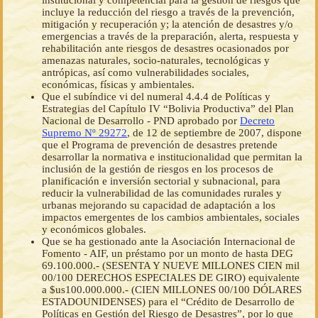
institucional y competencial para la gestión de riesgos que
incluye la reducción del riesgo a través de la prevención,
mitigación y recuperación y; la atención de desastres y/o
emergencias a través de la preparación, alerta, respuesta y
rehabilitación ante riesgos de desastres ocasionados por
amenazas naturales, socio-naturales, tecnológicas y
antrópicas, así como vulnerabilidades sociales,
económicas, físicas y ambientales.
Que el subíndice vi del numeral 4.4.4 de Políticas y
Estrategias del Capítulo IV “Bolivia Productiva” del Plan
Nacional de Desarrollo - PND aprobado por
Decreto
Supremo Nº 29272
, de 12 de septiembre de 2007, dispone
que el Programa de prevención de desastres pretende
desarrollar la normativa e institucionalidad que permitan la
inclusión de la gestión de riesgos en los procesos de
planificación e inversión sectorial y subnacional, para
reducir la vulnerabilidad de las comunidades rurales y
urbanas mejorando su capacidad de adaptación a los
impactos emergentes de los cambios ambientales, sociales
y económicos globales.
Que se ha gestionado ante la Asociación Internacional de
Fomento - AIF, un préstamo por un monto de hasta DEG
69.100.000.- (SESENTA Y NUEVE MILLONES CIEN mil
00/100 DERECHOS ESPECIALES DE GIRO) equivalente
a $us100.000.000.- (CIEN MILLONES 00/100 DÓLARES
ESTADOUNIDENSES) para el “Crédito de Desarrollo de
Políticas en Gestión del Riesgo de Desastres”, por lo que