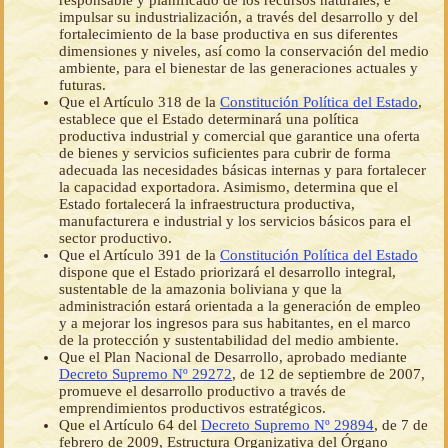
responsable y planificado de los recursos naturales, e
impulsar su industrialización, a través del desarrollo y del
fortalecimiento de la base productiva en sus diferentes
dimensiones y niveles, así como la conservación del medio
ambiente, para el bienestar de las generaciones actuales y
futuras.
Que el Artículo 318 de la
Constitución Política del Estado
,
establece que el Estado determinará una política
productiva industrial y comercial que garantice una oferta
de bienes y servicios suficientes para cubrir de forma
adecuada las necesidades básicas internas y para fortalecer
la capacidad exportadora. Asimismo, determina que el
Estado fortalecerá la infraestructura productiva,
manufacturera e industrial y los servicios básicos para el
sector productivo.
Que el Artículo 391 de la
Constitución Política del Estado
dispone que el Estado priorizará el desarrollo integral,
sustentable de la amazonia boliviana y que la
administración estará orientada a la generación de empleo
y a mejorar los ingresos para sus habitantes, en el marco
de la protección y sustentabilidad del medio ambiente.
Que el Plan Nacional de Desarrollo, aprobado mediante
Decreto Supremo Nº 29272
, de 12 de septiembre de 2007,
promueve el desarrollo productivo a través de
emprendimientos productivos estratégicos.
Que el Artículo 64 del
Decreto Supremo Nº 29894
, de 7 de
febrero de 2009, Estructura Organizativa del Órgano