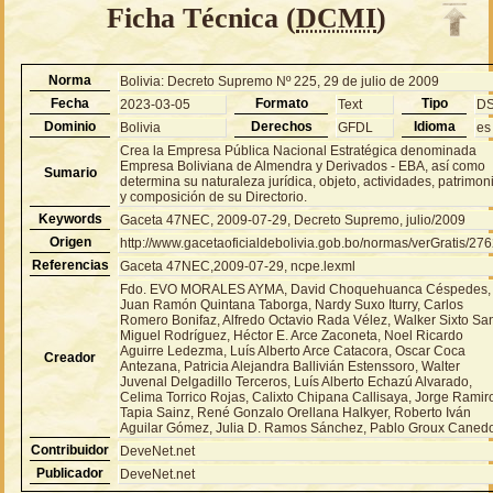
Ficha Técnica (
DCMI
)
Norma
Bolivia: Decreto Supremo Nº 225, 29 de julio de 2009
Fecha
Formato
Tipo
2023-03-05
Text
D
Dominio
Derechos
Idioma
Bolivia
GFDL
es
Crea la Empresa Pública Nacional Estratégica denominada
Empresa Boliviana de Almendra y Derivados - EBA, así como
Sumario
determina su naturaleza jurídica, objeto, actividades, patrimon
y composición de su Directorio.
Keywords
Gaceta 47NEC, 2009-07-29, Decreto Supremo, julio/2009
Origen
http://www.gacetaoficialdebolivia.gob.bo/normas/verGratis/27
Referencias
Gaceta 47NEC,2009-07-29, ncpe.lexml
Fdo. EVO MORALES AYMA, David Choquehuanca Céspedes,
Juan Ramón Quintana Taborga, Nardy Suxo Iturry, Carlos
Romero Bonifaz, Alfredo Octavio Rada Vélez, Walker Sixto Sa
Miguel Rodríguez, Héctor E. Arce Zaconeta, Noel Ricardo
Aguirre Ledezma, Luís Alberto Arce Catacora, Oscar Coca
Creador
Antezana, Patricia Alejandra Ballivián Estenssoro, Walter
Juvenal Delgadillo Terceros, Luís Alberto Echazú Alvarado,
Celima Torrico Rojas, Calixto Chipana Callisaya, Jorge Ramir
Tapia Sainz, René Gonzalo Orellana Halkyer, Roberto Iván
Aguilar Gómez, Julia D. Ramos Sánchez, Pablo Groux Caned
Contribuidor
DeveNet.net
Publicador
DeveNet.net