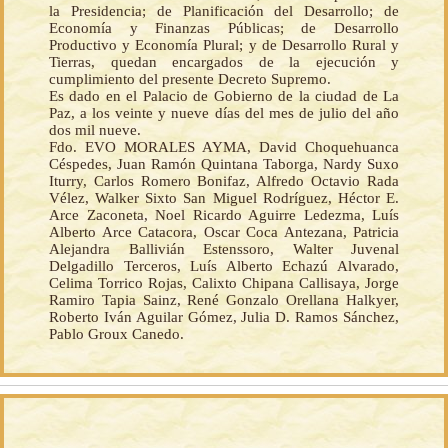
la Presidencia; de Planificación del Desarrollo; de
Economía y Finanzas Públicas; de Desarrollo
Productivo y Economía Plural; y de Desarrollo Rural y
Tierras, quedan encargados de la ejecución y
cumplimiento del presente Decreto Supremo.
Es dado en el Palacio de Gobierno de la ciudad de La
Paz, a los veinte y nueve días del mes de julio del año
dos mil nueve.
Fdo. EVO MORALES AYMA, David Choquehuanca
Céspedes, Juan Ramón Quintana Taborga, Nardy Suxo
Iturry, Carlos Romero Bonifaz, Alfredo Octavio Rada
Vélez, Walker Sixto San Miguel Rodríguez, Héctor E.
Arce Zaconeta, Noel Ricardo Aguirre Ledezma, Luís
Alberto Arce Catacora, Oscar Coca Antezana, Patricia
Alejandra Ballivián Estenssoro, Walter Juvenal
Delgadillo Terceros, Luís Alberto Echazú Alvarado,
Celima Torrico Rojas, Calixto Chipana Callisaya, Jorge
Ramiro Tapia Sainz, René Gonzalo Orellana Halkyer,
Roberto Iván Aguilar Gómez, Julia D. Ramos Sánchez,
Pablo Groux Canedo.