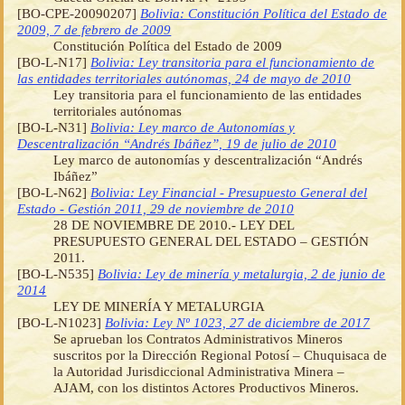
[BO-CPE-20090207]
Bolivia: Constitución Política del Estado de
2009, 7 de febrero de 2009
Constitución Política del Estado de 2009
[BO-L-N17]
Bolivia: Ley transitoria para el funcionamiento de
las entidades territoriales autónomas, 24 de mayo de 2010
Ley transitoria para el funcionamiento de las entidades
territoriales autónomas
[BO-L-N31]
Bolivia: Ley marco de Autonomías y
Descentralización “Andrés Ibáñez”, 19 de julio de 2010
Ley marco de autonomías y descentralización “Andrés
Ibáñez”
[BO-L-N62]
Bolivia: Ley Financial - Presupuesto General del
Estado - Gestión 2011, 29 de noviembre de 2010
28 DE NOVIEMBRE DE 2010.- LEY DEL
PRESUPUESTO GENERAL DEL ESTADO – GESTIÓN
2011.
[BO-L-N535]
Bolivia: Ley de minería y metalurgia, 2 de junio de
2014
LEY DE MINERÍA Y METALURGIA
[BO-L-N1023]
Bolivia: Ley Nº 1023, 27 de diciembre de 2017
Se aprueban los Contratos Administrativos Mineros
suscritos por la Dirección Regional Potosí – Chuquisaca de
la Autoridad Jurisdiccional Administrativa Minera –
AJAM, con los distintos Actores Productivos Mineros.