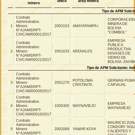
único
área minera
minero
Tipo de APM Solicit
Contrato
CORPORACION
Administrativo
MINERA DE
1
Minero
2003153
AMAYAPAMPA I
BOLIVIA
N°AJAM/DRPT-
"COMIBOL"
CH/CAM/00001/2017
EMPRESA
Contrato
PUBLICA
Administrativo
PRODUCTIVA
2
Minero
2001633
ARENALES
ENVASES DE
N°AJAM/DRPT-
VIDRIO DE
CH/CAM/00021/2017
BOLIVIA- ENVI
Tipo de APM Solicitante: Ind
Contrato
Administrativo
POTOLOMA
GERMAN PUMA
3
Minero
2001270
CRISTINITA
CARVAJAL
N°AJAM/DRPT-
CH/CAM/00006/2017
Contrato
Administrativo
EMPRESA
4
Minero
1000305
WAYNAVIEJO
WAYNAVIEJO
N°AJAM/DRPT-
CH/CAM/00010/2017
Contrato
MAURICIO ZUN
Administrativo
CONDORI "AGU
5
Minero
2002089
YAWAR KOYA
CALIENTES Y
N°AJAM/DRPT-