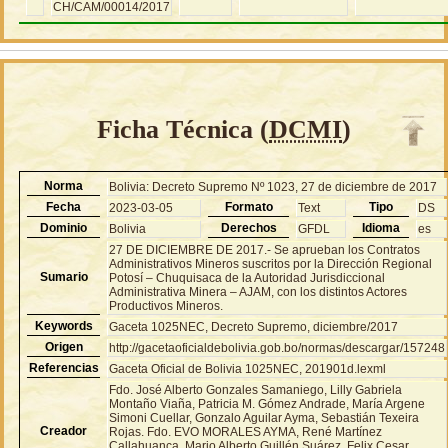
CH/CAM/00014/2017
Ficha Técnica (
DCMI
)
Norma
Bolivia: Decreto Supremo Nº 1023, 27 de diciembre de 2017
Fecha
Formato
Tipo
2023-03-05
Text
DS
Dominio
Derechos
Idioma
Bolivia
GFDL
es
27 DE DICIEMBRE DE 2017.- Se aprueban los Contratos
Administrativos Mineros suscritos por la Dirección Regional
Sumario
Potosí – Chuquisaca de la Autoridad Jurisdiccional
Administrativa Minera – AJAM, con los distintos Actores
Productivos Mineros.
Keywords
Gaceta 1025NEC, Decreto Supremo, diciembre/2017
Origen
http://gacetaoficialdebolivia.gob.bo/normas/descargar/157248
Referencias
Gaceta Oficial de Bolivia 1025NEC, 201901d.lexml
Fdo. José Alberto Gonzales Samaniego, Lilly Gabriela
Montaño Viaña, Patricia M. Gómez Andrade, María Argene
Simoni Cuellar, Gonzalo Aguilar Ayma, Sebastián Texeira
Creador
Rojas. Fdo. EVO MORALES AYMA, René Martínez
Callahuanca, Mario Alberto Guillén Suárez, Felix Cesar