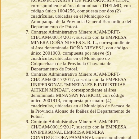
AGROPECUARIOS Y DE PERFORACIÓN LTDA.,
correspondiente al área denominada THELMO, con
código único 1004256, compuesta por dos (2)
cuadrículas, ubicadas en el Municipio de
Arampampa de la Provincia General Bernardino del
Departamento de Potosí.
Contrato Administrativo Minero AJAM/DRPT-
CH/CAM/00014/2017, suscrito con la EMPRESA
MINERA DOÑA NIEVES S. R. L., correspondiente
al área denominada DOÑA NIEVES I, con código
único 2001000, compuesta por nueve (9)
cuadrículas, ubicadas en el Municipio de
Colquechaca de la Provincia Chayanta del
Departamento de Potosí.
Contrato Administrativo Minero AJAM/DRPT-
CH/CAM/00017/2017, suscrito con la EMPRESA
UNIPERSONAL “MINERALES E INDUSTRIAS
AITKEN MINDAI”, correspondiente al área
denominada MINA SAN PATRICIO, con código
único 2001913, compuesta por cuatro (4)
cuadrículas, ubicadas en el Municipio de Sacaca de
la Provincia Alonso de Ibáñez del Departamento de
Potosí.
Contrato Administrativo Minero AJAM/DRPT-
CH/CAM/00019/2017, suscrito con la EMPRESA
UNIPERSONAL EMPRESA MINERA
CONSTRUCTORA PASMANVI, correspondiente al