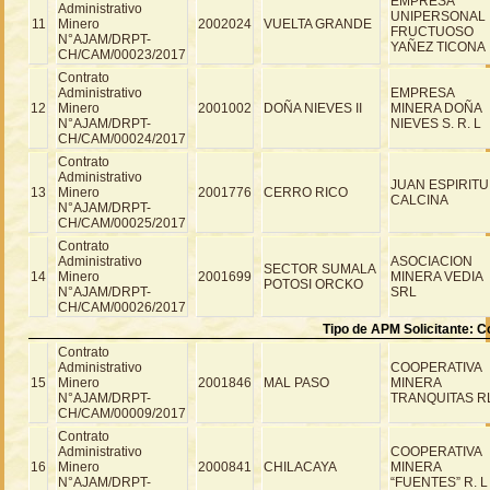
EMPRESA
Administrativo
UNIPERSONAL
11
Minero
2002024
VUELTA GRANDE
FRUCTUOSO
N°AJAM/DRPT-
YAÑEZ TICONA
CH/CAM/00023/2017
Contrato
Administrativo
EMPRESA
12
Minero
2001002
DOÑA NIEVES II
MINERA DOÑA
N°AJAM/DRPT-
NIEVES S. R. L
CH/CAM/00024/2017
Contrato
Administrativo
JUAN ESPIRITU
13
Minero
2001776
CERRO RICO
CALCINA
N°AJAM/DRPT-
CH/CAM/00025/2017
Contrato
Administrativo
ASOCIACION
SECTOR SUMALA
14
Minero
2001699
MINERA VEDIA
POTOSI ORCKO
N°AJAM/DRPT-
SRL
CH/CAM/00026/2017
Tipo de APM Solicitante: 
Contrato
Administrativo
COOPERATIVA
15
Minero
2001846
MAL PASO
MINERA
N°AJAM/DRPT-
TRANQUITAS R
CH/CAM/00009/2017
Contrato
Administrativo
COOPERATIVA
16
Minero
2000841
CHILACAYA
MINERA
N°AJAM/DRPT-
“FUENTES” R. L