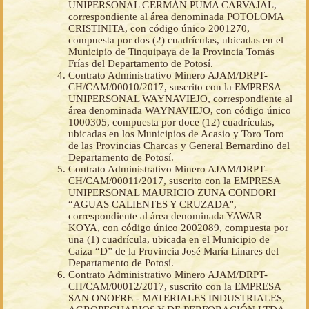
UNIPERSONAL GERMÁN PUMA CARVAJAL,
correspondiente al área denominada POTOLOMA
CRISTINITA, con código único 2001270,
compuesta por dos (2) cuadrículas, ubicadas en el
Municipio de Tinquipaya de la Provincia Tomás
Frías del Departamento de Potosí.
Contrato Administrativo Minero AJAM/DRPT-
CH/CAM/00010/2017, suscrito con la EMPRESA
UNIPERSONAL WAYNAVIEJO, correspondiente al
área denominada WAYNAVIEJO, con código único
1000305, compuesta por doce (12) cuadrículas,
ubicadas en los Municipios de Acasio y Toro Toro
de las Provincias Charcas y General Bernardino del
Departamento de Potosí.
Contrato Administrativo Minero AJAM/DRPT-
CH/CAM/00011/2017, suscrito con la EMPRESA
UNIPERSONAL MAURICIO ZUNA CONDORI
“AGUAS CALIENTES Y CRUZADA",
correspondiente al área denominada YAWAR
KOYA, con código único 2002089, compuesta por
una (1) cuadrícula, ubicada en el Municipio de
Caiza “D” de la Provincia José María Linares del
Departamento de Potosí.
Contrato Administrativo Minero AJAM/DRPT-
CH/CAM/00012/2017, suscrito con la EMPRESA
SAN ONOFRE - MATERIALES INDUSTRIALES,