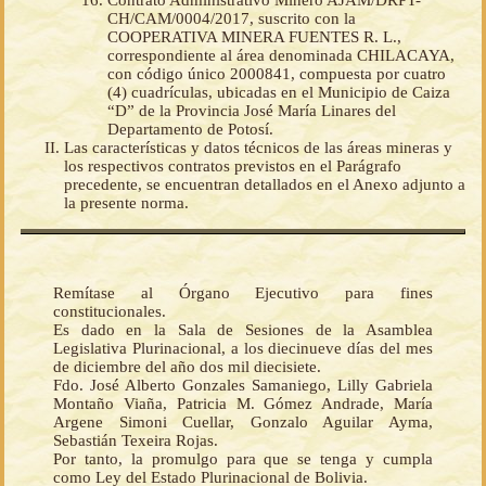
Contrato Administrativo Minero AJAM/DRPT-
CH/CAM/0004/2017, suscrito con la
COOPERATIVA MINERA FUENTES R. L.,
correspondiente al área denominada CHILACAYA,
con código único 2000841, compuesta por cuatro
(4) cuadrículas, ubicadas en el Municipio de Caiza
“D” de la Provincia José María Linares del
Departamento de Potosí.
Las características y datos técnicos de las áreas mineras y
los respectivos contratos previstos en el Parágrafo
precedente, se encuentran detallados en el Anexo adjunto a
la presente norma.
Remítase al Órgano Ejecutivo para fines
constitucionales.
Es dado en la Sala de Sesiones de la Asamblea
Legislativa Plurinacional, a los diecinueve días del mes
de diciembre del año dos mil diecisiete.
Fdo. José Alberto Gonzales Samaniego, Lilly Gabriela
Montaño Viaña, Patricia M. Gómez Andrade, María
Argene Simoni Cuellar, Gonzalo Aguilar Ayma,
Sebastián Texeira Rojas.
Por tanto, la promulgo para que se tenga y cumpla
como Ley del Estado Plurinacional de Bolivia.