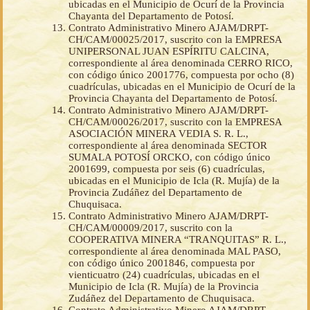
ubicadas en el Municipio de Ocurí de la Provincia
Chayanta del Departamento de Potosí.
Contrato Administrativo Minero AJAM/DRPT-
CH/CAM/00025/2017, suscrito con la EMPRESA
UNIPERSONAL JUAN ESPÍRITU CALCINA,
correspondiente al área denominada CERRO RICO,
con código único 2001776, compuesta por ocho (8)
cuadrículas, ubicadas en el Municipio de Ocurí de la
Provincia Chayanta del Departamento de Potosí.
Contrato Administrativo Minero AJAM/DRPT-
CH/CAM/00026/2017, suscrito con la EMPRESA
ASOCIACIÓN MINERA VEDIA S. R. L.,
correspondiente al área denominada SECTOR
SUMALA POTOSÍ ORCKO, con código único
2001699, compuesta por seis (6) cuadrículas,
ubicadas en el Municipio de Icla (R. Mujía) de la
Provincia Zudáñez del Departamento de
Chuquisaca.
Contrato Administrativo Minero AJAM/DRPT-
CH/CAM/00009/2017, suscrito con la
COOPERATIVA MINERA “TRANQUITAS” R. L.,
correspondiente al área denominada MAL PASO,
con código único 2001846, compuesta por
vienticuatro (24) cuadrículas, ubicadas en el
Municipio de Icla (R. Mujía) de la Provincia
Zudáñez del Departamento de Chuquisaca.