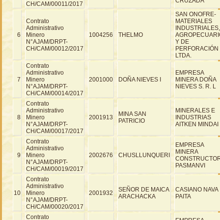
CRUZADA"
CH/CAM/00011/2017
SAN ONOFRE-
Contrato
MATERIALES
Administrativo
INDUSTRIALES,
6
Minero
1004256
THELMO
AGROPECUARI
N°AJAM/DRPT-
Y DE
CH/CAM/00012/2017
PERFORACIÓN
LTDA.
Contrato
Administrativo
EMPRESA
7
Minero
2001000
DOÑA NIEVES I
MINERA DOÑA
N°AJAM/DRPT-
NIEVES S. R. L
CH/CAM/00014/2017
Contrato
Administrativo
MINERALES E
MINA SAN
8
Minero
2001913
INDUSTRIAS
PATRICIO
N°AJAM/DRPT-
AITKEN MINDAI
CH/CAM/00017/2017
Contrato
EMPRESA
Administrativo
MINERA
9
Minero
2002676
CHUSLLUNQUERI
CONSTRUCTO
N°AJAM/DRPT-
PASMANVI
CH/CAM/00019/2017
Contrato
Administrativo
SEÑOR DE MAICA
CASIANO NAVA
10
Minero
2001932
ARACHACKA
PAITA
N°AJAM/DRPT-
CH/CAM/00020/2017
Contrato