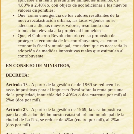
aplicable a la renta presunta de inmuebles urbanos, de
4,80% a 2.40%o, con objeto de acondicionar a los nuevos
valores disponibles;
Que, como emergencia de los valores resultantes de la
nueva recatastración urbana, las tasas vigentes no se
adecuan a dichos nuevos valores, resultando una
tributación elevada a la propiedad inmueble;
Que, el Gobierno Revolucionario en su propósito de
proteger la economía de los contribuyentes, así como la
economía fiscal y municipal, considera que es necesaria la
adopción de medidas impositivas reales que estimulen al
contribuyente.
EN CONSEJO DE MINISTROS,
DECRETA:
Artículo 1°.-
A partir de la gestión de de 1969 se reducen las
tasas impositivas para el impuesto fiscal sobre la renta presunta
de la propiedad, inmueble del 2.40%o o dos cuarenta por mil) al
2%o (dos por mil).
Artículo 2°.-
A partir de la gestión de 1969, la tasa impositiva
para la aplicación del impuesto catastral urbano municipal de la
ciudad de La Paz, se reduce de 4%o (cuatro por mil), al 2%o
(dos por mil).