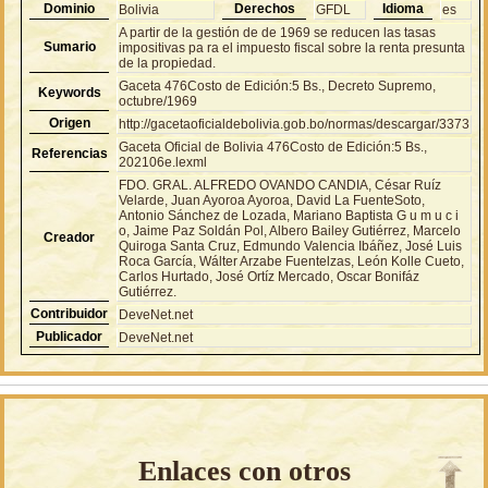
Dominio
Derechos
Idioma
Bolivia
GFDL
es
A partir de la gestión de de 1969 se reducen las tasas
Sumario
impositivas pa ra el impuesto fiscal sobre la renta presunta
de la propiedad.
Gaceta 476Costo de Edición:5 Bs., Decreto Supremo,
Keywords
octubre/1969
Origen
http://gacetaoficialdebolivia.gob.bo/normas/descargar/3373
Gaceta Oficial de Bolivia 476Costo de Edición:5 Bs.,
Referencias
202106e.lexml
FDO. GRAL. ALFREDO OVANDO CANDIA, César Ruíz
Velarde, Juan Ayoroa Ayoroa, David La FuenteSoto,
Antonio Sánchez de Lozada, Mariano Baptista G u m u c i
o, Jaime Paz Soldán Pol, Albero Bailey Gutiérrez, Marcelo
Creador
Quiroga Santa Cruz, Edmundo Valencia Ibáñez, José Luis
Roca García, Wálter Arzabe Fuentelzas, León Kolle Cueto,
Carlos Hurtado, José Ortíz Mercado, Oscar Bonifáz
Gutiérrez.
Contribuidor
DeveNet.net
Publicador
DeveNet.net
Enlaces con otros