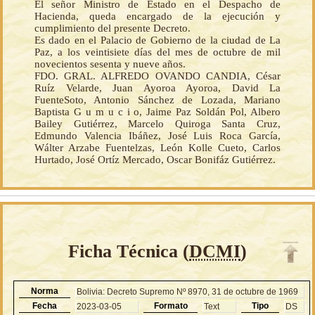
El señor Ministro de Estado en el Despacho de
Hacienda, queda encargado de la ejecución y
cumplimiento del presente Decreto.
Es dado en el Palacio de Gobierno de la ciudad de La
Paz, a los veintisiete días del mes de octubre de mil
novecientos sesenta y nueve años.
FDO. GRAL. ALFREDO OVANDO CANDIA, César
Ruíz Velarde, Juan Ayoroa Ayoroa, David La
FuenteSoto, Antonio Sánchez de Lozada, Mariano
Baptista G u m u c i o, Jaime Paz Soldán Pol, Albero
Bailey Gutiérrez, Marcelo Quiroga Santa Cruz,
Edmundo Valencia Ibáñez, José Luis Roca García,
Wálter Arzabe Fuentelzas, León Kolle Cueto, Carlos
Hurtado, José Ortíz Mercado, Oscar Bonifáz Gutiérrez.
Ficha Técnica (
DCMI
)
Norma
Bolivia: Decreto Supremo Nº 8970, 31 de octubre de 1969
Fecha
Formato
Tipo
2023-03-05
Text
DS