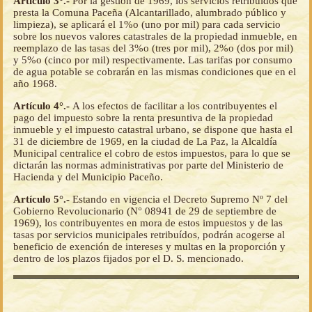
Artículo 3°.-
Por la gestión de 1969, los servicios retribuídos que
presta la Comuna Paceña (Alcantarillado, alumbrado público y
limpieza), se aplicará el 1%o (uno por mil) para cada servicio
sobre los nuevos valores catastrales de la propiedad inmueble, en
reemplazo de las tasas del 3%o (tres por mil), 2%o (dos por mil)
y 5%o (cinco por mil) respectivamente. Las tarifas por consumo
de agua potable se cobrarán en las mismas condiciones que en el
año 1968.
Artículo 4°.-
A los efectos de facilitar a los contribuyentes el
pago del impuesto sobre la renta presuntiva de la propiedad
inmueble y el impuesto catastral urbano, se dispone que hasta el
31 de diciembre de 1969, en la ciudad de La Paz, la Alcaldía
Municipal centralice el cobro de estos impuestos, para lo que se
dictarán las normas administrativas por parte del Ministerio de
Hacienda y del Municipio Paceño.
Artículo 5°.-
Estando en vigencia el Decreto Supremo Nº 7 del
Gobierno Revolucionario (N° 08941 de 29 de septiembre de
1969), los contribuyentes en mora de estos impuestos y de las
tasas por servicios municipales retribuídos, podrán acogerse al
beneficio de exención de intereses y multas en la proporción y
dentro de los plazos fijados por el D. S. mencionado.