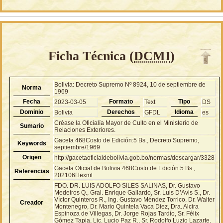
Ficha Técnica (
DCMI
)
Bolivia: Decreto Supremo Nº 8924, 10 de septiembre de
Norma
1969
Fecha
Formato
Tipo
2023-03-05
Text
DS
Dominio
Derechos
Idioma
Bolivia
GFDL
es
Créase la Oficialía Mayor de Culto en el Ministerio de
Sumario
Relaciones Exteriores.
Gaceta 468Costo de Edición:5 Bs., Decreto Supremo,
Keywords
septiembre/1969
Origen
http://gacetaoficialdebolivia.gob.bo/normas/descargar/3328
Gaceta Oficial de Bolivia 468Costo de Edición:5 Bs.,
Referencias
202106f.lexml
FDO. DR. LUIS ADOLFO SILES SALINAS, Dr. Gustavo
Medeiros Q., Gral. Enrique Gallardo, Sr. Luis D’Avis S., Dr.
Víctor Quinteros R., Ing. Gustavo Méndez Torrico, Dr. Walter
Creador
Montenegro, Dr. Mario Quintela Vaca Diez, Dra. Alcira
Espinoza de Villegas, Dr. Jorge Rojas Tardío, Sr. Félix
Gómez Tapia, Lic. Lucio Paz R., Sr. Rodolfo Luzio Lazarte.