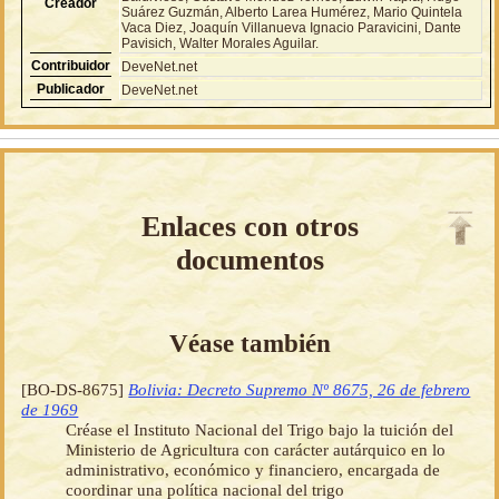
Creador
Suárez Guzmán, Alberto Larea Humérez, Mario Quintela
Vaca Diez, Joaquín Villanueva Ignacio Paravicini, Dante
Pavisich, Walter Morales Aguilar.
Contribuidor
DeveNet.net
Publicador
DeveNet.net
Enlaces con otros
documentos
Véase también
[BO-DS-8675]
Bolivia: Decreto Supremo Nº 8675, 26 de febrero
de 1969
Créase el Instituto Nacional del Trigo bajo la tuición del
Ministerio de Agricultura con carácter autárquico en lo
administrativo, económico y financiero, encargada de
coordinar una política nacional del trigo