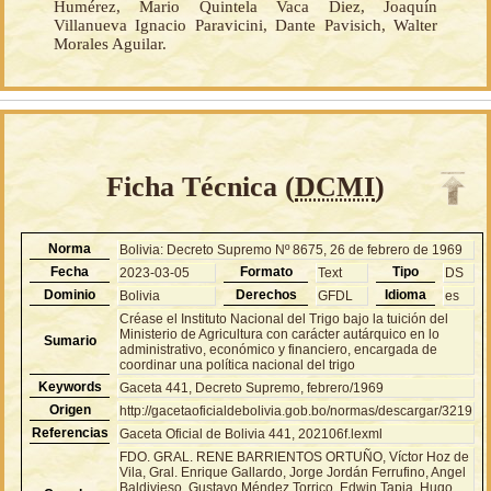
Humérez, Mario Quintela Vaca Diez, Joaquín
Villanueva Ignacio Paravicini, Dante Pavisich, Walter
Morales Aguilar.
Ficha Técnica (
DCMI
)
Norma
Bolivia: Decreto Supremo Nº 8675, 26 de febrero de 1969
Fecha
Formato
Tipo
2023-03-05
Text
DS
Dominio
Derechos
Idioma
Bolivia
GFDL
es
Créase el Instituto Nacional del Trigo bajo la tuición del
Ministerio de Agricultura con carácter autárquico en lo
Sumario
administrativo, económico y financiero, encargada de
coordinar una política nacional del trigo
Keywords
Gaceta 441, Decreto Supremo, febrero/1969
Origen
http://gacetaoficialdebolivia.gob.bo/normas/descargar/3219
Referencias
Gaceta Oficial de Bolivia 441, 202106f.lexml
FDO. GRAL. RENE BARRIENTOS ORTUÑO, Víctor Hoz de
Vila, Gral. Enrique Gallardo, Jorge Jordán Ferrufino, Angel
Baldivieso, Gustavo Méndez Torrico, Edwin Tapia, Hugo