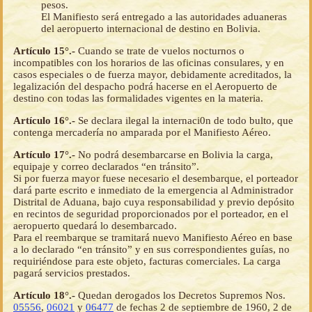
pesos.
El Manifiesto será entregado a las autoridades aduaneras
del aeropuerto internacional de destino en Bolivia.
Artículo 15°.-
Cuando se trate de vuelos nocturnos o
incompatibles con los horarios de las oficinas consulares, y en
casos especiales o de fuerza mayor, debidamente acreditados, la
legalización del despacho podrá hacerse en el Aeropuerto de
destino con todas las formalidades vigentes en la materia.
Artículo 16°.-
Se declara ilegal la internaci0n de todo bulto, que
contenga mercadería no amparada por el Manifiesto Aéreo.
Artículo 17°.-
No podrá desembarcarse en Bolivia la carga,
equipaje y correo declarados “en tránsito”.
Si por fuerza mayor fuese necesario el desembarque, el porteador
dará parte escrito e inmediato de la emergencia al Administrador
Distrital de Aduana, bajo cuya responsabilidad y previo depósito
en recintos de seguridad proporcionados por el porteador, en el
aeropuerto quedará lo desembarcado.
Para el reembarque se tramitará nuevo Manifiesto Aéreo en base
a lo declarado “en tránsito” y en sus correspondientes guías, no
requiriéndose para este objeto, facturas comerciales. La carga
pagará servicios prestados.
Artículo 18°.-
Quedan derogados los Decretos Supremos Nos.
05556
,
06021
y
06477
de fechas 2 de septiembre de 1960, 2 de