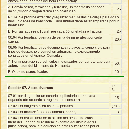
encomienda (además del formulario oficial):
A. Por vía aérea, ferroviaria y terrestre, un manifiesto por cada
2.-
avión, furgón o vagón ferroviario o vehículo
NOTA: Se prohibe extender y legalizar manifiestos de carga para dos o
más unidades de transporte. Cada unidad debe estar amparada por un
manifiesto.
B. Por vía lacustre o fluvial, por cada 60 toneladas o fracción
2.-
06.04 Por legalizar cuentas de venta de minerales, por cada
20.-
cuenta
06.05 Por legalizar otros documentos relativos al comercio y para
fines de despacho o control en aduanas, no expresamente
señalados en el Arancel Consular:
A. Por importación de vehículos motorizados por carretera, previa
50.-
autorización del Ministerio de Hacienda
B. Otros no especificados
10.-
en
Sección 07. Actos diversos
$us.
07.01 por diligenciar un exhorto suplicatorio o una carta
15.-
rogatoria (de acuerdo al reglamento consular)
07.02 Por diligencias en asuntos penales
gratis
07.03 Por traducción de documento, por hoja
3.-
07.04 Por asistir fuera de la oficina del despacho consular o
fuera del lugar de su residencia (centro del distrito de su
jurisdicción), para la ejecución de actos autorizados por el