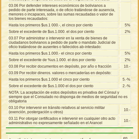
03.06 Por defender intereses económicos de bolivianos a
pedido de parte interesada, o de oficio tratándose de ausencia,
menores o incapaces, sobre las sumas recaudadas o valor de
los bienes recaudados:
Hasta los primeros $us.1 000.-, el cinco por ciento
5%
Sobre el excedente de $us.1.000. el dos por ciento
2%
03.07 Por administrar o intervenir en la venta de bienes de
ciudadanos bolivianos a pedido de parte o mandato Judicial de
oficio tratándose de ausentes o fallecidos ab-intestado:
Hasta los primeros $us.1.000.- el cinco por ciento
5%
Sobre el excedente de %us.1.000. el dos por ciento
2%
03.08 Por recibir documentos en depósito, por año o fracción
10.-
03.09 Por recibir dineros. valores o mercaderías en depósito:
Hasta los primeros $us.1.000 el cinco por ciento
5.-%
Sobre el excedente de $us.1.000 el dos por ciento
2.-%
NOTA: La aceptación de estos depósitos es privativa del Cónsul y
siempre que el Consulado no disponga de medios de seguridad no es
obligatoria
03.10 Por intervenir en tránsito relativos al servicio militar
10.-
(exención, postergación u otros)
03.11 Por otorgar certificados e intervenir en cualquier otro acto
10.-
administrativo no expresamente señalado en el Arancel
en