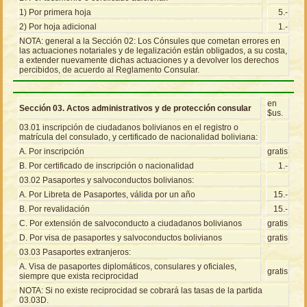
1) Por primera hoja
5.-
2) Por hoja adicional
1.-
NOTA: general a la Sección 02: Los Cónsules que cometan errores en
las actuaciones notariales y de legalización están obligados, a su costa,
a extender nuevamente dichas actuaciones y a devolver los derechos
percibidos, de acuerdo al Reglamento Consular.
en
Sección 03. Actos administrativos y de protección consular
$us.
03.01 inscripción de ciudadanos bolivianos en el registro o
matrícula del consulado, y certificado de nacionalidad boliviana:
A. Por inscripción
gratis
B. Por certificado de inscripción o nacionalidad
1.-
03.02 Pasaportes y salvoconductos bolivianos:
A. Por Libreta de Pasaportes, válida por un año
15.-
B. Por revalidación
15.-
C. Por extensión de salvoconducto a ciudadanos bolivianos
gratis
D. Por visa de pasaportes y salvoconductos bolivianos
gratis
03.03 Pasaportes extranjeros:
A. Visa de pasaportes diplomáticos, consulares y oficiales,
gratis
siempre que exista reciprocidad
NOTA: Si no existe reciprocidad se cobrará las tasas de la partida
03.03D.