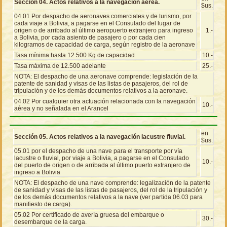
Sección 04. Actos relativos a la navegación aérea.
$us.
04.01 Por despacho de aeronaves comerciales y de turismo, por
cada viaje a Bolivia, a pagarse en el Consulado del lugar de
origen o de arribado al último aeropuerto extranjero para ingreso
1.-
a Bolivia, por cada asiento de pasajero o por cada cien
kilogramos de capacidad de carga, según registro de la aeronave
Tasa mínima hasta 12.500 Kg de capacidad
10.-
Tasa máxima de 12.500 adelante
25.-
NOTA: El despacho de una aeronave comprende: legislación de la
patente de sanidad y visas de las listas de pasajeros, del rol de
tripulación y de los demás documentos relativos a la aeronave.
04.02 Por cualquier otra actuación relacionada con la navegación
10.-
aérea y no señalada en el Arancel
en
Sección 05. Actos relativos a la navegación lacustre fluvial.
$us.
05.01 por el despacho de una nave para el transporte por vía
lacustre o fluvial, por viaje a Bolivia, a pagarse en el Consulado
10.-
del puerto de origen o de arribada al último puerto extranjero de
ingreso a Bolivia
NOTA: El despacho de una nave comprende: legalización de la patente
de sanidad y visas de las listas de pasajeros, del rol de la tripulación y
de los demás documentos relativos a la nave (ver partida 06.03 para
manifiesto de carga).
05.02 Por certificado de avería gruesa del embarque o
30.-
desembarque de la carga.