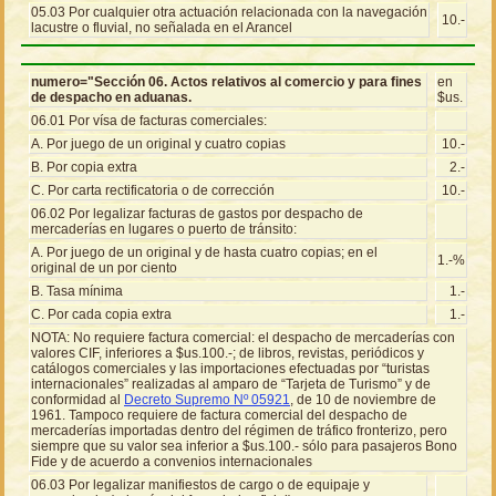
05.03 Por cualquier otra actuación relacionada con la navegación
10.-
lacustre o fluvial, no señalada en el Arancel
numero="Sección 06. Actos relativos al comercio y para fines
en
de despacho en aduanas.
$us.
06.01 Por vísa de facturas comerciales:
A. Por juego de un original y cuatro copias
10.-
B. Por copia extra
2.-
C. Por carta rectificatoria o de corrección
10.-
06.02 Por legalizar facturas de gastos por despacho de
mercaderías en lugares o puerto de tránsito:
A. Por juego de un original y de hasta cuatro copias; en el
1.-%
original de un por ciento
B. Tasa mínima
1.-
C. Por cada copia extra
1.-
NOTA: No requiere factura comercial: el despacho de mercaderías con
valores CIF, inferiores a $us.100.-; de libros, revistas, periódicos y
catálogos comerciales y las importaciones efectuadas por “turistas
internacionales” realizadas al amparo de “Tarjeta de Turismo” y de
conformidad al
Decreto Supremo Nº 05921
, de 10 de noviembre de
1961. Tampoco requiere de factura comercial del despacho de
mercaderías importadas dentro del régimen de tráfico fronterizo, pero
siempre que su valor sea inferior a $us.100.- sólo para pasajeros Bono
Fide y de acuerdo a convenios internacionales
06.03 Por legalizar manifiestos de cargo o de equipaje y