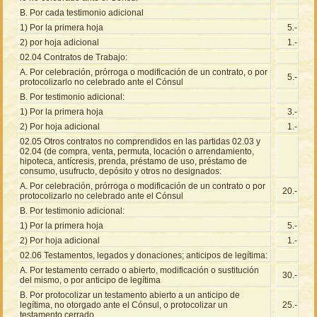
B. Por cada testimonio adicional
1) Por la primera hoja
5.-
2) por hoja adicional
1.-
02.04 Contratos de Trabajo:
A. Por celebración, prórroga o modificación de un contrato, o por
5.-
protocolizarlo no celebrado ante el Cónsul
B. Por testimonio adicional:
1) Por la primera hoja
3.-
2) Por hoja adicional
1.-
02.05 Otros contratos no comprendidos en las partidas 02.03 y
02.04 (de compra, venta, permuta, locación o arrendamiento,
hipoteca, antícresis, prenda, préstamo de uso, préstamo de
consumo, usufructo, depósito y otros no designados:
A. Por celebración, prórroga o modificación de un contrato o por
20.-
protocolizarlo no celebrado ante el Cónsul
B. Por testimonio adicional:
1) Por la primera hoja
5.-
2) Por hoja adicional
1.-
02.06 Testamentos, legados y donaciones; anticipos de legítima:
A. Por testamento cerrado o abierto, modificación o sustitución
30.-
del mismo, o por anticipo de legítima
B. Por protocolizar un testamento abierto a un anticipo de
legítima, no otorgado ante el Cónsul, o protocolizar un
25.-
testamento cerrado