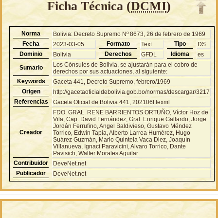
Ficha Técnica (
DCMI
)
Norma
Bolivia: Decreto Supremo Nº 8673, 26 de febrero de 1969
Fecha
Formato
Tipo
2023-03-05
Text
DS
Dominio
Derechos
Idioma
Bolivia
GFDL
es
Los Cónsules de Bolivia, se ajustarán para el cobro de
Sumario
derechos por sus actuaciones, al siguiente:
Keywords
Gaceta 441, Decreto Supremo, febrero/1969
Origen
http://gacetaoficialdebolivia.gob.bo/normas/descargar/3217
Referencias
Gaceta Oficial de Bolivia 441, 202106f.lexml
FDO. GRAL. RENE BARRIENTOS ORTUÑO, Víctor Hoz de
Vila, Cap. David Fernández, Gral. Enrique Gallardo, Jorge
Jordán Ferrufino, Angel Baldivieso, Gustavo Méndez
Creador
Torrico, Edwin Tapia, Alberto Larrea Humérez, Hugo
Suárez Guzmán, Mario Quintela Vaca Diez, Joaquín
Villanueva, Ignaci Paravicini, Alvaro Torrico, Dante
Pavisich, Walter Morales Aguilar.
Contribuidor
DeveNet.net
Publicador
DeveNet.net