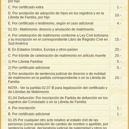
por hijo
C. Por certificado extra
1.-
D. Por anotación de adopción de hijos en los registros y en la
10.-
Libreta de Familia, por hijo
E. Por certificado o testimonio, según el caso adicional
4.-
01.03.- Matrimonio: divorcio y anulación de matrimonio.
A. Por celebración de matrimonio conforme a Ley Civil boliviana
y su inscripción en el correspondiente Libro de Registro Civil en
15.-
Sud América
B. En Estados Unidos, Europa y otros países
20.-
C. Por trámite de celebración de matrimonio en artículo muerte
20.-
1) Por Libreta Familiar
5.-
2) Por certificado adicional
5.-
3) Por anotación de sentencia judicial de divorcio o de nulidad
de matrimonio en la partida correspondiente o en la Libreta de
10.-
Familia
NOTA.- Ver la partida 02.07-B para legalización del certificado y
de Libretas de Matrimonio.
01.04 Defunción: Por inscripción de Partida de defunción en los
registros del Consulado o en la Libreta de Familia:
A. Por inscripción
1.-
B. Por certificado adicional
1.-
01.05 Por cualquier otro acto relativo al estado civil de las
personas (como anotación de cambio de nombre o apellido, por
sentencia judicial, declaratoria judicial de paternidad y otros no