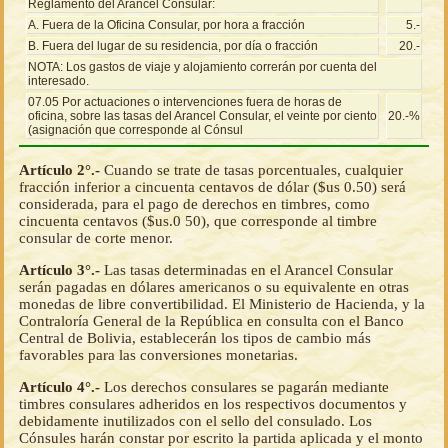
Reglamento del Arancel Consular:
A. Fuera de la Oficina Consular, por hora a fracción
5.-
B. Fuera del lugar de su residencia, por día o fracción
20.-
NOTA: Los gastos de viaje y alojamiento correrán por cuenta del
interesado.
07.05 Por actuaciones o intervenciones fuera de horas de
oficina, sobre las tasas del Arancel Consular, el veinte por ciento
20.-%
(asignación que corresponde al Cónsul
Artículo 2°.-
Cuando se trate de tasas porcentuales, cualquier
fracción inferior a cincuenta centavos de dólar ($us 0.50) será
considerada, para el pago de derechos en timbres, como
cincuenta centavos ($us.0 50), que corresponde al timbre
consular de corte menor.
Artículo 3°.-
Las tasas determinadas en el Arancel Consular
serán pagadas en dólares americanos o su equivalente en otras
monedas de libre convertibilidad. El Ministerio de Hacienda, y la
Contraloría General de la República en consulta con el Banco
Central de Bolivia, establecerán los tipos de cambio más
favorables para las conversiones monetarias.
Artículo 4°.-
Los derechos consulares se pagarán mediante
timbres consulares adheridos en los respectivos documentos y
debidamente inutilizados con el sello del consulado. Los
Cónsules harán constar por escrito la partida aplicada y el monto