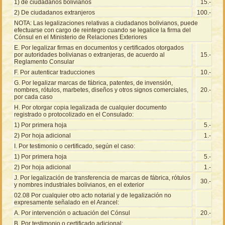
1) de ciudadanos bolivianos
15.-
2) De ciudadanos extranjeros
100.-
NOTA: Las legalizaciones relativas a ciudadanos bolivianos, puede
efectuarse con cargo de reintegro cuando se legalice la firma del
Cónsul en el Ministerio de Relaciones Exteriores
E. Por legalizar firmas en documentos y certificados otorgados
por autoridades bolivianas o extranjeras, de acuerdo al
15.-
Reglamento Consular
F. Por autenticar traducciones
10.-
G. Por legalizar marcas de fábrica, patentes, de invensión,
nombres, rótulos, marbetes, diseños y otros signos comerciales,
20.-
por cada caso
H. Por otorgar copia legalizada de cualquier documento
registrado o protocolizado en el Consulado:
1) Por primera hoja
5.-
2) Por hoja adicional
1.-
I. Por testimonio o certificado, según el caso:
1) Por primera hoja
5.-
2) Por hoja adicional
1.-
J. Por legalización de transferencia de marcas de fábrica, rótulos
30.-
y nombres industriales bolivianos, en el exterior
02.08 Por cualquier otro acto notarial y de legalización no
expresamente señalado en el Arancel:
A. Por intervención o actuación del Cónsul
20.-
B. Por testimonio o certificado adicional: