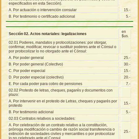
especificados en esta Sección).
A. Por actuación o intervención consular
15.-
B. Por testimonio o certificado adicional
5.-
en
Sección 02. Actos notariales: legalizaciones
$us.
02.01 Poderes, mandatos y protocolizaciones: por otorgar,
confirmar, modificar, revocar o sustituir poderes ante el Cónsul o
por protocolizar lo no otorgado ante el Cónsul:
A. Por poder general
25.-
B. Por poder general (Colectivo)
30.-
C. Por poder especial
15.-
D. Por poder especial (colectivo)
20.-
E. Por cada poder para cobro de pensiones
7.-
02.02 Protesto de letras, cheques, pagarés y documentos con
plazo:
A. Por intervenir en el protesto de Letras, cheques y pagarés por
15.-
protesto
B. Por testimonio adicional
5.-
02.03 Contratos relativos a sociedades:
A. Por celebración de un contrato relativo a la constitución,
prórroga modificación o cambio de razón social transferencia o
25.-
extinción de sociedades civiles y mercantiles o por protocolizar
lo no celebrado ante el Consul