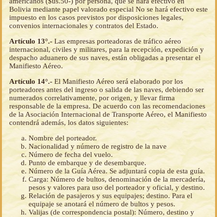
americanos ($us.50-) por persona, que se hará efectivo en
Bolivia mediante papel valorado especial No se hará efectivo este
impuesto en los casos previstos por disposiciones legales,
convenios internacionales y contratos del Estado.
Artículo 13°.-
Las empresas porteadoras de tráfico aéreo
internacional, civiles y militares, para la recepción, expedición y
despacho aduanero de sus naves, están obligadas a presentar el
Manifiesto Aéreo.
Artículo 14°.-
El Manifiesto Aéreo será elaborado por los
porteadores antes del ingreso o salida de las naves, debiendo ser
numerados correlativamente, por origen, y llevar firma
responsable de la empresa. De acuerdo con las recomendaciones
de la Asociación Internacional de Transporte Aéreo, el Manifiesto
contendrá además, los datos siguientes:
Nombre del porteador.
Nacionalidad y número de registro de la nave
Número de fecha del vuelo.
Punto de embarque y de desembarque.
Número de la Guía Aérea. Se adjuntará copia de esta guía.
Carga: Número de bultos, denominación de la mercadería,
pesos y valores para uso del porteador y oficial, y destino.
Relación de pasajeros y sus equipajes; destino. Para el
equipaje se anotará el número de bultos y pesos.
Valijas (de correspondencia postal): Número, destino y