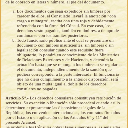
de lo cobrado en letras y número, al pie del documento.
Los documentos que sean expedidos sin timbres por
carecer de ellos, el Consulado llevará la anotación “con
cargo a reintegro’, escrita con tinta roja y debidamente
refrendada con la firma del Cónsul. En este caso, los
derechos serán pagados, también en timbres, a tiempo de
continuarse con los trámites posteriores.
Todo funcionario público ante el cual se presentare un
documento con timbres insuficientes, sin timbres o sin
legalización consular cuando este requisito fuera
obligatorio, lo pondrá en conocimiento de los Ministerios
de Relaciones Exteriores y de Hacienda, y detendrá la
actuación hasta que se repongan los timbres o se regularice
el documento, independientemente de la sanción que
pudiera corresponder a la parte interesada. El funcionario
que no diera cumplimiento a la anterior disposición, será
objeto de una multa igual al doble de los derechos
consulares no pagadas.
Artículo 5°.-
Los derechos consulares constituyen retribución de
servicios. Su exención o liberación sólo procederá cuando así lo
determinen expresamente las disposiciones legales de la
República, los convenios internacionales, los contratos firmados
por el Estado o en aplicación de los Artículos 6° y 11° del
presente Arancel.
Se prohibe a los Cónsules cobrar tasas superiores a las señaladas