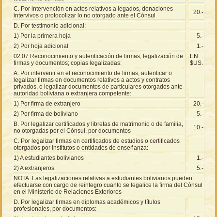
C. Por intervención en actos relativos a legados, donaciones
20.-
intervivos o protocolizar lo no otorgado ante el Cónsul
D. Por testimonio adicional:
1) Por la primera hoja
5.-
2) Por hoja adicional
1.-
02.07 Reconocimiento y autenticación de firmas, legalización de
EN
firmas y documentos; copias legalizadas:
$US.
A. Por intervenir en el reconocimiento de firmas, autenticar o
legalizar firmas en documentos relativos a actos y contratos
privados, o legalizar documentos de particulares otorgados ante
autoridad boliviana o extranjera competente:
1) Por firma de extranjero
20.-
2) Por firma de boliviano
5.-
B. Por legalizar certificados y libretas de matrimonio o de familia,
10.-
no otorgadas por el Cónsul, por documentos
C. Por legalizar firmas en certificados de estudios o certificados
otorgados por institutos o entidades de enseñanza:
1) A estudiantes bolivianos
1.-
2) A extranjeros
5.-
NOTA: Las legalizaciones relativas a estudiantes bolivianos pueden
efectuarse con cargo de reintegro cuanto se legalice la firma del Cónsul
en el Ministerio de Relaciones Exteriores
D. Por legalizar firmas en diplomas académicos y títulos
profesionales, por documentos: