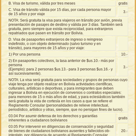
B. Visa de turismo, válida por tres meses
gratis
C. Visa de tránsito válida por 15 días, por cada persona mayor
3.-
de 15 años y por viaje
NOTA: Será gratuita la visa para viajeros en tránsito por avión, previa
presentación de pasajes de destino y válida por 3 días. También será
gratuita, pero siempre que exista reciprocidad, para extranjeros
repatriados que pasen en tránsito por Bolivia.
D. Visa de pasaportes extranjeros de ingreso o reingreso
indefinido, o con objeto determinado (salvo turismo y en
tránsito), para mayores de 15 años y por viaje:
1) Por una persona
10.-
2) En pasaportes colectivos, la tasa anterior de $us.10.- más por
persona
3.-
(Ejemplo): para 2 personas $us.13.- para 3 personas $us.16.- y
así sucesivamente).
NOTA: La visa será gratuita para sociedades y grupos de personas cuyo
viaje tenga por objeto realizar en Bolivia actividades científicas,
culturales, artísticas o deportivas, y para inmigrantes que deben
ingresar a Bolivia en ejecución de convenios o contratos especiales:
para menores de 15 o más años de edad, y para eclesiásticos también
será gratuita la vida de cortesía en los casos a que se refiere el
Reglamento Consular (personalidades de relieve intelectual,
periodístico, artístico y otras, siempre, que no persigan fines de lucro).
03.04 Por asumir defensa de los derechos y garantías
gratis
inherentes a ciudadanos bolivianos
03.05 Por intervenir en diligencias de conservación y seguridad
de bienes de ciudadanos bolivianos ausentes y fallecidos ob-
20.-
intestato, por diligencia de acuerdo al Reglamento Consular