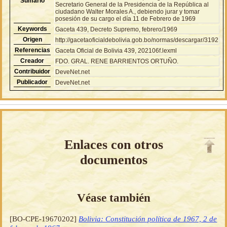
Sumario
Secretario General de la Presidencia de la República al
ciudadano Walter Morales A., debiendo jurar y tomar
posesión de su cargo el día 11 de Febrero de 1969
Keywords
Gaceta 439, Decreto Supremo, febrero/1969
Origen
http://gacetaoficialdebolivia.gob.bo/normas/descargar/3192
Referencias
Gaceta Oficial de Bolivia 439, 202106f.lexml
Creador
FDO. GRAL. RENE BARRIENTOS ORTUÑO.
Contribuidor
DeveNet.net
Publicador
DeveNet.net
Enlaces con otros
documentos
Véase también
[BO-CPE-19670202]
Bolivia: Constitución política de 1967, 2 de