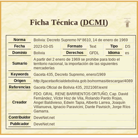
Ficha Técnica (
DCMI
)
Norma
Bolivia: Decreto Supremo Nº 8610, 14 de enero de 1969
Fecha
Formato
Tipo
2023-03-05
Text
DS
Dominio
Derechos
Idioma
Bolivia
GFDL
es
A partir del 2 enero de 1969 se prohibe para todo el
Sumario
territorio nacional, la importación de las siguientes
mercaderías
Keywords
Gaceta 435, Decreto Supremo, enero/1969
Origen
http://gacetaoficialdebolivia.gob.bo/normas/descargar/4089
Referencias
Gaceta Oficial de Bolivia 435, 202106f.lexml
FDO. GRAL. RENE BARRIENTOS ORTUÑO, Cap. David
Fernández, Víctor Hoz de Vila, Rolando Pardo Rojas,
Creador
Angel Baldivieso, Edwin Tapia, Alberto Larrea, Joaquín
Villanueva, Ignacio Paravicini, Dante Pavisich, Jorge Ríos
Gamarra.
Contribuidor
DeveNet.net
Publicador
DeveNet.net