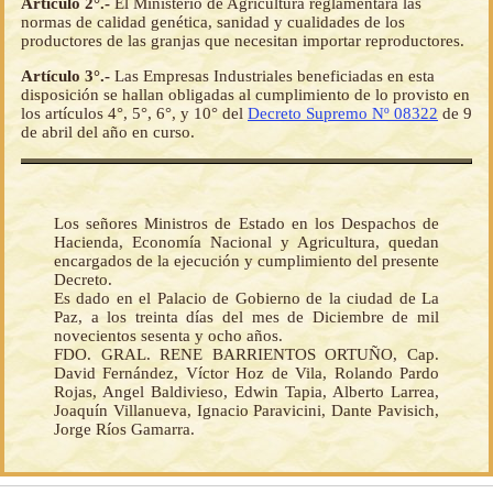
Artículo 2°.-
El Ministerio de Agricultura reglamentará las
normas de calidad genética, sanidad y cualidades de los
productores de las granjas que necesitan importar reproductores.
Artículo 3°.-
Las Empresas Industriales beneficiadas en esta
disposición se hallan obligadas al cumplimiento de lo provisto en
los artículos 4°, 5°, 6°, y 10° del
Decreto Supremo Nº 08322
de 9
de abril del año en curso.
Los señores Ministros de Estado en los Despachos de
Hacienda, Economía Nacional y Agricultura, quedan
encargados de la ejecución y cumplimiento del presente
Decreto.
Es dado en el Palacio de Gobierno de la ciudad de La
Paz, a los treinta días del mes de Diciembre de mil
novecientos sesenta y ocho años.
FDO. GRAL. RENE BARRIENTOS ORTUÑO, Cap.
David Fernández, Víctor Hoz de Vila, Rolando Pardo
Rojas, Angel Baldivieso, Edwin Tapia, Alberto Larrea,
Joaquín Villanueva, Ignacio Paravicini, Dante Pavisich,
Jorge Ríos Gamarra.