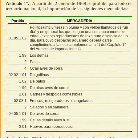
Artículo 1°.-
A partir del 2 enero de 1969 se prohibe para todo el
territorio nacional, la importación de las siguientes mercaderías:
Partida
MERCADERIA
Pollitos (implumes) sin pluma y con vellón llamados de “un
día” y en general los que tengan una semana o menos de
edad, (excepto reproductores de raza pura o selecta de un
01.05.1.02
día, para cuyo despacho aduanero deberá darse
cumplimiento a la nota complementaria 1) del Capítulo 1°
del Arancel de Importaciones.).
1.99
Los demás
2
Patos
4
Otras aves de corral
02.02.1.01
De gallinas
1.02
De patos
1.99
De otras aves de corral
2.01
Carnes y despojos comestibles
02.03 1
Frescos, refrigeradores o congelados
2
Salados o en salmuera
04.05.1.01
De aves de corral
1.99
De las demás aves n. e.
3.01
Huevos para reproducción