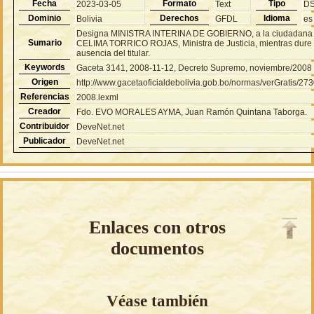
Fecha
Formato
Tipo
2023-03-05
Text
D
Dominio
Derechos
Idioma
Bolivia
GFDL
es
Designa MINISTRA INTERINA DE GOBIERNO, a la ciudadana
Sumario
CELIMA TORRICO ROJAS, Ministra de Justicia, mientras dure 
ausencia del titular.
Keywords
Gaceta 3141, 2008-11-12, Decreto Supremo, noviembre/2008
Origen
http://www.gacetaoficialdebolivia.gob.bo/normas/verGratis/27
Referencias
2008.lexml
Creador
Fdo. EVO MORALES AYMA, Juan Ramón Quintana Taborga.
Contribuidor
DeveNet.net
Publicador
DeveNet.net
Enlaces con otros
documentos
Véase también