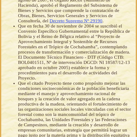
agosto de 2007, el Órgano Rector (Ministerio de
Hacienda), aprobó el Reglamento del Subsistema de
Bienes y Servicios que comprende la contratación de
Obras, Bienes, Servicios Generales y Servicios de
Consultoría, del
Decreto Supremo Nº 29190
.
Que en fecha 30 de noviembre de 2004 se suscribió el
Convenio Específico Gubernamental entre la República de
Bolivia y el Reino de Bélgica relativo al “Proyecto de
Aprovechamiento Integral y Sostenible de Recursos
Forestales en el Trópico de Cochabamba”, contemplando
procesos de transformación y comercialización de madera.
El Documento Técnico Financiero - DTF (Código CTB:
BOL0401511, Nº de intervención DGCD: NI 18587/12-13
aprobado en octubre 2005) establece la forma y
procedimientos para el desarrollo de actividades del
Proyecto.
Que el citado Proyecto tiene como propósito mejorar las
condiciones socioeconómicas de la población beneficiaria
mediante el manejo y aprovechamiento racional de
bosques y la creación de valor agregado en la cadena
productiva de la madera, orientando el fortalecimiento de
las organizaciones sociales locales vinculadas con el sector
forestal como son la mancomunidad del trópico de
Cochabamba, las Unidades Forestales y las Federaciones
de Campesinos, mediante la creación y desarrollo de
empresas comunitarias, estrategia que permitirá lograr un
pago justo por la materia prima y la distribución equitativa