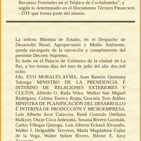
Recursos Forestales en el Trópico de Cochabamba”, y
según lo determinado en el Documento Técnico Financiero
- DTF que forma parte del mismo.
La señora Ministra de Estado, en el Despacho de
Desarrollo Rural, Agropecuario y Medio Ambiente,
queda encargada de la ejecución y cumplimiento del
presente Decreto Supremo.
Es dado en el Palacio de Gobierno de la ciudad de La
Paz, a los treinta días del mes de julio del año dos mil
ocho.
Fdo. EVO MORALES AYMA, Juan Ramón Quintana
Taborga MINISTRO DE LA PRESIDENCIA É
INTERINO DE RELACIONES EXTERIORES Y
CULTOS, Alfredo O. Rada Velez, Walker San Miguel
Rodriguez, Celima Torrico Rojas, Graciela Toro Ibáñez
MINISTRA DE PLANIFICACIÓN DEL DESARROLLO
É INTERINA DE PRODUCCIÓN Y MICROEMPRESA,
Luis Alberto Arce Catacora, René Gonzalo Orellana
Halkyer, Oscar Coca Antezana, Susana Rivero Guzmán,
Carlos Villegas Quiroga, Luis Alberto Echazú Alvarado,
Walter J. Delgadillo Terceros, Maria Magdalena Cajías
de la Vega, Walter Selum Rivero, Héctor E. Arce