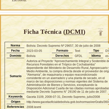
Zaconeta.
Ficha Técnica (
DCMI
)
Norma
Bolivia: Decreto Supremo Nº 29657, 30 de julio de 2008
Fecha
Formato
Tipo
2023-03-05
Text
D
Dominio
Derechos
Idioma
Bolivia
GFDL
es
Autoriza al Proyecto “Aprovechamiento Integral y Sostenible d
Recursos Forestales en el Trópico de Cochabamba”
dependiente del Ministerio de Desarrollo Rural, Agropecuario 
Medio Ambiente, la compra directa desde el proveedor de ori
“Alemania”, de maquinaria y equipo reacondicionado
Sumario
consistente en un aserradero y una planta de secado, en el
marco de las disposiciones y normas vigentes del Sistema de
Administración de Bienes y Servicios, exceptuando la
Disposición Adicional Cuarta de las citadas normas aprobada
mediante Decreto Supremo N° 29190 de 11 de julio de 2007.
Keywords
Gaceta 3109, 2008-07-31, Decreto Supremo, julio/2008
Origen
http://www.gacetaoficialdebolivia.gob.bo/normas/verGratis/36
Referencias
2008.lexml