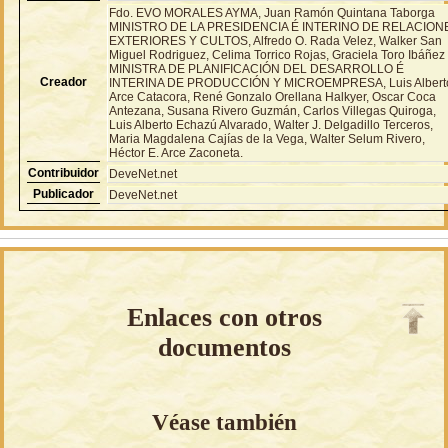
Fdo. EVO MORALES AYMA, Juan Ramón Quintana Taborga
MINISTRO DE LA PRESIDENCIA É INTERINO DE RELACION
EXTERIORES Y CULTOS, Alfredo O. Rada Velez, Walker San
Miguel Rodriguez, Celima Torrico Rojas, Graciela Toro Ibáñez
MINISTRA DE PLANIFICACIÓN DEL DESARROLLO É
Creador
INTERINA DE PRODUCCIÓN Y MICROEMPRESA, Luis Albert
Arce Catacora, René Gonzalo Orellana Halkyer, Oscar Coca
Antezana, Susana Rivero Guzmán, Carlos Villegas Quiroga,
Luis Alberto Echazú Alvarado, Walter J. Delgadillo Terceros,
Maria Magdalena Cajías de la Vega, Walter Selum Rivero,
Héctor E. Arce Zaconeta.
Contribuidor
DeveNet.net
Publicador
DeveNet.net
Enlaces con otros
documentos
Véase también