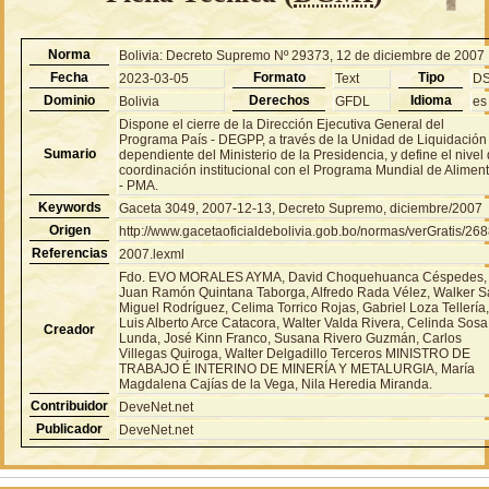
Norma
Bolivia: Decreto Supremo Nº 29373, 12 de diciembre de 2007
Fecha
Formato
Tipo
2023-03-05
Text
D
Dominio
Derechos
Idioma
Bolivia
GFDL
es
Dispone el cierre de la Dirección Ejecutiva General del
Programa País - DEGPP, a través de la Unidad de Liquidación
Sumario
dependiente del Ministerio de la Presidencia, y define el nivel
coordinación institucional con el Programa Mundial de Alimen
- PMA.
Keywords
Gaceta 3049, 2007-12-13, Decreto Supremo, diciembre/2007
Origen
http://www.gacetaoficialdebolivia.gob.bo/normas/verGratis/26
Referencias
2007.lexml
Fdo. EVO MORALES AYMA, David Choquehuanca Céspedes,
Juan Ramón Quintana Taborga, Alfredo Rada Vélez, Walker 
Miguel Rodríguez, Celima Torrico Rojas, Gabriel Loza Tellería
Luis Alberto Arce Catacora, Walter Valda Rivera, Celinda Sosa
Creador
Lunda, José Kinn Franco, Susana Rivero Guzmán, Carlos
Villegas Quiroga, Walter Delgadillo Terceros MINISTRO DE
TRABAJO É INTERINO DE MINERÍA Y METALURGIA, María
Magdalena Cajías de la Vega, Nila Heredia Miranda.
Contribuidor
DeveNet.net
Publicador
DeveNet.net