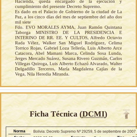
Hacienda, queda encargado de la ejecución y
cumplimiento del presente Decreto Supremo.
Es dado en el Palacio de Gobierno de la ciudad de La
Paz, a los cinco días del mes de septiembre del año dos
mil siete
Fdo. EVO MORALES AYMA, Juan Ramón Quintana
Taborga MINISTRO DE LA PRESIDENCIA E
INTERINO DE RR. EE. Y CULTOS, Alfredo Octavio
Rada Vélez, Walker San Miguel Rodríguez, Celima
Torrico Rojas, Gabriel Loza Tellería, Luis Alberto Arce
Catacora, Abel Mamani Marca, Celinda Sosa Lunda,
Jerges Mercado Suárez, Susana Rivero Guzmán, Carlos
Villegas Quiroga, Luis Alberto Echazú Alvarado, Walter
Delgadillo Terceros, María Magdalena Cajías de la
Vega, Nila Heredia Miranda.
Ficha Técnica (
DCMI
)
Norma
Bolivia: Decreto Supremo Nº 29259, 5 de septiembre de 2007