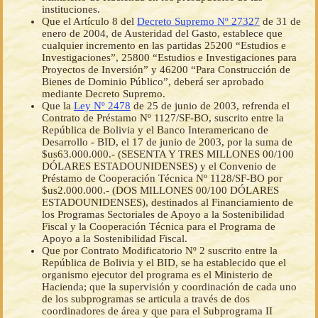
instituciones.
Que el Artículo 8 del
Decreto Supremo Nº 27327
de 31 de
enero de 2004, de Austeridad del Gasto, establece que
cualquier incremento en las partidas 25200 “Estudios e
Investigaciones”, 25800 “Estudios e Investigaciones para
Proyectos de Inversión” y 46200 “Para Construcción de
Bienes de Dominio Público”, deberá ser aprobado
mediante Decreto Supremo.
Que la
Ley Nº 2478
de 25 de junio de 2003, refrenda el
Contrato de Préstamo Nº 1127/SF-BO, suscrito entre la
República de Bolivia y el Banco Interamericano de
Desarrollo - BID, el 17 de junio de 2003, por la suma de
$us63.000.000.- (SESENTA Y TRES MILLONES 00/100
DÓLARES ESTADOUNIDENSES) y el Convenio de
Préstamo de Cooperación Técnica Nº 1128/SF-BO por
$us2.000.000.- (DOS MILLONES 00/100 DÓLARES
ESTADOUNIDENSES), destinados al Financiamiento de
los Programas Sectoriales de Apoyo a la Sostenibilidad
Fiscal y la Cooperación Técnica para el Programa de
Apoyo a la Sostenibilidad Fiscal.
Que por Contrato Modificatorio Nº 2 suscrito entre la
República de Bolivia y el BID, se ha establecido que el
organismo ejecutor del programa es el Ministerio de
Hacienda; que la supervisión y coordinación de cada uno
de los subprogramas se articula a través de dos
coordinadores de área y que para el Subprograma II