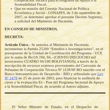
Cooperación Técnica para el Programa de Apoyo a la
Sostenibilidad Fiscal.
Que en reunión del Consejo Nacional de Política
Económica y Social - CONAPES, de 3 de septiembre de
2007, se determinó aprobar el presente Decreto Supremo,
a solicitud del Ministerio de Hacienda.
EN CONSEJO DE MINISTROS,
DECRETA:
Artículo Único.-
Se autoriza al Ministerio de Hacienda
incrementar la Partida 25200 “Estudios e Investigaciones”, en el
presupuesto de la Unidad de Coordinación del Programa - UCP,
por la suma de Bs118.704, 94.- (CIENTO DIECIOCHO mil
novecientos CUATRO 94/100 BOLIVIANOS), a través de la
inscripción de recursos externos provenientes del Convenio de
Préstamo de Cooperación Técnica Nº 1128/SF-BO suscrito con el
Banco Interamericano de Desarrollo - BID y refrendado por
Ley
Nº 2478
de 25 de junio de 2003, para financiar la auditoría de
cierre y la evaluación Ex - Post del Programa Sectorial de Apoyo
a la Sostenibilidad Fiscal, de acuerdo al Anexo adjunto.
El Señor Ministro de Estado, en el Despacho de