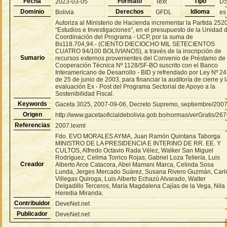
Fecha
Formato
Tipo
2023-03-05
Text
D
Dominio
Derechos
Idioma
Bolivia
GFDL
es
Autoriza al Ministerio de Hacienda incrementar la Partida 252
“Estudios e Investigaciones”, en el presupuesto de la Unidad 
Coordinación del Programa - UCP, por la suma de
Bs118.704,94.- (CIENTO DIECIOCHO MIL SETECIENTOS
CUATRO 94/100 BOLIVIANOS), a través de la inscripción de
Sumario
recursos externos provenientes del Convenio de Préstamo de
Cooperación Técnica Nº 1128/SF-BO suscrito con el Banco
Interamericano de Desarrollo - BID y refrendado por Ley Nº 2
de 25 de junio de 2003, para financiar la auditoría de cierre y 
evaluación Ex - Post del Programa Sectorial de Apoyo a la
Sostenibilidad Fiscal.
Keywords
Gaceta 3025, 2007-09-06, Decreto Supremo, septiembre/200
Origen
http://www.gacetaoficialdebolivia.gob.bo/normas/verGratis/26
Referencias
2007.lexml
Fdo. EVO MORALES AYMA, Juan Ramón Quintana Taborga
MINISTRO DE LA PRESIDENCIA E INTERINO DE RR. EE. Y
CULTOS, Alfredo Octavio Rada Vélez, Walker San Miguel
Rodríguez, Celima Torrico Rojas, Gabriel Loza Tellería, Luis
Creador
Alberto Arce Catacora, Abel Mamani Marca, Celinda Sosa
Lunda, Jerges Mercado Suárez, Susana Rivero Guzmán, Carl
Villegas Quiroga, Luis Alberto Echazú Alvarado, Walter
Delgadillo Terceros, María Magdalena Cajías de la Vega, Nila
Heredia Miranda.
Contribuidor
DeveNet.net
Publicador
DeveNet.net