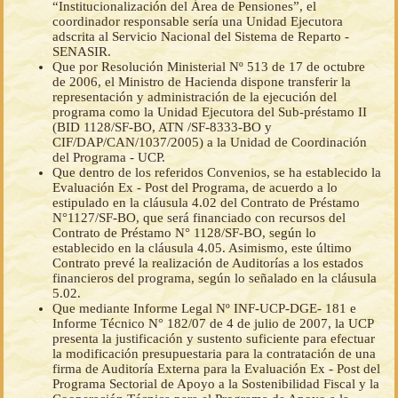
“Institucionalización del Área de Pensiones”, el
coordinador responsable sería una Unidad Ejecutora
adscrita al Servicio Nacional del Sistema de Reparto -
SENASIR.
Que por Resolución Ministerial Nº 513 de 17 de octubre
de 2006, el Ministro de Hacienda dispone transferir la
representación y administración de la ejecución del
programa como la Unidad Ejecutora del Sub-préstamo II
(BID 1128/SF-BO, ATN /SF-8333-BO y
CIF/DAP/CAN/1037/2005) a la Unidad de Coordinación
del Programa - UCP.
Que dentro de los referidos Convenios, se ha establecido la
Evaluación Ex - Post del Programa, de acuerdo a lo
estipulado en la cláusula 4.02 del Contrato de Préstamo
N°1127/SF-BO, que será financiado con recursos del
Contrato de Préstamo N° 1128/SF-BO, según lo
establecido en la cláusula 4.05. Asimismo, este último
Contrato prevé la realización de Auditorías a los estados
financieros del programa, según lo señalado en la cláusula
5.02.
Que mediante Informe Legal Nº INF-UCP-DGE- 181 e
Informe Técnico N° 182/07 de 4 de julio de 2007, la UCP
presenta la justificación y sustento suficiente para efectuar
la modificación presupuestaria para la contratación de una
firma de Auditoría Externa para la Evaluación Ex - Post del
Programa Sectorial de Apoyo a la Sostenibilidad Fiscal y la