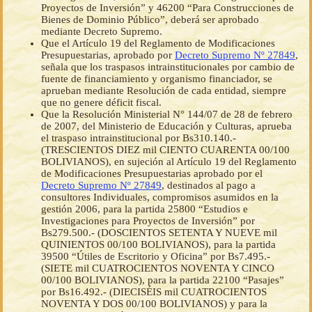
Proyectos de Inversión” y 46200 “Para Construcciones de
Bienes de Dominio Público”, deberá ser aprobado
mediante Decreto Supremo.
Que el Artículo 19 del Reglamento de Modificaciones
Presupuestarias, aprobado por
Decreto Supremo Nº 27849
,
señala que los traspasos intrainstitucionales por cambio de
fuente de financiamiento y organismo financiador, se
aprueban mediante Resolución de cada entidad, siempre
que no genere déficit fiscal.
Que la Resolución Ministerial N° 144/07 de 28 de febrero
de 2007, del Ministerio de Educación y Culturas, aprueba
el traspaso intrainstitucional por Bs310.140.-
(TRESCIENTOS DIEZ mil CIENTO CUARENTA 00/100
BOLIVIANOS), en sujeción al Artículo 19 del Reglamento
de Modificaciones Presupuestarias aprobado por el
Decreto Supremo Nº 27849
, destinados al pago a
consultores Individuales, compromisos asumidos en la
gestión 2006, para la partida 25800 “Estudios e
Investigaciones para Proyectos de Inversión” por
Bs279.500.- (DOSCIENTOS SETENTA Y NUEVE mil
QUINIENTOS 00/100 BOLIVIANOS), para la partida
39500 “Útiles de Escritorio y Oficina” por Bs7.495.-
(SIETE mil CUATROCIENTOS NOVENTA Y CINCO
00/100 BOLIVIANOS), para la partida 22100 “Pasajes”
por Bs16.492.- (DIECISÉIS mil CUATROCIENTOS
NOVENTA Y DOS 00/100 BOLIVIANOS) y para la