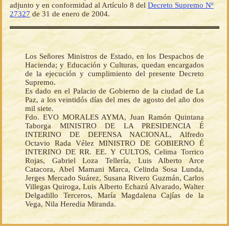
adjunto y en conformidad al Artículo 8 del
Decreto Supremo Nº
27327
de 31 de enero de 2004.
Los Señores Ministros de Estado, en los Despachos de
Hacienda; y Educación y Culturas, quedan encargados
de la ejecución y cumplimiento del presente Decreto
Supremo.
Es dado en el Palacio de Gobierno de la ciudad de La
Paz, a los veintidós días del mes de agosto del año dos
mil siete.
Fdo. EVO MORALES AYMA, Juan Ramón Quintana
Taborga MINISTRO DE LA PRESIDENCIA É
INTERINO DE DEFENSA NACIONAL, Alfredo
Octavio Rada Vélez MINISTRO DE GOBIERNO É
INTERINO DE RR. EE. Y CULTOS, Celima Torrico
Rojas, Gabriel Loza Tellería, Luis Alberto Arce
Catacora, Abel Mamani Marca, Celinda Sosa Lunda,
Jerges Mercado Suárez, Susana Rivero Guzmán, Carlos
Villegas Quiroga, Luis Alberto Echazú Alvarado, Walter
Delgadillo Terceros, María Magdalena Cajías de la
Vega, Nila Heredia Miranda.