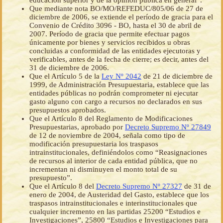
educación superior y de la opinión pública en general”.
Que mediante nota BO/MO/REFEDUC/805/06 de 27 de
diciembre de 2006, se extiende el período de gracia para el
Convenio de Crédito 3096 - BO, hasta el 30 de abril de
2007. Período de gracia que permite efectuar pagos
únicamente por bienes y servicios recibidos u obras
concluidas a conformidad de las entidades ejecutoras y
verificables, antes de la fecha de cierre; es decir, antes del
31 de diciembre de 2006.
Que el Artículo 5 de la
Ley Nº 2042
de 21 de diciembre de
1999, de Administración Presupuestaria, establece que las
entidades públicas no podrán comprometer ni ejecutar
gasto alguno con cargo a recursos no declarados en sus
presupuestos aprobados.
Que el Artículo 8 del Reglamento de Modificaciones
Presupuestarias, aprobado por
Decreto Supremo Nº 27849
de 12 de noviembre de 2004, señala como tipo de
modificación presupuestaria los traspasos
intrainstitucionales, definiéndolos como “Reasignaciones
de recursos al interior de cada entidad pública, que no
incrementan ni disminuyen el monto total de su
presupuesto”.
Que el Artículo 8 del
Decreto Supremo Nº 27327
de 31 de
enero de 2004, de Austeridad del Gasto, establece que los
traspasos intrainstitucionales e interinstitucionales que
cualquier incremento en las partidas 25200 “Estudios e
Investigaciones”, 25800 “Estudios e Investigaciones para