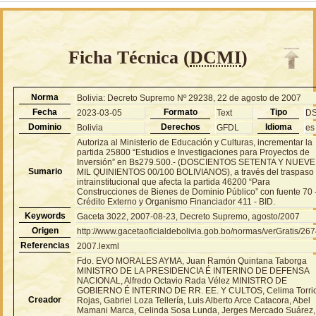
Ficha Técnica (
DCMI
)
Norma
Bolivia: Decreto Supremo Nº 29238, 22 de agosto de 2007
Fecha
Formato
Tipo
2023-03-05
Text
D
Dominio
Derechos
Idioma
Bolivia
GFDL
es
Autoriza al Ministerio de Educación y Culturas, incrementar la
partida 25800 “Estudios e Investigaciones para Proyectos de
Inversión” en Bs279.500.- (DOSCIENTOS SETENTA Y NUEVE
Sumario
MIL QUINIENTOS 00/100 BOLIVIANOS), a través del traspaso
intrainstitucional que afecta la partida 46200 “Para
Construcciones de Bienes de Dominio Público” con fuente 70 
Crédito Externo y Organismo Financiador 411 - BID.
Keywords
Gaceta 3022, 2007-08-23, Decreto Supremo, agosto/2007
Origen
http://www.gacetaoficialdebolivia.gob.bo/normas/verGratis/26
Referencias
2007.lexml
Fdo. EVO MORALES AYMA, Juan Ramón Quintana Taborga
MINISTRO DE LA PRESIDENCIA É INTERINO DE DEFENSA
NACIONAL, Alfredo Octavio Rada Vélez MINISTRO DE
GOBIERNO É INTERINO DE RR. EE. Y CULTOS, Celima Torri
Creador
Rojas, Gabriel Loza Tellería, Luis Alberto Arce Catacora, Abel
Mamani Marca, Celinda Sosa Lunda, Jerges Mercado Suárez,