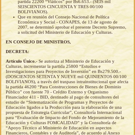
partida 22200 “Viáticos” por Bs6.653.- (SEIS mil
SEISCIENTOS CINCUENTA Y TRES 00/100
BOLIVIANOS).
Que en reunión del Consejo Nacional de Política
Económica y Social - CONAPES, de 13 de agosto de
2007, se determinó aprobar el presente Decreto Supremo,
a solicitud del Ministerio de Educación y Culturas.
EN CONSEJO DE MINISTROS,
DECRETA:
Artículo Único.-
Se autoriza al Ministerio de Educación y
Culturas, incrementar la partida 25800 “Estudios e
Investigaciones para Proyectos de Inversión” en Bs279.500.-
(DOSCIENTOS SETENTA Y NUEVE mil QUINIENTOS 00/100
BOLIVIANOS), a través del traspaso intrainstitucional que afecta
la partida 46200 “Para Construcciones de Bienes de Dominio
Público” con fuente 70 - Crédito Externo y Organismo
Financiador 411 - BID, destinado al pago de consultores del
estudio de “Sistematización de Programas y Proyectos de
Educación ligados a la Producción para la elaboración de una
propuesta de Estrategia Curricular”, Consultoría Internacional
para “Evaluación de Impacto del Fondo de Mejoramiento de la
Educación y Culturas FOMCALIDAD” y la Consultoría de
“Apoyo Técnico al Ministerio de Educación en aspectos
Financieros, Contables y de Auditoría”, de acuerdo al Anexo