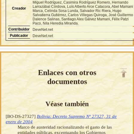
Miguel Rodríguez, Casimira Rodríguez Romero, Hernando
Larrazábal Córdova, Luís Alberto Arce Catacora, Abel Mamani
Creador
Marca, Celinda Sosa Lunda, Salvador Ric Riera, Hugo
Salvatierra Gutiérrez, Carlos Villegas Quiroga, José Guillermo
Dalence Salinas, Santiago Alex Gálvez Mamani, Félix Patzi
Paco, Nila Heredia Miranda.
Contribuidor
DeveNet.net
Publicador
DeveNet.net
Enlaces con otros
documentos
Véase también
[BO-DS-27327]
Bolivia: Decreto Supremo Nº 27327, 31 de
enero de 2004
Marco de austeridad racionalizando el gasto de las
entidades públicas, exceptuando los Gobiernos