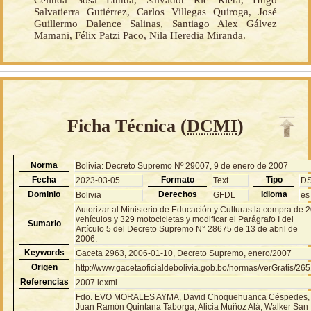
Celinda Sosa Lunda, Salvador Ric Riera, Hugo
Salvatierra Gutiérrez, Carlos Villegas Quiroga, José
Guillermo Dalence Salinas, Santiago Alex Gálvez
Mamani, Félix Patzi Paco, Nila Heredia Miranda.
Ficha Técnica (
DCMI
)
Norma
Bolivia: Decreto Supremo Nº 29007, 9 de enero de 2007
Fecha
Formato
Tipo
2023-03-05
Text
D
Dominio
Derechos
Idioma
Bolivia
GFDL
es
Autorizar al Ministerio de Educación y Culturas la compra de 
vehículos y 329 motocicletas y modificar el Parágrafo I del
Sumario
Artículo 5 del Decreto Supremo N° 28675 de 13 de abril de
2006.
Keywords
Gaceta 2963, 2006-01-10, Decreto Supremo, enero/2007
Origen
http://www.gacetaoficialdebolivia.gob.bo/normas/verGratis/26
Referencias
2007.lexml
Fdo. EVO MORALES AYMA, David Choquehuanca Céspedes,
Juan Ramón Quintana Taborga, Alicia Muñoz Alá, Walker San