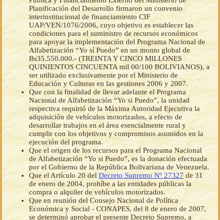
Pública y Financiamiento Externo del Ministerio de
Planificación del Desarrollo firmaron un convenio
interinstitucional de financiamiento CIF
UAP/VEN/1076/2006, cuyo objetivo es establecer las
condiciones para el suministro de recursos económicos
para apoyar la implementación del Programa Nacional de
Alfabetización “Yo sí Puedo” en un monto global de
Bs35.550.000.- (TREINTA Y CINCO MILLONES
QUINIENTOS CINCUENTA mil 00/100 BOLIVIANOS), a
ser utilizado exclusivamente por el Ministerio de
Educación y Culturas en las gestiones 2006 y 2007.
Que con la finalidad de llevar adelante el Programa
Nacional de Alfabetización “Yo si Puedo”, la unidad
respectiva requirió de la Máxima Autoridad Ejecutiva la
adquisición de vehículos motorizados, a efecto de
desarrollar trabajos en el área esencialmente rural y
cumplir con los objetivos y compromisos asumidos en la
ejecución del programa.
Que el origen de los recursos para el Programa Nacional
de Alfabetización “Yo si Puedo”, es la donación efectuada
por el Gobierno de la República Bolivariana de Venezuela.
Que el Artículo 20 del
Decreto Supremo Nº 27327
de 31
de enero de 2004, prohíbe a las entidades públicas la
compra o alquiler de vehículos motorizados.
Que en reunión del Consejo Nacional de Política
Económica y Social - CONAPES, del 8 de enero de 2007,
se determinó aprobar el presente Decreto Supremo, a