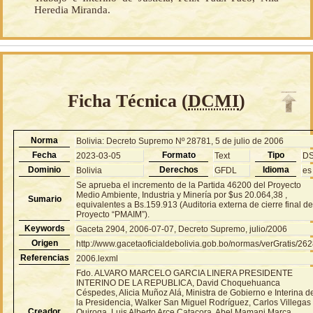
Heredia Miranda.
Ficha Técnica (
DCMI
)
Norma
Bolivia: Decreto Supremo Nº 28781, 5 de julio de 2006
Fecha
Formato
Tipo
2023-03-05
Text
D
Dominio
Derechos
Idioma
Bolivia
GFDL
es
Se aprueba el incremento de la Partida 46200 del Proyecto
Medio Ambiente, Industria y Minería por $us 20.064,38 ,
Sumario
equivalentes a Bs.159.913 (Auditoria externa de cierre final de
Proyecto “PMAIM”).
Keywords
Gaceta 2904, 2006-07-07, Decreto Supremo, julio/2006
Origen
http://www.gacetaoficialdebolivia.gob.bo/normas/verGratis/26
Referencias
2006.lexml
Fdo. ALVARO MARCELO GARCIA LINERA PRESIDENTE
INTERINO DE LA REPUBLICA, David Choquehuanca
Céspedes, Alicia Muñoz Alá, Ministra de Gobierno e Interina d
la Presidencia, Walker San Miguel Rodríguez, Carlos Villegas
Creador
Quiroga, Luis Alberto Arce Catacora, Abel Mamani Marca,