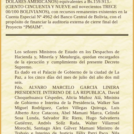
DOLARES AMERICANOS) equivalentes a Bs.159.913.-
(CIENTO CINCUENTA Y NUEVE mil novecientos TRECE
00/100 BOLIVIANOS), con recursos remanentes existentes en la
Cuenta Especial Nº 4962 del Banco Central de Bolivia, con el
propósito de financiar la auditoria externa de cierre final del
Proyecto “PMAIM”.
Los señores Ministros de Estado en los Despachos de
Hacienda y, Minería y Metalurgia, quedan encargados
de la ejecución y cumplimiento del presente Decreto
Supremo.
Es dado en el Palacio de Gobierno de la ciudad de La
Paz, a los cinco días del mes de julio del año dos mil
seis.
Fdo. ALVARO MARCELO GARCIA LINERA
PRESIDENTE INTERINO DE LA REPUBLICA, David
Choquehuanca Céspedes, Alicia Muñoz Alá, Ministra
de Gobierno e Interina de la Presidencia, Walker San
Miguel Rodríguez, Carlos Villegas Quiroga, Luis
Alberto Arce Catacora, Abel Mamani Marca, Celinda
Sosa Lunda, Salvador Ric Riera, Hugo Salvatierra
Gutiérrez, Andrés Solíz Rada, Walter Villarroel
Morochi, Santiago Alex Gálvez Mamani Ministro de
Trabajo e Interino de Justicia, Félix Patzi Paco, Nila