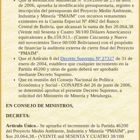
Que la Resolución Ministerial Nº 039/2006 de 25 de abril
de 2006, aprueba la modificación presupuestaria, registro e
inscripción del presupuesto del Proyecto Medio Ambiente,
Industria y Minería “PMAIM” con recursos remanentes
existentes en la Cuenta Especial Nº 4962 del Banco
Central de Bolivia, que alcanzan la suma de $us 20.064,38
(Veinte mil Sesenta y Cuatro 38/100 Dólares Americanos)
equivalentes a Bs.159.913.- (Ciento Cincuenta y Nueve
mil novecientos Trece 00/100 Bolivianos) con el propósito
de financiar la auditoria externa de cierre final del Proyecto
“PMAIM”.
Que el Artículo 8 del
Decreto Supremo Nº 27327
de 31 de
enero de 2004, establece que cualquier incremento en la
Partida 46200 y otras de gasto deberá ser aprobado
mediante Decreto Supremo.
Que en reunión del Consejo Nacional de Política
Económica y Social - CONAPES del 26 de junio de 2006,
se determinó aprobar el presente Decreto Supremo, a
solicitud del Ministerio de Minería y Metalurgia.
EN CONSEJO DE MINISTROS,
DECRETA:
Artículo Único.-
Se aprueba el incremento de la Partida 46200
del Proyecto Medio Ambiente, Industria y Minería “PMAIM”, por
$us 20.064,38.- (VEINTE mil SESENTA Y CUATRO 38/100