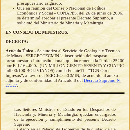
presupuestario asignado.
Que en reunión del Consejo Nacional de Política
Económica y Social - CONAPES, del 26 de junio de 2006,
se determinó aprobar el presente Decreto Supremo, a
solicitud del Ministerio de Minería y Metalurgia.
EN CONSEJO DE MINISTROS,
DECRETA:
Artículo Único.-
Se autoriza al Servicio de Geología y Técnico
de Minas - SERGEOTECMIN la inscripción del traspaso
presupuestario Intrainstitucional, que incrementa la Partida 25200
por Bs1.164.000.- (UN MILLON CIENTO SESENTA Y CUATRO
mil 00/100 BOLIVIANOS) con la Fuente11 - “TGN Otros
Ingresos”, a favor del SERGEOTECMIN, de acuerdo al anexo
adjunto y de conformidad al Artículo 8 del
Decreto Supremo Nº
27327
.
Los Señores Ministros de Estado en los Despachos de
Hacienda y, Minería y Metalurgia, quedan encargados
de la ejecución y cumplimiento del presente Decreto
Supremo.
Es dado en el Palacio de Gobierno de la ciudad de La