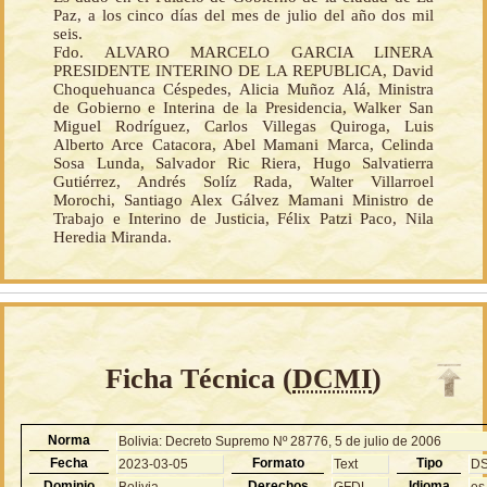
Paz, a los cinco días del mes de julio del año dos mil
seis.
Fdo. ALVARO MARCELO GARCIA LINERA
PRESIDENTE INTERINO DE LA REPUBLICA, David
Choquehuanca Céspedes, Alicia Muñoz Alá, Ministra
de Gobierno e Interina de la Presidencia, Walker San
Miguel Rodríguez, Carlos Villegas Quiroga, Luis
Alberto Arce Catacora, Abel Mamani Marca, Celinda
Sosa Lunda, Salvador Ric Riera, Hugo Salvatierra
Gutiérrez, Andrés Solíz Rada, Walter Villarroel
Morochi, Santiago Alex Gálvez Mamani Ministro de
Trabajo e Interino de Justicia, Félix Patzi Paco, Nila
Heredia Miranda.
Ficha Técnica (
DCMI
)
Norma
Bolivia: Decreto Supremo Nº 28776, 5 de julio de 2006
Fecha
Formato
Tipo
2023-03-05
Text
D
Dominio
Derechos
Idioma
Bolivia
GFDL
es