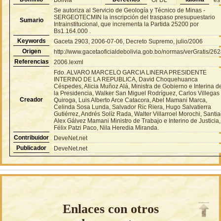
Se autoriza al Servicio de Geología y Técnico de Minas -
SERGEOTECMIN la inscripción del traspaso presupuestario
Sumario
Intrainstitucional, que incrementa la Partida 25200 por
Bs1.164.000 .
Keywords
Gaceta 2903, 2006-07-06, Decreto Supremo, julio/2006
Origen
http://www.gacetaoficialdebolivia.gob.bo/normas/verGratis/26
Referencias
2006.lexml
Fdo. ALVARO MARCELO GARCIA LINERA PRESIDENTE
INTERINO DE LA REPUBLICA, David Choquehuanca
Céspedes, Alicia Muñoz Alá, Ministra de Gobierno e Interina d
la Presidencia, Walker San Miguel Rodríguez, Carlos Villegas
Creador
Quiroga, Luis Alberto Arce Catacora, Abel Mamani Marca,
Celinda Sosa Lunda, Salvador Ric Riera, Hugo Salvatierra
Gutiérrez, Andrés Solíz Rada, Walter Villarroel Morochi, Santi
Alex Gálvez Mamani Ministro de Trabajo e Interino de Justicia,
Félix Patzi Paco, Nila Heredia Miranda.
Contribuidor
DeveNet.net
Publicador
DeveNet.net
Enlaces con otros