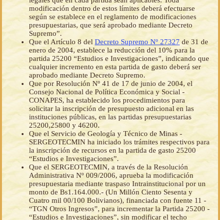
legales que en cada partida sean aplicables. Toda
modificación dentro de estos límites deberá efectuarse
según se establece en el reglamento de modificaciones
presupuestarias, que será aprobado mediante Decreto
Supremo”.
Que el Artículo 8 del
Decreto Supremo Nº 27327
de 31 de
enero de 2004, establece la reducción del 10% para la
partida 25200 “Estudios e Investigaciones”, indicando que
cualquier incremento en esta partida de gasto deberá ser
aprobado mediante Decreto Supremo.
Que por Resolución Nº 41 de 17 de junio de 2004, el
Consejo Nacional de Política Económica y Social -
CONAPES, ha establecido los procedimientos para
solicitar la inscripción de presupuesto adicional en las
instituciones públicas, en las partidas presupuestarias
25200,25800 y 46200.
Que el Servicio de Geología y Técnico de Minas -
SERGEOTECMIN ha iniciado los trámites respectivos para
la inscripción de recursos en la partida de gasto 25200
“Estudios e Investigaciones”.
Que el SERGEOTECMIN, a través de la Resolución
Administrativa Nº 009/2006, aprueba la modificación
presupuestaria mediante traspaso Intrainstitucional por un
monto de Bs1.164.000.- (Un Millón Ciento Sesenta y
Cuatro mil 00/100 Bolivianos), financiada con fuente 11 -
“TGN Otros Ingresos”, para incrementar la Partida 25200 -
“Estudios e Investigaciones”, sin modificar el techo