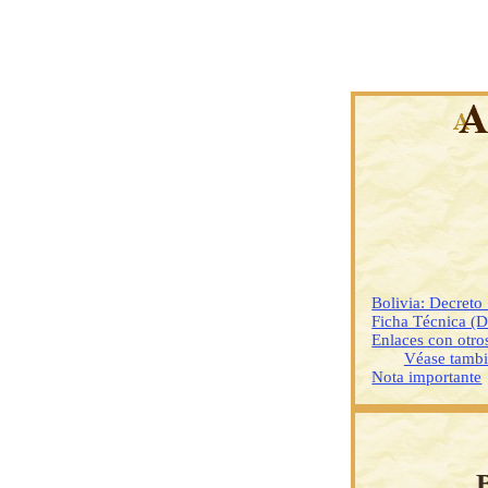
Bolivia: Decret
Ficha Técnica (
Enlaces con otr
Véase tamb
Nota importante