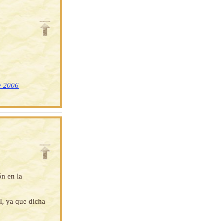
e 2006
ón en la
l, ya que dicha