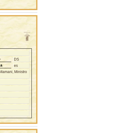
o
DS
ma
es
 Mamani, Ministro