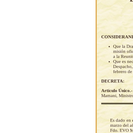
CONSIDERAN
Que la Dra
misión ofi
a la Reun
Que es nec
Despacho, 
febrero de
DECRETA:
Artículo Único.
Mamani, Ministro 
Es dado en e
marzo del añ
Fdo. EVO M