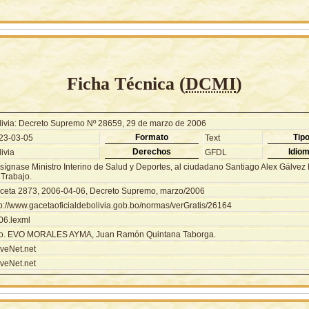
Ficha Técnica (
DCMI
)
livia: Decreto Supremo Nº 28659, 29 de marzo de 2006
Formato
Tip
23-03-05
Text
Derechos
Idio
ivia
GFDL
sígnase Ministro Interino de Salud y Deportes, al ciudadano Santiago Alex Gálvez
 Trabajo.
ceta 2873, 2006-04-06, Decreto Supremo, marzo/2006
tp://www.gacetaoficialdebolivia.gob.bo/normas/verGratis/26164
06.lexml
o. EVO MORALES AYMA, Juan Ramón Quintana Taborga.
veNet.net
veNet.net