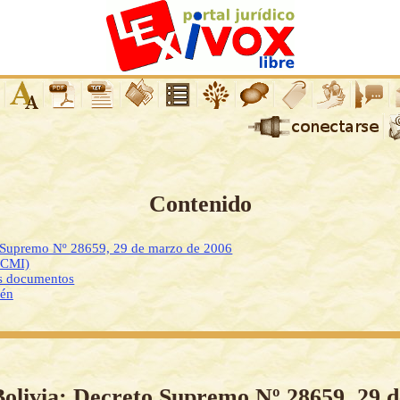
Contenido
o Supremo Nº 28659, 29 de marzo de 2006
DCMI)
os documentos
ién
Bolivia: Decreto Supremo Nº 28659, 29 d