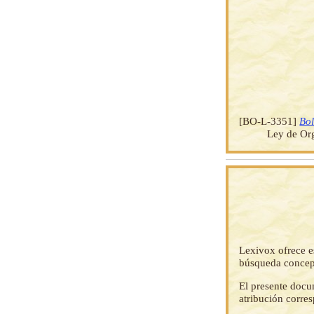
[BO-L-3351]
Bol
Ley de Org
Lexivox ofrece e
búsqueda concep
El presente docu
atribución corre