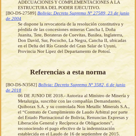
ADECUACIONES Y COMPLEMENTACIONES A LA
ESTRUCTURA DEL PODER EJECUTIVO.
[BO-DS-27589]
Bolivia: Decreto Supremo Nº 27589, 23 de junio
de 2004
Se dispone la revocatoria de la resolución constitutiva y
pérdida de las concesiones mineras Cancha I, Doña
Juanita, Tete, Borateras de Cuevitas, Basilea, Inglaterra,
Don David, Sur, Pococho, La Negra, Cancha II, ubicadas
en el Delta del Río Grande del Gran Salar de Uyuni,
Provincia Nor Lipez del Departamento de Potosí.
Referencias a esta norma
[BO-DS-N3582]
Bolivia: Decreto Supremo Nº 3582, 6 de junio
de 2018
06 DE JUNIO DE 2018.- Autoriza al Ministro de Minería y
Metalurgia, suscribir con las compañías Demandantes,
Quiborax S.A. y su controlada Non Metallic Minerals S.A.,
el “Contrato de Cumplimiento de Laudo Arbitral por parte
del Estado Plurinacional de Bolivia, Renuncias Expresas y
Liberación General y Recíproca de Obligaciones”,
reconociendo el pago efectivo de la indemnización
establecida en el Laudo de 16 de septiembre de 2015.