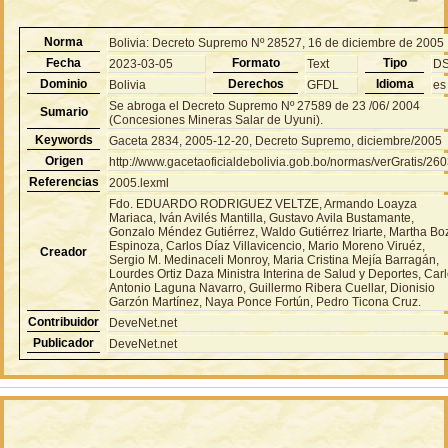
Norma
Bolivia: Decreto Supremo Nº 28527, 16 de diciembre de 2005
Fecha
Formato
Tipo
2023-03-05
Text
D
Dominio
Derechos
Idioma
Bolivia
GFDL
es
Se abroga el Decreto Supremo Nº 27589 de 23 /06/ 2004
Sumario
(Concesiones Mineras Salar de Uyuni).
Keywords
Gaceta 2834, 2005-12-20, Decreto Supremo, diciembre/2005
Origen
http://www.gacetaoficialdebolivia.gob.bo/normas/verGratis/26
Referencias
2005.lexml
Fdo. EDUARDO RODRIGUEZ VELTZE, Armando Loayza
Mariaca, Iván Avilés Mantilla, Gustavo Avila Bustamante,
Gonzalo Méndez Gutiérrez, Waldo Gutiérrez Iriarte, Martha Bo
Espinoza, Carlos Díaz Villavicencio, Mario Moreno Viruéz,
Creador
Sergio M. Medinaceli Monroy, Maria Cristina Mejía Barragán,
Lourdes Ortiz Daza Ministra Interina de Salud y Deportes, Car
Antonio Laguna Navarro, Guillermo Ribera Cuellar, Dionisio
Garzón Martínez, Naya Ponce Fortún, Pedro Ticona Cruz.
Contribuidor
DeveNet.net
Publicador
DeveNet.net