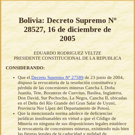
Bolivia: Decreto Supremo Nº
28527, 16 de diciembre de
2005
EDUARDO RODRIGUEZ VELTZE
PRESIDENTE CONSTITUCIONAL DE LA REPUBLICA
CONSIDERANDO:
Que el
Decreto Supremo Nº 27589
de 23 junio de 2004,
dispuso la revocatoria de la resolución constitutiva y
pérdida de las concesiones mineras Cancha I, Doña
Juanita, Tete, Borateras de Cuevitas, Basilea, Inglaterra,
Don David, Sur Pochocho, La Negra, Cancha II, ubicadas
en el Delta del Río Grande del Gran Salar de Uyuni,
Provincia Nor Lípez del Departamento de Potosí.
Que la mencionada norma adolece de deficiencias
jurídicas insubsanables en virtud a que el Código de
Minería en ninguna de sus disposiciones legales establece
la revocatoria de concesiones mineras, existiendo más bien
las figuras legales de la caducidad y nulidad de