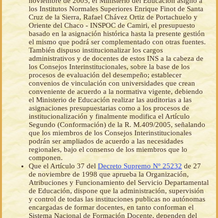
noviembre de 2005, el Ministerio del Educación asignó a
los Institutos Normales Superiores Enrique Finot de Santa
Cruz de la Sierra, Rafael Chávez Ortiz de Portachuelo y
Oriente del Chaco - INSPOC de Camiri, el presupuesto
basado en la asignación histórica hasta la presente gestión
el mismo que podrá ser complementado con otras fuentes.
También dispuso institucionalizar los cargos
administrativos y de docentes de estos INS a la cabeza de
los Consejos Interinstitucionales, sobre la base de los
procesos de evaluación del desempeño; establecer
convenios de vinculación con universidades que crean
conveniente de acuerdo a la normativa vigente, debiendo
el Ministerio de Educación realizar las auditorias a las
asignaciones presupuestarias como a los procesos de
institucionalización y finalmente modifica el Artículo
Segundo (Conformación) de la R. M.409/2005, señalando
que los miembros de los Consejos Interinstitucionales
podrán ser ampliados de acuerdo a las necesidades
regionales, bajo el consenso de los miembros que lo
componen.
Que el Artículo 37 del
Decreto Supremo Nº 25232
de 27
de noviembre de 1998 que aprueba la Organización,
Atribuciones y Funcionamiento del Servicio Departamental
de Educación, dispone que la administración, supervisión
y control de todas las instituciones publicas no autónomas
encargadas de formar docentes, en tanto conforman el
Sistema Nacional de Formación Docente, dependen del