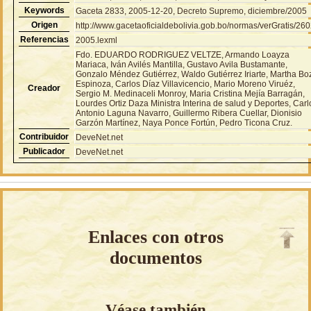
Keywords
Gaceta 2833, 2005-12-20, Decreto Supremo, diciembre/2005
Origen
http://www.gacetaoficialdebolivia.gob.bo/normas/verGratis/26
Referencias
2005.lexml
Fdo. EDUARDO RODRIGUEZ VELTZE, Armando Loayza
Mariaca, Iván Avilés Mantilla, Gustavo Avila Bustamante,
Gonzalo Méndez Gutiérrez, Waldo Gutiérrez Iriarte, Martha Bo
Espinoza, Carlos Díaz Villavicencio, Mario Moreno Viruéz,
Creador
Sergio M. Medinaceli Monroy, Maria Cristina Mejía Barragán,
Lourdes Ortiz Daza Ministra Interina de salud y Deportes, Carl
Antonio Laguna Navarro, Guillermo Ribera Cuellar, Dionisio
Garzón Martínez, Naya Ponce Fortún, Pedro Ticona Cruz.
Contribuidor
DeveNet.net
Publicador
DeveNet.net
Enlaces con otros
documentos
Véase también