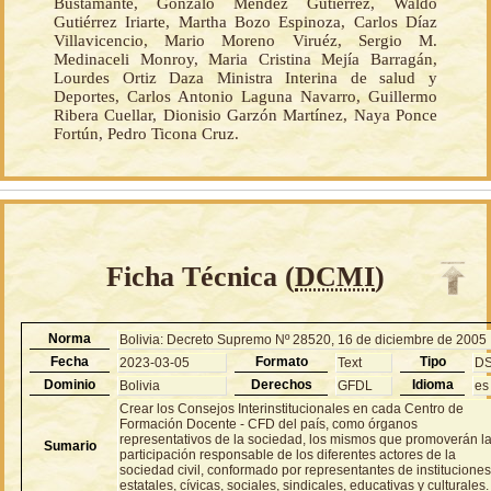
Bustamante, Gonzalo Méndez Gutiérrez, Waldo
Gutiérrez Iriarte, Martha Bozo Espinoza, Carlos Díaz
Villavicencio, Mario Moreno Viruéz, Sergio M.
Medinaceli Monroy, Maria Cristina Mejía Barragán,
Lourdes Ortiz Daza Ministra Interina de salud y
Deportes, Carlos Antonio Laguna Navarro, Guillermo
Ribera Cuellar, Dionisio Garzón Martínez, Naya Ponce
Fortún, Pedro Ticona Cruz.
Ficha Técnica (
DCMI
)
Norma
Bolivia: Decreto Supremo Nº 28520, 16 de diciembre de 2005
Fecha
Formato
Tipo
2023-03-05
Text
D
Dominio
Derechos
Idioma
Bolivia
GFDL
es
Crear los Consejos Interinstitucionales en cada Centro de
Formación Docente - CFD del país, como órganos
representativos de la sociedad, los mismos que promoverán l
Sumario
participación responsable de los diferentes actores de la
sociedad civil, conformado por representantes de institucione
estatales, cívicas, sociales, sindicales, educativas y culturales.