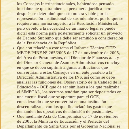
los Consejos Interinstitucionales, habiéndose pensado
inicialmente que tramiten su personería jurídica pero
después se determinó que esto no era viable por la
representación institucional de sus miembros, por lo que se
requiere una norma superior a la Resolución Ministerial,
pero debido a la necesidad de un marco legal se puede
dictar esta norma para posteriormente solicitar un proyecto
de Decreto Supremo que debe ser remitido a consideración
de la Presidencia de la República.
Que con relación a este tema el Informe Técnico CITE:
ME/DF-P/INF Nº 265/2005 de 17 de noviembre de 2005,
del Area de Presupuestos, del Director de Finanzas a. i. y
del Director General de Asuntos Administrativos concluye
en que se deben suprimir algunas atribuciones que
convertirían a estos Consejos en un ente paralelo a la
Dirección Administrativa de los INS, así como se debe
analizar las funciones del Observatorio de la Calidad de la
Educación - OCE que de ser similares a los que realizaba
el SIMECAL, los recursos tendrían que ser depositados en
una cuenta fiscal que se aperture para el OCE,
considerando que se convertirá en una institución
descentralizada con los que financiará los gastos que
demanden los operativos de admisión de postulantes.
Que mediante Acta de Compromiso de 17 de noviembre
de 2005, la Ministra de Educación y el Prefecto del
Departamento de Santa Cruz por el Gobierno Nacional se