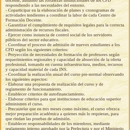
docente, aunando las fortalezas institucionales de los CFD
respondiendo a las necesidades del entorno.
- Coparticipar en la elaboración de planes y cronogramas de
actividades tendientes a coordinar la labor de cada Centro de
Formación Docente.
- Garantizar el cumplimiento de requisitos legales para la correcta
administración de recursos fiscales.
- Ejercer como instancia de control social de los servidores
públicos del sector educativo.
- Coordinar el proceso de admisión de nuevos estudiantes a los
CFD según los siguientes criterios:
- Proyección de necesidades de formación de profesores según
requerimientos regionales y capacidad de absorción de la oferta
profesional, tomando en cuenta infraestructura, medios, recursos
y capacidad material de cada INS.
- Coordinar la realización anual del curso pre-normal observando
los siguientes aspectos:
- Elaborar una propuesta de realización del curso y de
reglamento de funcionamiento.
- Establecer criterios de autofinanciamiento.
- Elaborar criterios para que instituciones de educación superior
administren el curso.
- Precautelar que en tres meses como máximo, el curso ofrezca
mejor preparación académica a quienes más lo requieran, para
que rindan las pruebas de admisión.
- Establecer responsabilidades de los miembros, mediante
reglamento interno aprobado por la Prefectura y por el Ministerio