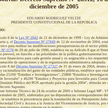
diciembre de 2005
EDUARDO RODRIGUEZ VELTZE
PRESIDENTE CONSTITUCIONAL DE LA REPUBLICA
DO:
ículo 6 de la
Ley Nº 2042
de 21 de diciembre de 1999 - Ley de Adminis
aria y, el
Decreto Supremo Nº 27849
de 12 de noviembre de 2004, esta
cnico para realizar las modificaciones presupuestarias en el sector públi
 Nº 1178
de 20 de julio de 1990, establece en su Artículo 8 que el Sist
o preverá, en función a las prioridades de la política gubernamental los
ursos financieros para cada gestión anual y su asignación a los requerim
ramación de operaciones y de la organización administrativa adoptada.
ículo 8 del
Decreto Supremo Nº 27327
de 31 de enero de 2004, dentro 
 y racionalización del gasto de las entidades públicas, establece que cu
tidas 25200 "Estudios e Investigaciones", 25800 "Estudios e Investigaci
de Inversión" y 46200 "Estudios y Proyectos para Inversión para Const
Dominio Público del PGN aprobado para la gestión 2004", deberán ser
Decreto Supremo.
te Informe Técnico de 24 de octubre de 2005 e Informe Legal MP - V
viembre de 2005, elaborados por las dependencias correspondientes del
a, se establece la procedencia para la tramitación de un Presupuesto Adic
ociedad Civil y Acceso a la Justicia del Viceministerio de Justicia, por
iene ninguna norma vigente en la materia.