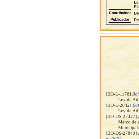
Lo
Ri
Contribuidor
De
Publicador
De
[BO-L-1178]
Bol
Ley de Ad
[BO-L-2042]
Bol
Ley de Adm
[BO-DS-27327]
Marco de a
Municipale
[BO-DS-27849]
de 2004