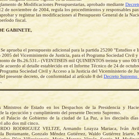
glamento de Modificaciones Presupuestarias, aprobado mediante
Decret
2 de noviembre de 2004, regula los procedimientos y responsables para
 aprobar y registrar las modificaciones al Presupuesto General de la Na
período fiscal.
DE GABINETE,
-
Se aprueba el presupuesto adicional para la partida 25200 "Estudios e 
 2005 del Viceministerio de Justicia, para el Programa Sociedad Civil y
n monto de Bs.26.531.- (VEINTISEIS mil QUINIENTOS treinta y uno 00/
acuerdo al detalle establecido en el Informe Técnico de 24 de octubr
Programa Sociedad Civil y Acceso a la Justicia del Viceministerio de Ju
 del presente decreto, de conformidad al artículo 8 del
Decreto Supremo
.
s Ministros de Estado en los Despachos de la Presidencia y Haci
de la ejecución y cumplimiento del presente Decreto Supremo.
el Palacio de Gobierno de la ciudad de La Paz, a los dieciséis día
l año dos mil cinco.
RDO RODRIGUEZ VELTZE, Armando Loayza Mariaca, Iván Avilés
la Bustamante, Gonzalo Méndez Gutiérrez, Waldo Gutiérrez Iriarte,