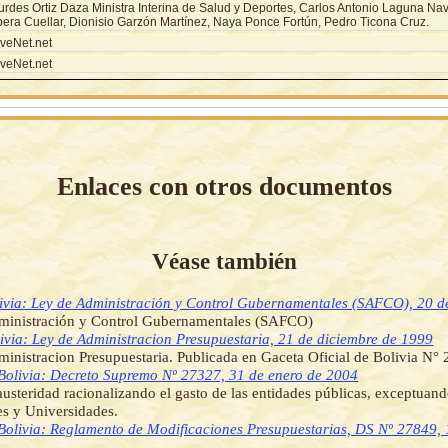
urdes Ortiz Daza Ministra Interina de Salud y Deportes, Carlos Antonio Laguna Nav
bera Cuellar, Dionisio Garzón Martínez, Naya Ponce Fortún, Pedro Ticona Cruz.
veNet.net
veNet.net
Enlaces con otros documentos
Véase también
ivia: Ley de Administración y Control Gubernamentales (SAFCO), 20 de
ministración y Control Gubernamentales (SAFCO)
ivia: Ley de Administracion Presupuestaria, 21 de diciembre de 1999
inistracion Presupuestaria. Publicada en Gaceta Oficial de Bolivia N°
Bolivia: Decreto Supremo Nº 27327, 31 de enero de 2004
usteridad racionalizando el gasto de las entidades públicas, exceptuan
s y Universidades.
Bolivia: Reglamento de Modificaciones Presupuestarias, DS Nº 27849,