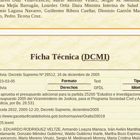
arlos Díaz Villavicencio, Mario Moreno Viruéz, Sergio M. Medinac
ina Mejía Barragán, Lourdes Ortiz Daza Ministra Interina de Salud
nio Laguna Navarro, Guillermo Ribera Cuellar, Dionisio Garzón Ma
n, Pedro Ticona Cruz.
Ficha Técnica (
DCMI
)
livia: Decreto Supremo Nº 28512, 16 de diciembre de 2005
Formato
Tip
23-03-05
Text
Derechos
Idio
ivia
GFDL
 aprueba el presupuesto adicional para la partida 25200 "Estudios e Investigacione
esupuesto 2005 del Viceministerio de Justicia, para el Programa Sociedad Civil y A
ticia, por Bs. 26.531 .
ceta 2832, 2005-12-20, Decreto Supremo, diciembre/2005
tp://www.gacetaoficialdebolivia.gob.bo/normas/verGratis/26018
05.lexml
o. EDUARDO RODRIGUEZ VELTZE, Armando Loayza Mariaca, Iván Avilés Mantilla,
stamante, Gonzalo Méndez Gutiérrez, Waldo Gutiérrez Iriarte, Martha Bozo Espino
llavicencio, Mario Moreno Viruéz, Sergio M. Medinaceli Monroy, Maria Cristina Mejí