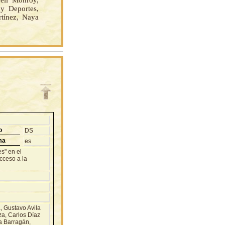
eli Monroy,
 y Deportes,
rtínez, Naya
o
DS
ma
es
s" en el
cceso a la
 Gustavo Avila
za, Carlos Díaz
a Barragán,