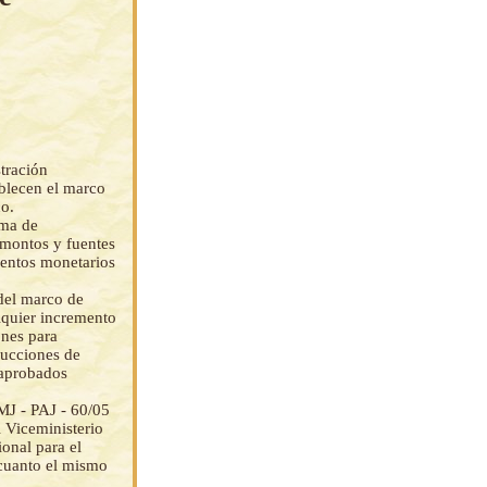
tración
blecen el marco
co.
ema de
 montos y fuentes
ientos monetarios
del marco de
alquier incremento
ones para
rucciones de
 aprobados
MJ - PAJ - 60/05
 Viceministerio
ional para el
 cuanto el mismo