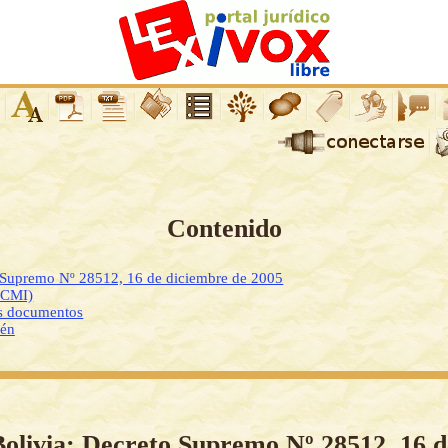
Contenido
o Supremo Nº 28512, 16 de diciembre de 2005
DCMI)
os documentos
ién
Bolivia: Decreto Supremo Nº 28512, 16 d