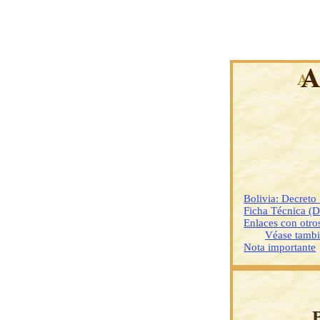
Bolivia: Decret
Ficha Técnica (
Enlaces con otr
Véase tamb
Nota importante