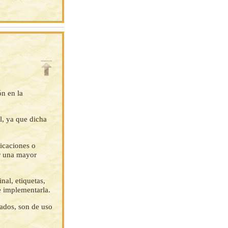
ón en la
l, ya que dicha
ficaciones o
ar una mayor
nal, etiquetas,
e implementarla.
tados, son de uso