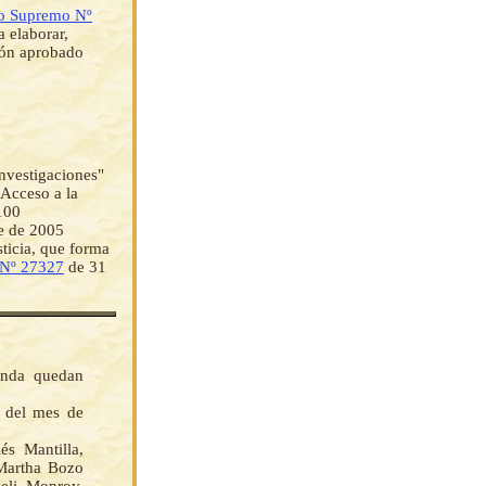
o Supremo Nº
 elaborar,
ción aprobado
Investigaciones"
 Acceso a la
100
e de 2005
sticia, que forma
 Nº 27327
de 31
enda quedan
s del mes de
 Mantilla,
 Martha Bozo