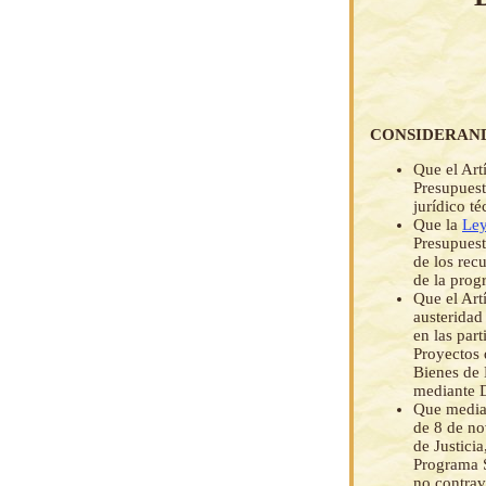
CONSIDERAN
Que el Art
Presupuest
jurídico té
Que la
Ley
Presupuest
de los rec
de la prog
Que el Art
austeridad
en las par
Proyectos 
Bienes de 
mediante 
Que median
de 8 de no
de Justici
Programa S
no contrav