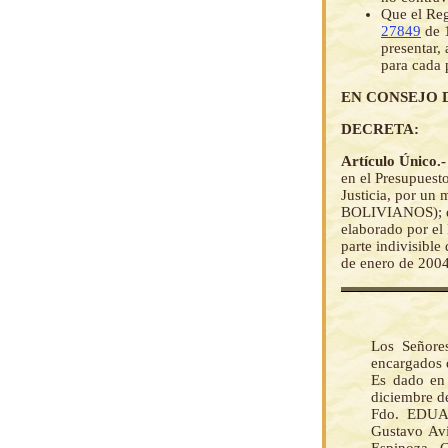
Que el Re
27849
de 1
presentar,
para cada 
EN CONSEJO 
DECRETA:
Artículo Único.
en el Presupuesto
Justicia, por u
BOLIVIANOS); de 
elaborado por el 
parte indivisible
de enero de 2004
Los Señore
encargados 
Es dado en 
diciembre de
Fdo. EDUA
Gustavo Avi