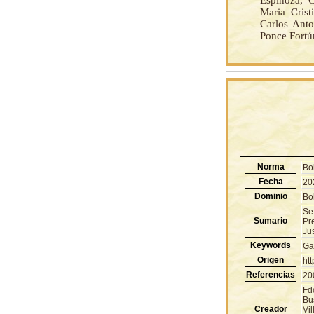
Espinoza, C
Maria Crist
Carlos Anto
Ponce Fortú
Norma
Bo
Fecha
20
Dominio
Bol
Se
Sumario
Pr
Jus
Keywords
Ga
Origen
ht
Referencias
20
Fd
Bu
Creador
Vi