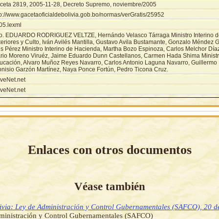
ceta 2819, 2005-11-28, Decreto Supremo, noviembre/2005
tp://www.gacetaoficialdebolivia.gob.bo/normas/verGratis/25952
05.lexml
o. EDUARDO RODRIGUEZ VELTZE, Hernándo Velasco Tárraga Ministro Interino d
eriores y Culto, Iván Avilés Mantilla, Gustavo Avila Bustamante, Gonzalo Méndez G
is Pérez Ministro Interino de Hacienda, Martha Bozo Espinoza, Carlos Melchor Díaz
rio Moreno Viruéz, Jaime Eduardo Dunn Castellanos, Carmen Hada Shima Ministra
ucación, Alvaro Muñoz Reyes Navarro, Carlos Antonio Laguna Navarro, Guillermo 
onisio Garzón Martínez, Naya Ponce Fortún, Pedro Ticona Cruz.
veNet.net
veNet.net
Enlaces con otros documentos
Véase también
ivia: Ley de Administración y Control Gubernamentales (SAFCO), 20 de
ministración y Control Gubernamentales (SAFCO)