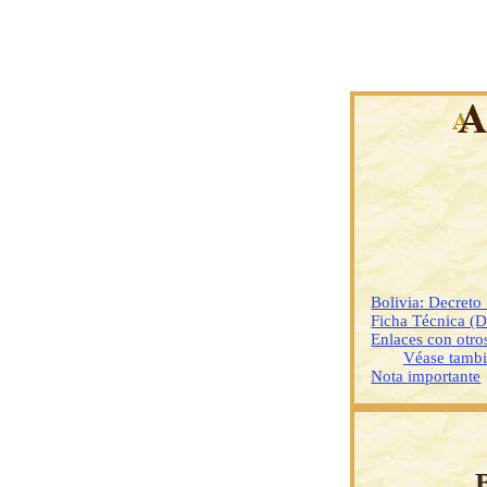
Bolivia: Decret
Ficha Técnica (
Enlaces con otr
Véase tamb
Nota importante