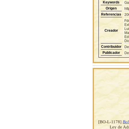
Keywords
Ga
Origen
ht
Referencias
20
Fd
Ext
Lu
Creador
Ma
Ed
Di
Contribuidor
De
Publicador
De
[BO-L-1178]
Bol
Ley de Ad