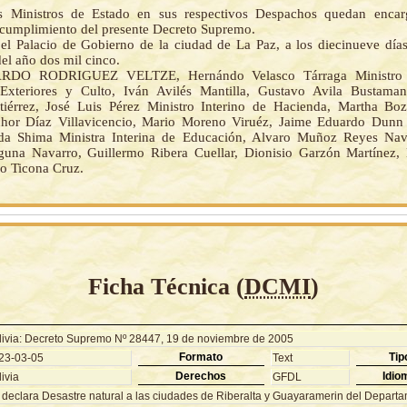
s Ministros de Estado en sus respectivos Despachos quedan encar
 cumplimiento del presente Decreto Supremo.
el Palacio de Gobierno de la ciudad de La Paz, a los diecinueve día
el año dos mil cinco.
RDO RODRIGUEZ VELTZE, Hernándo Velasco Tárraga Ministro I
Exteriores y Culto, Iván Avilés Mantilla, Gustavo Avila Bustaman
érrez, José Luis Pérez Ministro Interino de Hacienda, Martha Boz
hor Díaz Villavicencio, Mario Moreno Viruéz, Jaime Eduardo Dunn 
a Shima Ministra Interina de Educación, Alvaro Muñoz Reyes Nava
una Navarro, Guillermo Ribera Cuellar, Dionisio Garzón Martínez,
ro Ticona Cruz.
Ficha Técnica (
DCMI
)
livia: Decreto Supremo Nº 28447, 19 de noviembre de 2005
Formato
Tip
23-03-05
Text
Derechos
Idio
ivia
GFDL
 declara Desastre natural a las ciudades de Riberalta y Guayaramerin del Departa