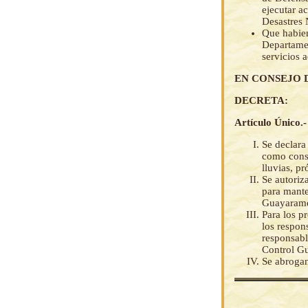
ejecutar a
Desastres 
Que habie
Departamen
servicios 
EN CONSEJO 
DECRETA:
Artículo Único.-
Se declara
como conse
lluvias, p
Se autoriz
para mante
Guayarame
Para los p
los respon
responsabl
Control G
Se abrogan