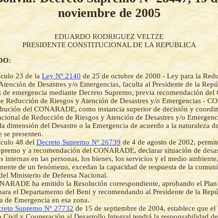
noviembre de 2005
EDUARDO RODRIGUEZ VELTZE
PRESIDENTE CONSTITUCIONAL DE LA REPUBLICA
DO:
ículo 23 de la
Ley Nº 2140
de 25 de octubre de 2000 - Ley para la Red
Atención de Desastres y/o Emergencias, faculta al Presidente de la Repú
es de emergencia mediante Decreto Supremo, previa recomendación del
de Reducción de Riesgos y Atención de Desastres y/o Emergencias -
ibución del CONARADE, como instancia superior de decisión y coordin
acional de Reducción de Riesgos y Atención de Desastres y/o Emergen
 la dimensión del Desastre o la Emergencia de acuerdo a la naturaleza d
e se presenten.
ículo 48 del
Decreto Supremo Nº 26739
de 4 de agosto de 2002, permit
upremo y a recomendación del CONARADE, declarar situación de desast
s internas en las personas, los bienes, los servicios y el medio ambiente
inente de un fenómeno, excedan la capacidad de respuesta de la comuni
del Ministerio de Defensa Nacional.
NARADE ha emitido la Resolución correspondiente, aprobando el Plan
para el Departamento del Beni y recomendando al Presidente de la Repúb
ia de Emergencia en esa zona.
reto Supremo Nº 27732
de 15 de septiembre de 2004, establece que el 
 Civil y Cooperación al Desarrollo Integral tendrá la responsabilidad de