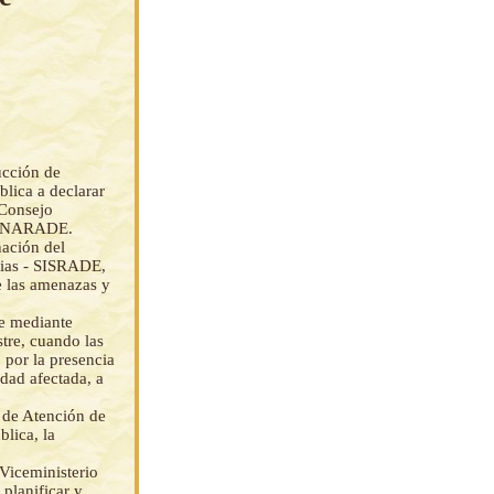
ucción de
blica a declarar
 Consejo
 CONARADE.
ación del
cias - SISRADE,
e las amenazas y
e mediante
re, cuando las
, por la presencia
dad afectada, a
 de Atención de
lica, la
Viceministerio
 planificar y