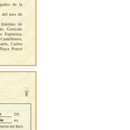
gados de la
s del mes de
nterino de
te, Gonzalo
o Espinoza,
Castellanos,
rro, Carlos
 Naya Ponce
o
DS
ma
es
mento del Beni.