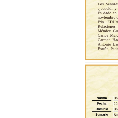
Los Señore
ejecución y
Es dado en 
noviembre d
Fdo. EDUA
Relaciones 
Méndez Guti
Carlos Melc
Carmen Had
Antonio Lag
Fortún, Ped
Norma
Bo
Fecha
20
Dominio
Bol
Sumario
Se