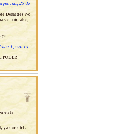
ergencias, 25 de
 de Desastres y/o
azas naturales,
 y/o
Poder Ejecutivo
L PODER
ón en la
l, ya que dicha