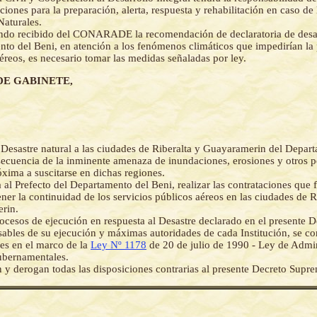
cciones para la preparación, alerta, respuesta y rehabilitación en caso d
Naturales.
ndo recibido del CONARADE la recomendación de declaratoria de desas
to del Beni, en atención a los fenómenos climáticos que impedirían la 
aéreos, es necesario tomar las medidas señaladas por ley.
DE GABINETE,
 Desastre natural a las ciudades de Riberalta y Guayaramerin del Depar
cuencia de la inminente amenaza de inundaciones, erosiones y otros p
róxima a suscitarse en dichas regiones.
a al Prefecto del Departamento del Beni, realizar las contrataciones que 
ner la continuidad de los servicios públicos aéreos en las ciudades de R
rin.
rocesos de ejecución en respuesta al Desastre declarado en el presente 
sables de su ejecución y máximas autoridades de cada Institución, se co
es en el marco de la
Ley Nº 1178
de 20 de julio de 1990 - Ley de Admin
ubernamentales.
 y derogan todas las disposiciones contrarias al presente Decreto Supr