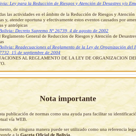
ivia: Ley para la Reducción de Riesgos y Atención de Desastres y/o Em
das las actividades en el ámbito de la Reducción de Riesgos y Atención
s y, atender oportuna y efectivamente estos eventos causados por amen
as y antrópicas
Bolivia: Decreto Supremo Nº 26739, 4 de agosto de 2002
l Reglamento General de Reduccion de Riesgos y Atención de Desastres
as
Bolivia: Readecuaciones al Reglamento de la Ley de Organización del 
7732, 15 de septiembre de 2004
ACIONES AL REGLAMENTO DE LA LEY DE ORGANIZACION DE
VO.
Nota importante
sta publicación de normas como una ayuda para facilitar su identificaci
tual vía WEB.
mento, de ninguna manera puede ser utilizado como una referencia lega
sponde a la
Gaceta Oficial de Bolivia
.