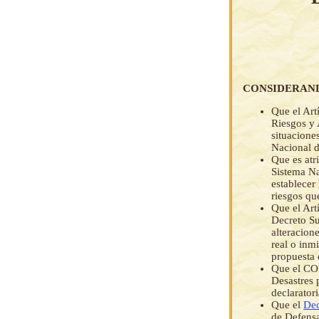
CONSIDERAN
Que el Art
Riesgos y 
situacion
Nacional 
Que es atr
Sistema N
establecer
riesgos qu
Que el Art
Decreto S
alteracione
real o inm
propuesta 
Que el CO
Desastres 
declarator
Que el
Dec
de Defensa