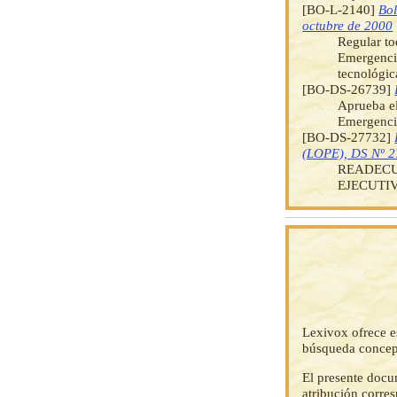
[BO-L-2140]
Bol
octubre de 2000
Regular to
Emergencia
tecnológic
[BO-DS-26739]
Aprueba e
Emergenci
[BO-DS-27732]
(LOPE), DS Nº 2
READECU
EJECUTI
Lexivox ofrece e
búsqueda concep
El presente docu
atribución corre