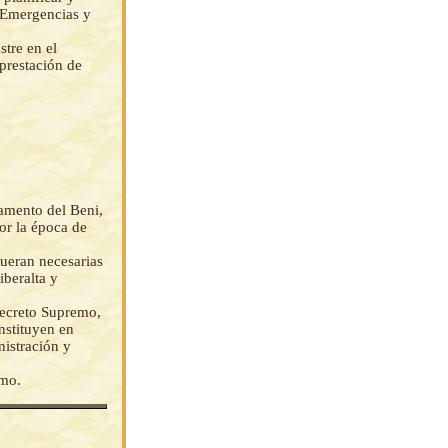
e Emergencias y
tre en el
prestación de
tamento del Beni,
or la época de
fueran necesarias
iberalta y
Decreto Supremo,
nstituyen en
istración y
emo.