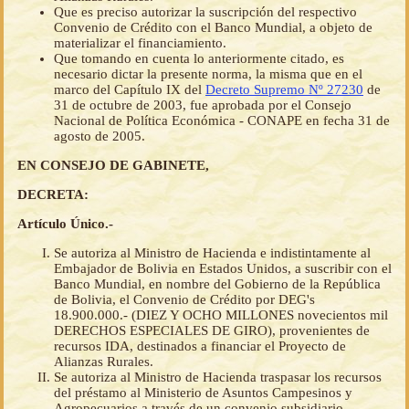
Que es preciso autorizar la suscripción del respectivo
Convenio de Crédito con el Banco Mundial, a objeto de
materializar el financiamiento.
Que tomando en cuenta lo anteriormente citado, es
necesario dictar la presente norma, la misma que en el
marco del Capítulo IX del
Decreto Supremo Nº 27230
de
31 de octubre de 2003, fue aprobada por el Consejo
Nacional de Política Económica - CONAPE en fecha 31 de
agosto de 2005.
EN CONSEJO DE GABINETE,
DECRETA:
Artículo Único.-
Se autoriza al Ministro de Hacienda e indistintamente al
Embajador de Bolivia en Estados Unidos, a suscribir con el
Banco Mundial, en nombre del Gobierno de la República
de Bolivia, el Convenio de Crédito por DEG's
18.900.000.- (DIEZ Y OCHO MILLONES novecientos mil
DERECHOS ESPECIALES DE GIRO), provenientes de
recursos IDA, destinados a financiar el Proyecto de
Alianzas Rurales.
Se autoriza al Ministro de Hacienda traspasar los recursos
del préstamo al Ministerio de Asuntos Campesinos y
Agropecuarios a través de un convenio subsidiario.