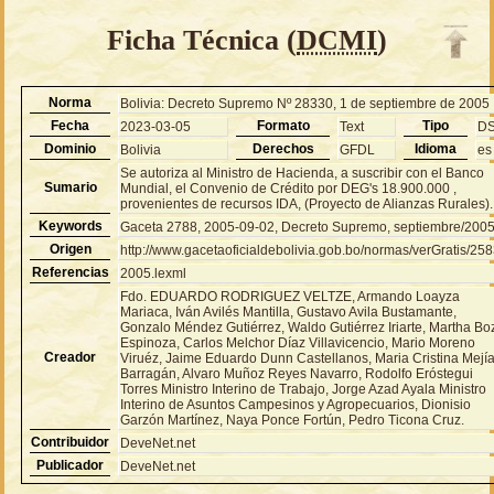
Ficha Técnica (
DCMI
)
Norma
Bolivia: Decreto Supremo Nº 28330, 1 de septiembre de 2005
Fecha
Formato
Tipo
2023-03-05
Text
D
Dominio
Derechos
Idioma
Bolivia
GFDL
es
Se autoriza al Ministro de Hacienda, a suscribir con el Banco
Sumario
Mundial, el Convenio de Crédito por DEG's 18.900.000 ,
provenientes de recursos IDA, (Proyecto de Alianzas Rurales).
Keywords
Gaceta 2788, 2005-09-02, Decreto Supremo, septiembre/200
Origen
http://www.gacetaoficialdebolivia.gob.bo/normas/verGratis/25
Referencias
2005.lexml
Fdo. EDUARDO RODRIGUEZ VELTZE, Armando Loayza
Mariaca, Iván Avilés Mantilla, Gustavo Avila Bustamante,
Gonzalo Méndez Gutiérrez, Waldo Gutiérrez Iriarte, Martha Bo
Espinoza, Carlos Melchor Díaz Villavicencio, Mario Moreno
Creador
Viruéz, Jaime Eduardo Dunn Castellanos, Maria Cristina Mejí
Barragán, Alvaro Muñoz Reyes Navarro, Rodolfo Eróstegui
Torres Ministro Interino de Trabajo, Jorge Azad Ayala Ministro
Interino de Asuntos Campesinos y Agropecuarios, Dionisio
Garzón Martínez, Naya Ponce Fortún, Pedro Ticona Cruz.
Contribuidor
DeveNet.net
Publicador
DeveNet.net