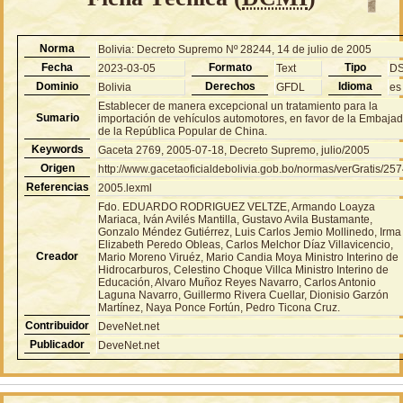
Norma
Bolivia: Decreto Supremo Nº 28244, 14 de julio de 2005
Fecha
Formato
Tipo
2023-03-05
Text
D
Dominio
Derechos
Idioma
Bolivia
GFDL
es
Establecer de manera excepcional un tratamiento para la
Sumario
importación de vehículos automotores, en favor de la Embaja
de la República Popular de China.
Keywords
Gaceta 2769, 2005-07-18, Decreto Supremo, julio/2005
Origen
http://www.gacetaoficialdebolivia.gob.bo/normas/verGratis/25
Referencias
2005.lexml
Fdo. EDUARDO RODRIGUEZ VELTZE, Armando Loayza
Mariaca, Iván Avilés Mantilla, Gustavo Avila Bustamante,
Gonzalo Méndez Gutiérrez, Luis Carlos Jemio Mollinedo, Irma
Elizabeth Peredo Obleas, Carlos Melchor Díaz Villavicencio,
Creador
Mario Moreno Viruéz, Mario Candia Moya Ministro Interino de
Hidrocarburos, Celestino Choque Villca Ministro Interino de
Educación, Alvaro Muñoz Reyes Navarro, Carlos Antonio
Laguna Navarro, Guillermo Rivera Cuellar, Dionisio Garzón
Martínez, Naya Ponce Fortún, Pedro Ticona Cruz.
Contribuidor
DeveNet.net
Publicador
DeveNet.net