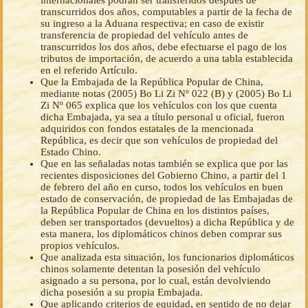
internacionales podrán ser transferidos después de
transcurridos dos años, computables a partir de la fecha de
su ingreso a la Aduana respectiva; en caso de existir
transferencia de propiedad del vehículo antes de
transcurridos los dos años, debe efectuarse el pago de los
tributos de importación, de acuerdo a una tabla establecida
en el referido Artículo.
Que la Embajada de la República Popular de China,
mediante notas (2005) Bo Li Zi Nº 022 (B) y (2005) Bo Li
Zi Nº 065 explica que los vehículos con los que cuenta
dicha Embajada, ya sea a título personal u oficial, fueron
adquiridos con fondos estatales de la mencionada
República, es decir que son vehículos de propiedad del
Estado Chino.
Que en las señaladas notas también se explica que por las
recientes disposiciones del Gobierno Chino, a partir del 1
de febrero del año en curso, todos los vehículos en buen
estado de conservación, de propiedad de las Embajadas de
la República Popular de China en los distintos países,
deben ser transportados (devueltos) a dicha República y de
esta manera, los diplomáticos chinos deben comprar sus
propios vehículos.
Que analizada esta situación, los funcionarios diplomáticos
chinos solamente detentan la posesión del vehículo
asignado a su persona, por lo cual, están devolviendo
dicha posesión a su propia Embajada.
Que aplicando criterios de equidad, en sentido de no dejar