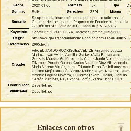
Fecha
Formato
Tipo
2023-03-05
Text
D
Dominio
Derechos
Idioma
Bolivia
GFDL
es
Se aprueba la inscripción de un presupuesto adicional de
Sumario
Contraparte Local para el Programa de Fortalecimiento de la
Gestión del Ministerio de la Presidencia BI ATN/S 782
Keywords
Gaceta 2759, 2005-06-24, Decreto Supremo, junio/2005
Origen
http://www.gacetaoficialdebolivia.gob.bo/normas/verGratis/25
Referencias
2005.lexml
Fdo. EDUARDO RODRIGUEZ VELTZE, Armando Loayza
Mariaca, Iván Avilés Mantilla, Gustavo Avila Bustamante,
Gonzalo Méndez Gutiérrez, Luis Carlos Jemio Mollinedo, Irma
Elizabeth Peredo Obleas, Carlos Melchor Díaz Villavicencio,
Creador
Mario Moreno Viruéz, Jaime Eduardo Dunn Castellanos, Mari
Cristina Mejía Barragán, Alvaro Muñoz Reyes Navarro, Carlos
Antonio Laguna Navarro, Guillermo Rivera Cuellar, Dionisio
Garzón Martínez, Naya Ponce Fortún, Pedro Ticona Cruz.
Contribuidor
DeveNet.net
Publicador
DeveNet.net
Enlaces con otros