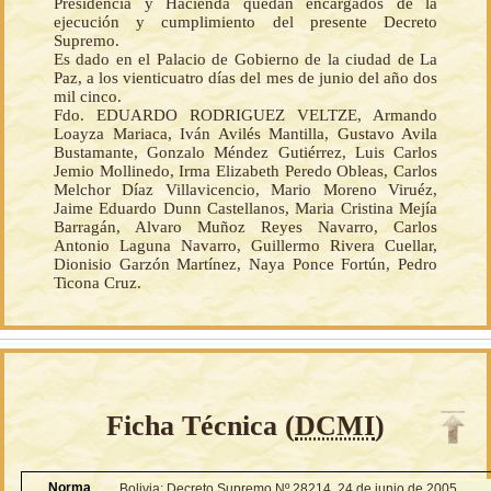
Presidencia y Hacienda quedan encargados de la
ejecución y cumplimiento del presente Decreto
Supremo.
Es dado en el Palacio de Gobierno de la ciudad de La
Paz, a los vienticuatro días del mes de junio del año dos
mil cinco.
Fdo. EDUARDO RODRIGUEZ VELTZE, Armando
Loayza Mariaca, Iván Avilés Mantilla, Gustavo Avila
Bustamante, Gonzalo Méndez Gutiérrez, Luis Carlos
Jemio Mollinedo, Irma Elizabeth Peredo Obleas, Carlos
Melchor Díaz Villavicencio, Mario Moreno Viruéz,
Jaime Eduardo Dunn Castellanos, Maria Cristina Mejía
Barragán, Alvaro Muñoz Reyes Navarro, Carlos
Antonio Laguna Navarro, Guillermo Rivera Cuellar,
Dionisio Garzón Martínez, Naya Ponce Fortún, Pedro
Ticona Cruz.
Ficha Técnica (
DCMI
)
Norma
Bolivia: Decreto Supremo Nº 28214, 24 de junio de 2005