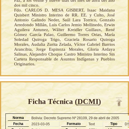
Paz, a los veinte y nueve días del mes de abril del año
dos mil cinco.
Fdo. CARLOS D. MESA GISBERT, Isaac Maidana
Quisbert Ministro Interino de RR. EE. y Culto, José
Antonio Galindo Neder, Saúl Lara Torrico, Gonzalo
Arredondo Millán, Luis Carlos Jemio Mollinedo, Erwin
Aguilera Antunez, Wálter Kreidler Guillaux, René
Gómez García Palao, Guillermo Torres Orias, María
Soledad Quiroga Trigo, Graciela Rosario Quiroga
Morales, Audalia Zurita Zelada, Víctor Gabriel Barrios
Arancibia, Jorge Espinoza Morales, Gloria Ardaya
Salinas, Alejandro Choque Castro Ministro Interino Sin
Cartera Responsable de Asuntos Indígenas y Pueblos
Originarios.
Ficha Técnica (
DCMI
)
Norma
Bolivia: Decreto Supremo Nº 28109, 29 de abril de 2005
Fecha
Formato
Tipo
2023-03-05
Text
D