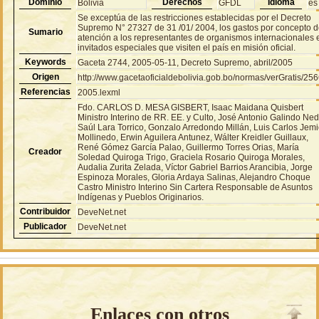
Dominio
Derechos
Idioma
Bolivia
GFDL
es
Se exceptúa de las restricciones establecidas por el Decreto
Supremo N° 27327 de 31 /01/ 2004, los gastos por concepto 
Sumario
atención a los representantes de organismos internacionales 
invitados especiales que visiten el país en misión oficial.
Keywords
Gaceta 2744, 2005-05-11, Decreto Supremo, abril/2005
Origen
http://www.gacetaoficialdebolivia.gob.bo/normas/verGratis/25
Referencias
2005.lexml
Fdo. CARLOS D. MESA GISBERT, Isaac Maidana Quisbert
Ministro Interino de RR. EE. y Culto, José Antonio Galindo Ned
Saúl Lara Torrico, Gonzalo Arredondo Millán, Luis Carlos Jem
Mollinedo, Erwin Aguilera Antunez, Wálter Kreidler Guillaux,
René Gómez García Palao, Guillermo Torres Orias, María
Creador
Soledad Quiroga Trigo, Graciela Rosario Quiroga Morales,
Audalia Zurita Zelada, Víctor Gabriel Barrios Arancibia, Jorge
Espinoza Morales, Gloria Ardaya Salinas, Alejandro Choque
Castro Ministro Interino Sin Cartera Responsable de Asuntos
Indígenas y Pueblos Originarios.
Contribuidor
DeveNet.net
Publicador
DeveNet.net
Enlaces con otros