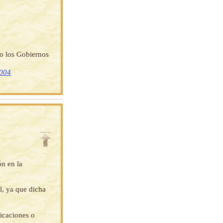
do los Gobiernos
2004
ón en la
l, ya que dicha
ficaciones o