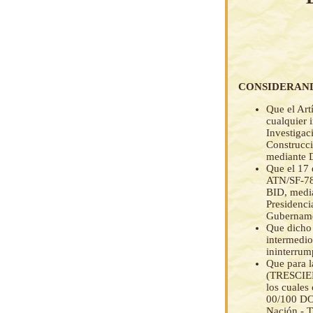
CONSIDERAN
Que el Art
cualquier 
Investigac
Construcci
mediante 
Que el 17
ATN/SF-782
BID, media
Presidenci
Gubernamen
Que dicho 
intermedio
ininterrum
Que para 
(TRESCIE
los cuale
00/100 DO
Nación - 