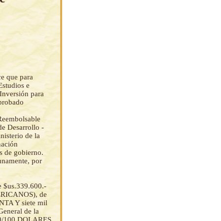
ce que para
Estudios e
Inversión para
aprobado
 Reembolsable
e Desarrollo -
nisterio de la
nación
s de gobierno.
tunamente, por
 $us.339.600.-
RICANOS), de
TA Y siete mil
eneral de la
 00/100 DOLARES