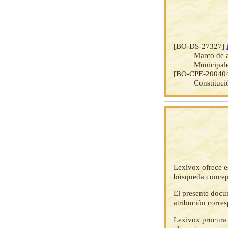
[BO-DS-27327]
Marco de a
Municipale
[BO-CPE-20040
Constituci
Lexivox ofrece e
búsqueda concep
El presente docu
atribución corre
Lexivox procura 