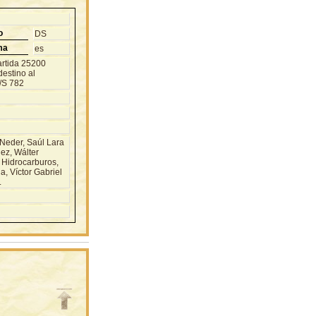
o
DS
ma
es
artida 25200
destino al
N/S 782
Neder, Saúl Lara
ez, Wálter
 Hidrocarburos,
, Víctor Gabriel
.