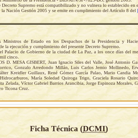
l Ministerio de la Presidencia - BID/ATN/SF-7823-BO, gestión 2005.
e Decreto Supremo está compatibilizado y no vulnera lo establecido en 
 la Nación Gestión 2005 y se emite en cumplimiento del Artículo 8 del
s Ministros de Estado en los Despachos de la Presidencia y Haci
de la ejecución y cumplimiento del presente Decreto Supremo.
el Palacio de Gobierno de la ciudad de La Paz, a los once días del me
mil cinco.
 D. MESA GISBERT, Juan Ignacio Siles del Valle, José Antonio Gal
orrico, Gonzalo Arredondo Millán, Luis Carlos Jemio Mollinedo, Er
lter Kreidler Guillaux, René Gómez García Palao, Mario Candia Mo
 Hidrocarburos, María Soledad Quiroga Trigo, Graciela Rosario Quir
ta Zelada, Víctor Gabriel Barrios Arancibia, Jorge Espinoza Morales, 
ro Ticona Cruz.
Ficha Técnica (
DCMI
)