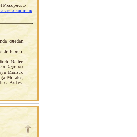
el Presupuesto
Decreto Supremo
enda quedan
s de febrero
indo Neder,
win Aguilera
ya Ministro
oga Morales,
Gloria Ardaya