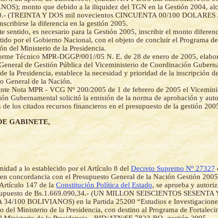
S); monto que debido a la iliquidez del TGN en la Gestión 2004, alc
50.- (TREINTA Y DOS mil novecientos CINCUENTA 00/100 DOLARE
nscribirse la diferencia en la gestión 2005.
te sentido, es necesario para la Gestión 2005, inscribir el monto diferenc
do por el Gobierno Nacional, con el objeto de concluir el Programa de
ón del Ministerio de la Presidencia.
forme Técnico MPR-DGGP/001//05 N. E. de 28 de enero de 2005, elabor
General de Gestión Pública del Viceministerio de Coordinación Gubern
de la Presidencia, establece la necesidad y prioridad de la inscripción d
o General de la Nación.
nte Nota MPR - VCG Nº 200/2005 de 1 de febrero de 2005 el Vicemini
ón Gubernamental solicitó la emisión de la norma de aprobación y auto
n de los citados recursos financieros en el presupuesto de la gestión 200
DE GABINETE,
idad a lo establecido por el Artículo 8 del
Decreto Supremo Nº 27327
en concordancia con el Presupuesto General de la Nación Gestión 2005,
Artículo 147 de la
Constitución Política del Estado
, se aprueba y autoriz
supuesto de Bs.1.669.090,34.- (UN MILLON SEISCIENTOS SESENTA
4/100 BOLIVIANOS) en la Partida 25200 “Estudios e Investigaciones
o del Ministerio de la Presidencia, con destino al Programa de Fortaleci