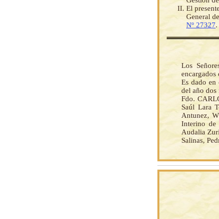
Gestión de
El present
General de
Nº 27327
.
Los Señore
encargados 
Es dado en 
del año dos 
Fdo. CARLOS
Saúl Lara T
Antunez, Wá
Interino de
Audalia Zuri
Salinas, Ped