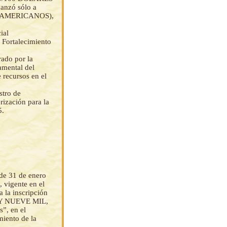
anzó sólo a
S AMERICANOS),
ial
 Fortalecimiento
ado por la
amental del
e recursos en el
stro de
rización para la
5.
de 31 de enero
 vigente en el
a la inscripción
 Y NUEVE MIL,
”, en el
miento de la