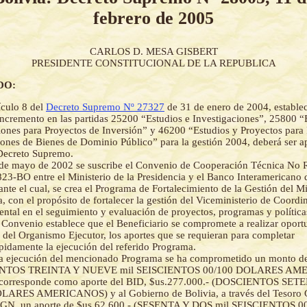
febrero de 2005
CARLOS D. MESA GISBERT
PRESIDENTE CONSTITUCIONAL DE LA REPUBLICA
DO:
ículo 8 del
Decreto Supremo Nº 27327
de 31 de enero de 2004, estable
incremento en las partidas 25200 “Estudios e Investigaciones”, 25800 “
iones para Proyectos de Inversión” y 46200 “Estudios y Proyectos para 
ones de Bienes de Dominio Público” para la gestión 2004, deberá ser 
Decreto Supremo.
 de mayo de 2002 se suscribe el Convenio de Cooperación Técnica No
3-BO entre el Ministerio de la Presidencia y el Banco Interamericano d
nte el cual, se crea el Programa de Fortalecimiento de la Gestión del Mi
a, con el propósito de fortalecer la gestión del Viceministerio de Coordi
tal en el seguimiento y evaluación de proyectos, programas y política
Convenio establece que el Beneficiario se compromete a realizar opor
 del Organismo Ejecutor, los aportes que se requieran para completar
pidamente la ejecución del referido Programa.
la ejecución del mencionado Programa se ha comprometido un monto de
NTOS TREINTA Y NUEVE mil SEISCIENTOS 00/100 DOLARES AME
s corresponde como aporte del BID, $us.277.000.- (DOSCIENTOS SETEN
LARES AMERICANOS) y al Gobierno de Bolivia, a través del Tesoro G
TGN, un aporte de $us.62.600.- (SESENTA Y DOS mil SEISCIENTOS