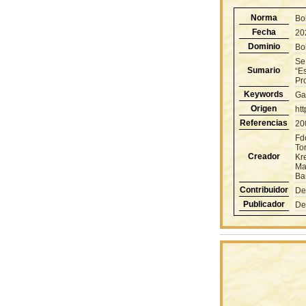
Norma
Bo
Fecha
20
Dominio
Bol
Se
Sumario
“Es
Pr
Keywords
Ga
Origen
ht
Referencias
20
Fd
To
Creador
Kr
Ma
Ba
Contribuidor
De
Publicador
De