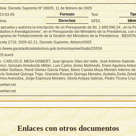
livia: Decreto Supremo Nº 28005, 11 de febrero de 2005
Formato
Tip
23-03-05
Text
Derechos
Idio
ivia
GFDL
 aprueba y autoriza la inscripción de un Presupuesto de Bs. 1.669.090,34 , en la P
tudios e Investigaciones”, en el Presupuesto del Ministerio de la Presidencia, con 
ograma de Fortalecimiento de la Gestión del Ministerio de la Presidencia - BID/AT
ceta 2719, 2005-02-21, Decreto Supremo, febrero/2005
tp://www.gacetaoficialdebolivia.gob.bo/normas/verGratis/25559
05.lexml
o. CARLOS D. MESA GISBERT, Juan Ignacio Siles del Valle, José Antonio Galindo 
rrico, Gonzalo Arredondo Millán, Luis Carlos Jemio Mollinedo, Erwin Aguilera Antun
eidler Guillaux, René Gómez García Palao, Mario Candia Moya Ministro Interino de
ría Soledad Quiroga Trigo, Graciela Rosario Quiroga Morales, Audalia Zurita Zelada
rrios Arancibia, Jorge Espinoza Morales, Gloria Ardaya Salinas, Pedro Ticona Cruz
veNet.net
veNet.net
Enlaces con otros documentos