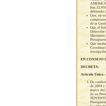
AMERICANO
$us.32.8
debiendo i
Que, en es
comprometi
de la Gesti
Que el In
Dirección 
Ministerio 
Presupuest
Que media
Coordinaci
inscripció
EN CONSEJO 
DECRETA:
Artículo Único.-
De conform
de 2004 y 
marco del 
de un Pre
NOVENTA 3
Presupuest