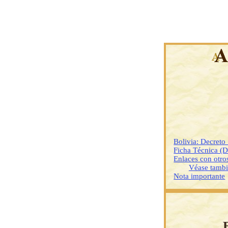
Bolivia: Decreto
Ficha Técnica (
Enlaces con otr
Véase tamb
Nota importante