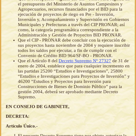
el presupuesto del Ministerio de Asuntos Campesinos y
Agropecuarios, recursos financiados por el BID para la
ejecución de proyectos de riego en Pre - Inversión,
Inversión y, Acompañamiento y Supervisión en Gobiernos
Municipales y Prefecturas a través del CIP PRONAR; así
como, la categoría programática correspondiente a la
Administración y Gestión de Proyectos BID PRONAR.
Que el CIP - PRONAR debe concluir con la ejecución de
sus proyectos hasta noviembre de 2004 y requiere inscribir
todos los saldos por ejecutar, a fin de cumplir con el
Convenio de Crédito BID 964/SF-BO - PRONAR.
Que el Artículo 8 del
Decreto Supremo Nº 27327
de 31 de
enero de 2004, establece que para cualquier incremento en
las partidas 25200 “Estudios e Investigaciones”, 25800
“Estudios e Investigaciones para Proyectos de Inversión” y
46200 “Estudios y Proyectos para Inversión para
Construcciones de Bienes de Dominio Público” para la
gestión 2004, deberá ser aprobado mediante Decreto
Supremo.
EN CONSEJO DE GABINETE,
DECRETA:
Artículo Único.-
El presente Decreto Supremo tiene por objeto autorizar la