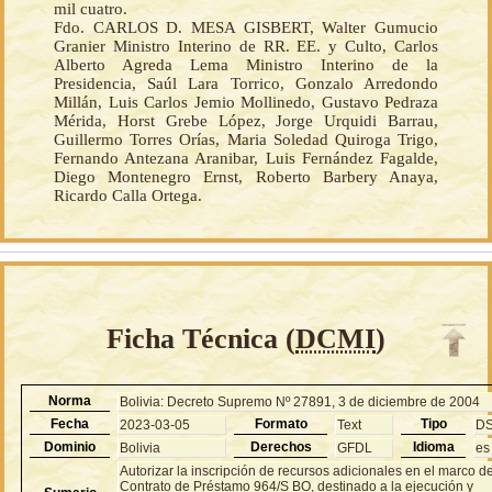
mil cuatro.
Fdo. CARLOS D. MESA GISBERT, Walter Gumucio
Granier Ministro Interino de RR. EE. y Culto, Carlos
Alberto Agreda Lema Ministro Interino de la
Presidencia, Saúl Lara Torrico, Gonzalo Arredondo
Millán, Luis Carlos Jemio Mollinedo, Gustavo Pedraza
Mérida, Horst Grebe López, Jorge Urquidi Barrau,
Guillermo Torres Orías, Maria Soledad Quiroga Trigo,
Fernando Antezana Aranibar, Luis Fernández Fagalde,
Diego Montenegro Ernst, Roberto Barbery Anaya,
Ricardo Calla Ortega.
Ficha Técnica (
DCMI
)
Norma
Bolivia: Decreto Supremo Nº 27891, 3 de diciembre de 2004
Fecha
Formato
Tipo
2023-03-05
Text
D
Dominio
Derechos
Idioma
Bolivia
GFDL
es
Autorizar la inscripción de recursos adicionales en el marco de
Contrato de Préstamo 964/S BO, destinado a la ejecución y