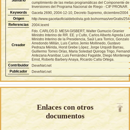
Sumario
cumplimiento de las metas programáticas del Componente de
Inversiones del Programa Nacional de Riego - CIP PRONAR.
Keywords
Gaceta 2690, 2004-12-10, Decreto Supremo, diciembre/2004
Origen
http://www.gacetaoficialdebolivia.gob.bo/normas/verGratis/25
Referencias
2004.lexml
Fdo. CARLOS D. MESA GISBERT, Walter Gumucio Granier
Ministro Interino de RR. EE. y Culto, Carlos Alberto Agreda L
Ministro Interino de la Presidencia, Saúl Lara Torrico, Gonzalo
Arredondo Millán, Luis Carlos Jemio Mollinedo, Gustavo
Creador
Pedraza Mérida, Horst Grebe López, Jorge Urquidi Barrau,
Guillermo Torres Orías, Maria Soledad Quiroga Trigo, Fernan
Antezana Aranibar, Luis Fernández Fagalde, Diego Monteneg
Ernst, Roberto Barbery Anaya, Ricardo Calla Ortega.
Contribuidor
DeveNet.net
Publicador
DeveNet.net
Enlaces con otros
documentos