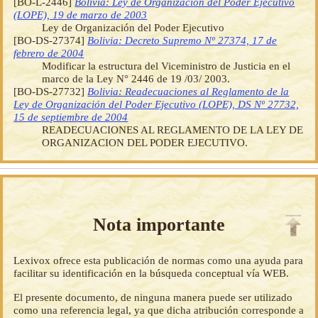
[BO-L-2446]
Bolivia: Ley de Organización del Poder Ejecutivo
(LOPE), 19 de marzo de 2003
Ley de Organización del Poder Ejecutivo
[BO-DS-27374]
Bolivia: Decreto Supremo Nº 27374, 17 de
febrero de 2004
Modificar la estructura del Viceministro de Justicia en el
marco de la Ley N° 2446 de 19 /03/ 2003.
[BO-DS-27732]
Bolivia: Readecuaciones al Reglamento de la
Ley de Organización del Poder Ejecutivo (LOPE), DS Nº 27732,
15 de septiembre de 2004
READECUACIONES AL REGLAMENTO DE LA LEY DE
ORGANIZACION DEL PODER EJECUTIVO.
Nota importante
Lexivox ofrece esta publicación de normas como una ayuda para
facilitar su identificación en la búsqueda conceptual vía WEB.
El presente documento, de ninguna manera puede ser utilizado
como una referencia legal, ya que dicha atribución corresponde a