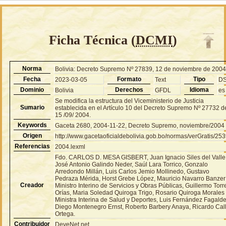
Ficha Técnica (
DCMI
)
Norma
Bolivia: Decreto Supremo Nº 27839, 12 de noviembre de 200
Fecha
Formato
Tipo
2023-03-05
Text
D
Dominio
Derechos
Idioma
Bolivia
GFDL
es
Se modifica la estructura del Viceministerio de Justicia
Sumario
establecida en el Artículo 10 del Decreto Supremo Nº 27732 d
15 /09/ 2004.
Keywords
Gaceta 2680, 2004-11-22, Decreto Supremo, noviembre/2004
Origen
http://www.gacetaoficialdebolivia.gob.bo/normas/verGratis/25
Referencias
2004.lexml
Fdo. CARLOS D. MESA GISBERT, Juan Ignacio Siles del Valle
José Antonio Galindo Neder, Saúl Lara Torrico, Gonzalo
Arredondo Millán, Luis Carlos Jemio Mollinedo, Gustavo
Pedraza Mérida, Horst Grebe López, Mauricio Navarro Banzer
Creador
Ministro Interino de Servicios y Obras Públicas, Guillermo Torr
Orías, Maria Soledad Quiroga Trigo, Rosario Quiroga Morales
Ministra Interina de Salud y Deportes, Luis Fernández Fagalde
Diego Montenegro Ernst, Roberto Barbery Anaya, Ricardo Cal
Ortega.
Contribuidor
DeveNet.net