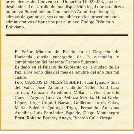
provenientes del Convenio de Donación TF 028328, para ser
destinados al desarrollo de una disposición legal que establezca
un nuevo Procedimiento Contencioso Administrativo que,
además de garantista, sea compatible con los procedimientos
administrativos dispuestos por el nuevo Código Tributario
Boliviano.
El Señor Ministro de Estado en el Despacho de
Hacienda queda encargado de la ejecución y
cumplimiento del presente Decreto Supremo.
Es dado en el Palacio de Gobierno de la ciudad de La
Paz, a los ocho días del mes de octubre del año dos mil
cuatro.
Fdo. CARLOS D. MESA GISBERT, Juan Ignacio Siles
del Valle, José Antonio Galindo Neder, Saul Lara
Torrico, Gonzalo Arredondo Millán, Javier Gonzalo
Cuevas Argote, Gustavo Pedraza Mérida, Horst Grebe
López, Jorge Urquidi Barrau, Guillermo Torres Orías,
Maria Soledad Quiroga Trigo, Fernando Antezana
Aranibar, Luis Fernández Fagalde, Diego Montenegro
Ernst, Roberto Barbery Anaya, Ricardo Calla Ortega.