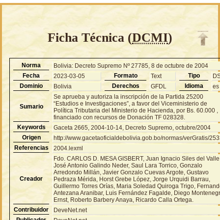
Ficha Técnica (
DCMI
)
Norma
Bolivia: Decreto Supremo Nº 27785, 8 de octubre de 2004
Fecha
Formato
Tipo
2023-03-05
Text
D
Dominio
Derechos
Idioma
Bolivia
GFDL
es
Se aprueba y autoriza la inscripción de la Partida 25200
“Estudios e Investigaciones”, a favor del Viceministerio de
Sumario
Política Tributaria del Ministerio de Hacienda, por Bs. 60.000 ,
financiado con recursos de Donación TF 028328.
Keywords
Gaceta 2665, 2004-10-14, Decreto Supremo, octubre/2004
Origen
http://www.gacetaoficialdebolivia.gob.bo/normas/verGratis/25
Referencias
2004.lexml
Fdo. CARLOS D. MESA GISBERT, Juan Ignacio Siles del Valle
José Antonio Galindo Neder, Saul Lara Torrico, Gonzalo
Arredondo Millán, Javier Gonzalo Cuevas Argote, Gustavo
Creador
Pedraza Mérida, Horst Grebe López, Jorge Urquidi Barrau,
Guillermo Torres Orías, Maria Soledad Quiroga Trigo, Fernan
Antezana Aranibar, Luis Fernández Fagalde, Diego Monteneg
Ernst, Roberto Barbery Anaya, Ricardo Calla Ortega.
Contribuidor
DeveNet.net
Publicador