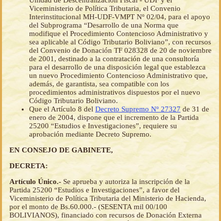
Unidad de Descentralización Fiscal - UDF y el
Viceministerio de Política Tributaria, el Convenio
Interinstitucional MH-UDF-VMPT Nº 02/04, para el apoyo
del Subprograma “Desarrollo de una Norma que
modifique el Procedimiento Contencioso Administrativo y
sea aplicable al Código Tributario Boliviano”, con recursos
del Convenio de Donación TF 028328 de 20 de noviembre
de 2001, destinado a la contratación de una consultoría
para el desarrollo de una disposición legal que establezca
un nuevo Procedimiento Contencioso Administrativo que,
además, de garantista, sea compatible con los
procedimientos administrativos dispuestos por el nuevo
Código Tributario Boliviano.
Que el Artículo 8 del
Decreto Supremo Nº 27327
de 31 de
enero de 2004, dispone que el incremento de la Partida
25200 “Estudios e Investigaciones”, requiere su
aprobación mediante Decreto Supremo.
EN CONSEJO DE GABINETE,
DECRETA:
Artículo Único.-
Se aprueba y autoriza la inscripción de la
Partida 25200 “Estudios e Investigaciones”, a favor del
Viceministerio de Política Tributaria del Ministerio de Hacienda,
por el monto de Bs.60.000.- (SESENTA mil 00/100
BOLIVIANOS), financiado con recursos de Donación Externa