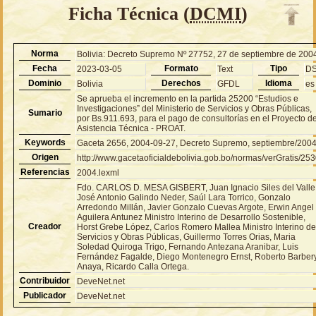
Ficha Técnica (
DCMI
)
Norma
Bolivia: Decreto Supremo Nº 27752, 27 de septiembre de 200
Fecha
Formato
Tipo
2023-03-05
Text
D
Dominio
Derechos
Idioma
Bolivia
GFDL
es
Se aprueba el incremento en la partida 25200 “Estudios e
Investigaciones” del Ministerio de Servicios y Obras Públicas,
Sumario
por Bs.911.693, para el pago de consultorías en el Proyecto d
Asistencia Técnica - PROAT.
Keywords
Gaceta 2656, 2004-09-27, Decreto Supremo, septiembre/200
Origen
http://www.gacetaoficialdebolivia.gob.bo/normas/verGratis/25
Referencias
2004.lexml
Fdo. CARLOS D. MESA GISBERT, Juan Ignacio Siles del Valle
José Antonio Galindo Neder, Saúl Lara Torrico, Gonzalo
Arredondo Millán, Javier Gonzalo Cuevas Argote, Erwin Angel
Aguilera Antunez Ministro Interino de Desarrollo Sostenible,
Creador
Horst Grebe López, Carlos Romero Mallea Ministro Interino d
Servicios y Obras Públicas, Guillermo Torres Orias, Maria
Soledad Quiroga Trigo, Fernando Antezana Aranibar, Luis
Fernández Fagalde, Diego Montenegro Ernst, Roberto Barber
Anaya, Ricardo Calla Ortega.
Contribuidor
DeveNet.net
Publicador
DeveNet.net