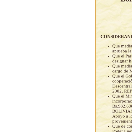
CONSIDERAN
Que media
aprueba la
Que el Par
designar ha
Que median
cargo de M
Que el Gob
cooperació
Descentral
2002, REF:
Que el Min
incorporac
Bs.982.6
BOLIVIANO
Apoyo a lo
provenient
Que de con
Poder Ejec