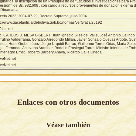
ginarios, la inscripción de un Presupuesto de “Estudios e Investigaciones para Pr
versión”, de Bs. 982.608 , con cargo a recursos provenientes de donación externa 
 Dinamarca.
ceta 2633, 2004-07-29, Decreto Supremo, julio/2004
tp://www.gacetaoficialdebolivia.gob.bo/normas/verGratis/25192
04.lexml
o. CARLOS D. MESA GISBERT, Juan Ignacio Siles del Valle, José Antonio Galindo 
rrufino Valderrama, Gonzalo Arredondo Millán, Javier Gonzalo Cuevas Argote, Gu
rida, Horst Grebe López, Jorge Urquidi Barrau, Guillermo Torres Orias, Maria Sol
go, Fernando Antezana Aranibar, Rodolfo Erostegui Torres Ministro Interino de Tra
ntenegro Ernst, Roberto Barbery Anaya, Ricardo Calla Ortega.
veNet.net
veNet.net
Enlaces con otros documentos
Véase también