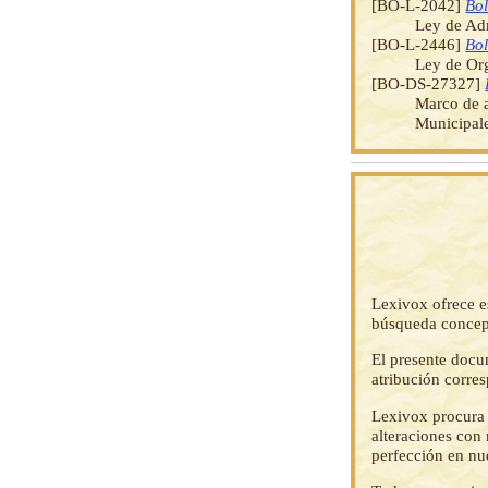
[BO-L-2042]
Bol
Ley de Adm
[BO-L-2446]
Bol
Ley de Org
[BO-DS-27327]
Marco de a
Municipale
Lexivox ofrece e
búsqueda concep
El presente docu
atribución corre
Lexivox procura 
alteraciones con 
perfección en nu