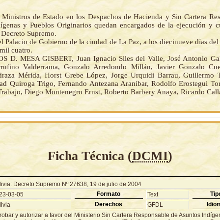
 Ministros de Estado en los Despachos de Hacienda y Sin Cartera Re
ígenas y Pueblos Originarios quedan encargados de la ejecución y 
e Decreto Supremo.
l Palacio de Gobierno de la ciudad de La Paz, a los diecinueve días del
mil cuatro.
 D. MESA GISBERT, Juan Ignacio Siles del Valle, José Antonio Gal
rrufino Valderrama, Gonzalo Arredondo Millán, Javier Gonzalo Cue
raza Mérida, Horst Grebe López, Jorge Urquidi Barrau, Guillermo T
ad Quiroga Trigo, Fernando Antezana Aranibar, Rodolfo Erostegui Tor
 Trabajo, Diego Montenegro Ernst, Roberto Barbery Anaya, Ricardo Call
Ficha Técnica (
DCMI
)
livia: Decreto Supremo Nº 27638, 19 de julio de 2004
Formato
Tip
23-03-05
Text
Derechos
Idio
ivia
GFDL
robar y autorizar a favor del Ministerio Sin Cartera Responsable de Asuntos Indíg