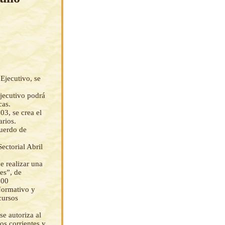
Ejecutivo, se
Ejecutivo podrá
cas.
3, se crea el
rios.
cuerdo de
ectorial Abril
e realizar una
es”, de
100
Normativo y
cursos
e autoriza al
os corrientes y