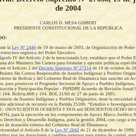
de 2004
CARLOS D. MESA GISBERT
PRESIDENTE CONSTITUCIONAL DE LA REPUBLICA
DO:
nte la
Ley Nº 2446
de 19 de marzo de 2003, de Organización de Poder 
 estructura orgánica del Poder Ejecutivo.
ágrafo IV del Artículo 2 de la mencionada Ley, establece que el Poder 
sta dos Ministros Sin Cartera para formular y ejecutar políticas especifi
te el Artículo 2 del
Decreto Supremo Nº 27214
de 19 de octubre de 200
inistro Sin Cartera Responsable de Asuntos Indígenas y Pueblos Origina
ierno de Bolivia y del Gobierno Real de Dinamarca han suscrito un A
n, para promover el Programa Sectorial de Apoyo a Pueblos Indígenas,
ización y Participación Popular - PSPIDPP, Acuerdo de Revisión Anual S
 104. Bolivia.808 y 104. BOL 21/60 de 27 de junio de 2001.
isterio de Asuntos Indígenas y Pueblos Originarios, tiene la necesidad d
ión adicional de recursos en la Partida 25200, “Estudios e Investigacion
08.- (NOVECIENTOS OCHENTA Y DOS mil SEISCIENTOS OCHO 00/
S), para la ejecución en los componentes de Apoyo Marco Jurídico 
s Derechos y Desarrollo Indígena, para la gestión 2004, con cargo a re
es de donación externa del Gobierno Real de Dinamarca
formidad al Artículo 8 de la
Ley Nº 2042
de 21 de diciembre de 1999, s
utivo que las donaciones y créditos externos para gastos de capital, gast