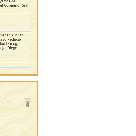
oyectos de
del Gobierno Real
Neder, Alfonso
stavo Pedraza
edad Quiroga
bajo, Diego