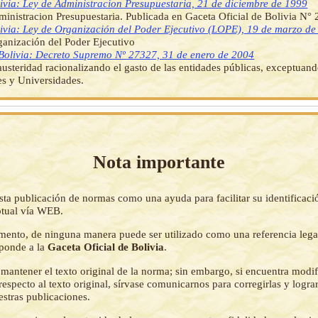
ivia: Ley de Administracion Presupuestaria, 21 de diciembre de 1999
inistracion Presupuestaria. Publicada en Gaceta Oficial de Bolivia N°
ivia: Ley de Organización del Poder Ejecutivo (LOPE), 19 de marzo d
anización del Poder Ejecutivo
Bolivia: Decreto Supremo Nº 27327, 31 de enero de 2004
usteridad racionalizando el gasto de las entidades públicas, exceptuan
s y Universidades.
Nota importante
sta publicación de normas como una ayuda para facilitar su identificaci
tual vía WEB.
mento, de ninguna manera puede ser utilizado como una referencia lega
sponde a la
Gaceta Oficial de Bolivia
.
mantener el texto original de la norma; sin embargo, si encuentra modi
respecto al texto original, sírvase comunicarnos para corregirlas y logr
estras publicaciones.