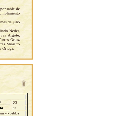
sponsable de
cumplimiento
 mes de julio
indo Neder,
vas Argote,
orres Orias,
res Ministro
a Ortega.
o
DS
ma
es
enas y Pueblos