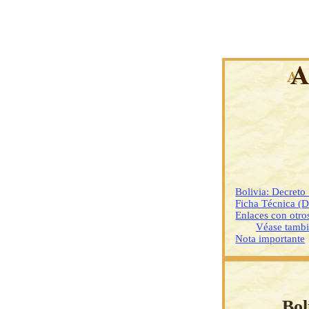
Bolivia: Decreto
Ficha Técnica (
Enlaces con otr
Véase tamb
Nota importante
Bol