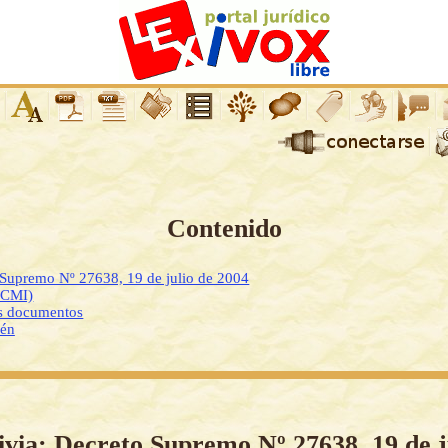
Contenido
 Supremo Nº 27638, 19 de julio de 2004
DCMI)
os documentos
ién
ivia: Decreto Supremo Nº 27638, 19 de j