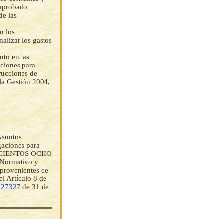
 aprobado
de las
n los
nalizar los gastos
nto en las
aciones para
rucciones de
la Gestión 2004,
Asuntos
gaciones para
EISCIENTOS OCHO
 Normativo y
 provenientes de
l Artículo 8 de
 27327
de 31 de