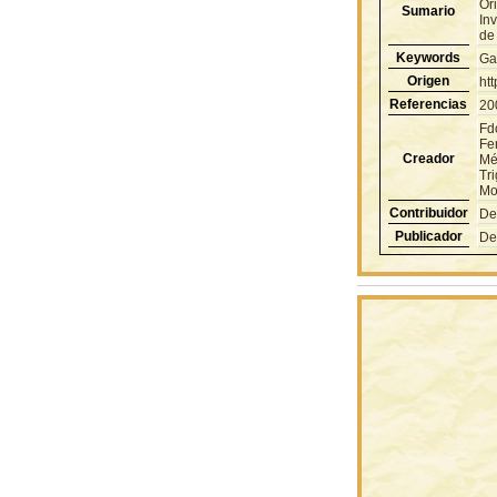
Ori
Sumario
In
de
Keywords
Ga
Origen
ht
Referencias
20
Fd
Fe
Creador
Mé
Tri
Mo
Contribuidor
De
Publicador
De