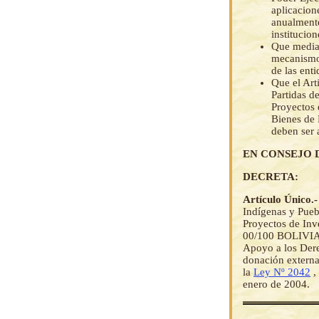
aplicacion
anualmente
institucio
Que medi
mecanismos
de las ent
Que el Art
Partidas d
Proyectos 
Bienes de 
deben ser
EN CONSEJO 
DECRETA:
Artículo Único.
Indígenas y Pueb
Proyectos de I
00/100 BOLIVIAN
Apoyo a los Dere
donación externa
la
Ley Nº 2042
,
enero de 2004.