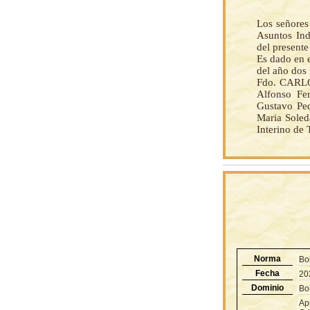
Los señores
Asuntos Ind
del present
Es dado en e
del año dos 
Fdo. CARLOS
Alfonso Fe
Gustavo Ped
Maria Soled
Interino de
Norma
Bo
Fecha
20
Dominio
Bol
Ap