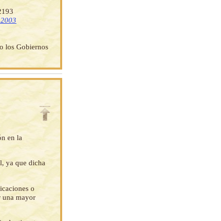
 2193
e 2003
do los Gobiernos
ón en la
l, ya que dicha
ficaciones o
ar una mayor