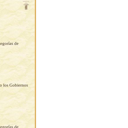
tegorías de
do los Gobiernos
tegorías de