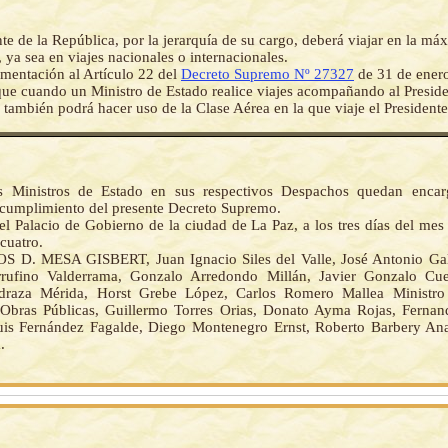
nte de la República, por la jerarquía de su cargo, deberá viajar en la m
, ya sea en viajes nacionales o internacionales.
mentación al Artículo 22 del
Decreto Supremo Nº 27327
de 31 de enero
que cuando un Ministro de Estado realice viajes acompañando al Preside
 también podrá hacer uso de la Clase Aérea en la que viaje el Presidente
s Ministros de Estado en sus respectivos Despachos quedan encar
 cumplimiento del presente Decreto Supremo.
l Palacio de Gobierno de la ciudad de La Paz, a los tres días del mes
cuatro.
 D. MESA GISBERT, Juan Ignacio Siles del Valle, José Antonio Gal
rrufino Valderrama, Gonzalo Arredondo Millán, Javier Gonzalo Cue
draza Mérida, Horst Grebe López, Carlos Romero Mallea Ministro 
 Obras Públicas, Guillermo Torres Orias, Donato Ayma Rojas, Ferna
uis Fernández Fagalde, Diego Montenegro Ernst, Roberto Barbery An
.