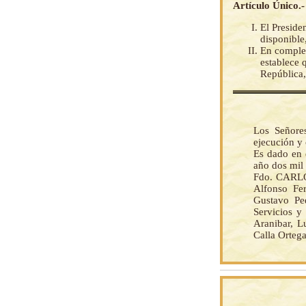
Artículo Único.-
El Preside
disponible
En comple
establece 
República,
Los Señore
ejecución y
Es dado en e
año dos mil 
Fdo. CARLOS
Alfonso Fe
Gustavo Pe
Servicios y
Aranibar, L
Calla Ortega