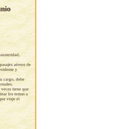
unio
austeridad,
pasajes aéreos de
esidente y
su cargo, debe
ionales.
 veces tiene que
inar los temas a
que viaje el