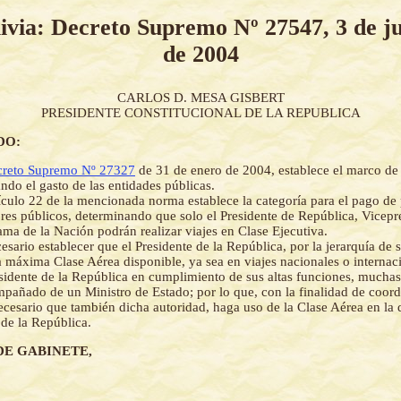
ivia: Decreto Supremo Nº 27547, 3 de j
de 2004
CARLOS D. MESA GISBERT
PRESIDENTE CONSTITUCIONAL DE LA REPUBLICA
DO:
reto Supremo Nº 27327
de 31 de enero de 2004, establece el marco de 
ando el gasto de las entidades públicas.
ículo 22 de la mencionada norma establece la categoría para el pago de 
ores públicos, determinando que solo el Presidente de República, Vicepr
ma de la Nación podrán realizar viajes en Clase Ejecutiva.
esario establecer que el Presidente de la República, por la jerarquía de 
la máxima Clase Aérea disponible, ya sea en viajes nacionales o internac
sidente de la República en cumplimiento de sus altas funciones, muchas
mpañado de un Ministro de Estado; por lo que, con la finalidad de coord
 necesario que también dicha autoridad, haga uso de la Clase Aérea en la 
 de la República.
DE GABINETE,