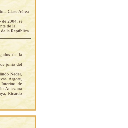
áxima Clase Aérea
 de 2004, se
nte de la
 de la República.
gados de la
 de junio del
indo Neder,
vas Argote,
Interino de
ndo Antezana
aya, Ricardo