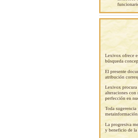
funcionari
Lexivox ofrece e
búsqueda concep
El presente docu
atribución corre
Lexivox procura 
alteraciones con 
perfección en nu
Toda sugerencia p
metainformación,
La progresiva me
y beneficio de l