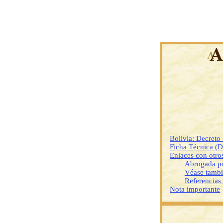
Bolivia: Decreto
Ficha Técnica (
Enlaces con otr
Abrogada p
Véase tamb
Referencias
Nota importante