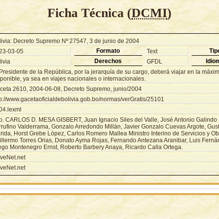
Ficha Técnica (
DCMI
)
livia: Decreto Supremo Nº 27547, 3 de junio de 2004
Formato
Tip
23-03-05
Text
Derechos
Idio
ivia
GFDL
Presidente de la República, por la jerarquía de su cargo, deberá viajar en la máx
ponible, ya sea en viajes nacionales o internacionales.
ceta 2610, 2004-06-08, Decreto Supremo, junio/2004
tp://www.gacetaoficialdebolivia.gob.bo/normas/verGratis/25101
04.lexml
o. CARLOS D. MESA GISBERT, Juan Ignacio Siles del Valle, José Antonio Galindo 
rrufino Valderrama, Gonzalo Arredondo Millán, Javier Gonzalo Cuevas Argote, Gu
rida, Horst Grebe López, Carlos Romero Mallea Ministro Interino de Servicios y Ob
illermo Torres Orias, Donato Ayma Rojas, Fernando Antezana Aranibar, Luis Ferná
ego Montenegro Ernst, Roberto Barbery Anaya, Ricardo Calla Ortega.
veNet.net
veNet.net