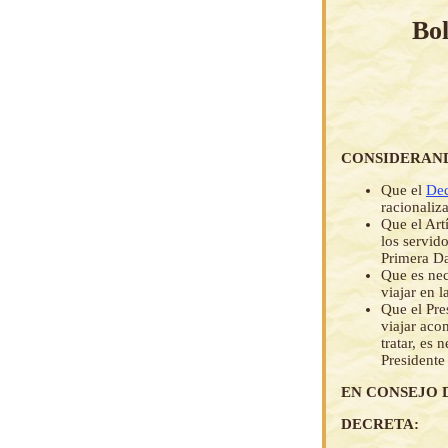
Bol
CONSIDERAN
Que el
Dec
racionaliz
Que el Art
los servid
Primera Da
Que es nec
viajar en 
Que el Pre
viajar aco
tratar, es
Presidente
EN CONSEJO 
DECRETA: