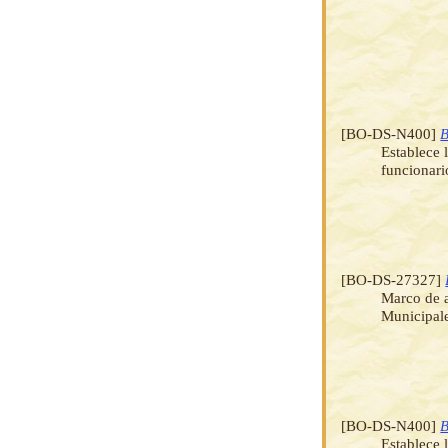
[BO-DS-N400]
B
Establece 
funcionari
[BO-DS-27327]
Marco de a
Municipale
[BO-DS-N400]
B
Establece 