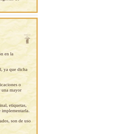
ón en la
l, ya que dicha
ficaciones o
ar una mayor
nal, etiquetas,
e implementarla.
tados, son de uso