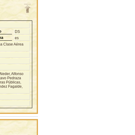
o
DS
ma
es
ima Clase Aérea
Neder, Alfonso
stavo Pedraza
ras Públicas,
ndez Fagalde,