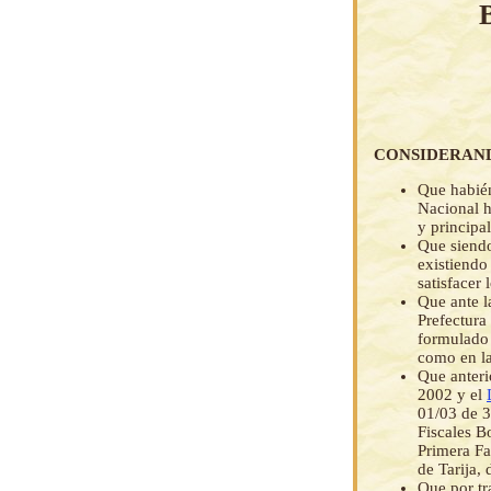
CONSIDERAN
Que habién
Nacional h
y principa
Que siendo
existiendo
satisfacer
Que ante l
Prefectura
formulado 
como en la
Que anter
2002 y el
01/03 de 3
Fiscales B
Primera Fa
de Tarija,
Que por tr