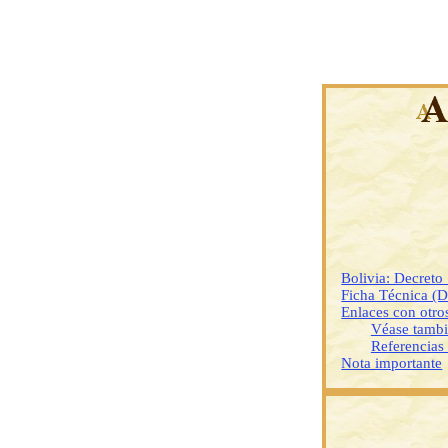
Bolivia: Decret
Ficha Técnica (
Enlaces con otr
Véase tamb
Referencias
Nota importante