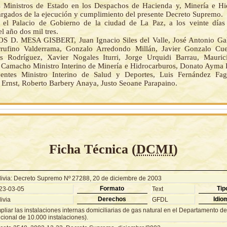
 Ministros de Estado en los Despachos de Hacienda y, Minería e Hi
rgados de la ejecución y cumplimiento del presente Decreto Supremo.
el Palacio de Gobierno de la ciudad de La Paz, a los veinte días
l año dos mil tres.
 D. MESA GISBERT, Juan Ignacio Siles del Valle, José Antonio Gal
rrufino Valderrama, Gonzalo Arredondo Millán, Javier Gonzalo Cue
s Rodríguez, Xavier Nogales Iturri, Jorge Urquidi Barrau, Mauric
s Camacho Ministro Interino de Minería e Hidrocarburos, Donato Ayma 
entes Ministro Interino de Salud y Deportes, Luis Fernández Fag
Ernst, Roberto Barbery Anaya, Justo Seoane Parapaino.
Ficha Técnica (
DCMI
)
livia: Decreto Supremo Nº 27288, 20 de diciembre de 2003
Formato
Tip
23-03-05
Text
Derechos
Idio
ivia
GFDL
liar las instalaciones internas domiciliarias de gas natural en el Departamento d
cional de 10.000 instalaciones).