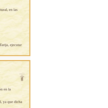
ural, en las
arija, ejecutar
ón en la
l, ya que dicha