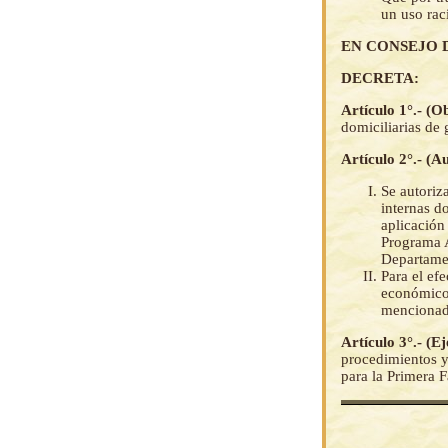
un uso rac
EN CONSEJO 
DECRETA:
Artículo 1°.- (O
domiciliarias de 
Artículo 2°.- (A
Se autoriz
internas d
aplicación
Programa A
Departamen
Para el efe
económicos
mencionado
Artículo 3°.- (E
procedimientos y
para la Primera F