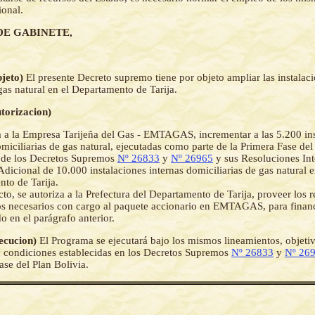
ional.
DE GABINETE,
bjeto)
El presente Decreto supremo tiene por objeto ampliar las instalaci
gas natural en el Departamento de Tarija.
utorizacion)
a a la Empresa Tarijeña del Gas - EMTAGAS, incrementar a las 5.200 in
omiciliarias de gas natural, ejecutadas como parte de la Primera Fase del
 de los Decretos Supremos
Nº 26833
y
Nº 26965
y sus Resoluciones Int
dicional de 10.000 instalaciones internas domiciliarias de gas natural e
to de Tarija.
cto, se autoriza a la Prefectura del Departamento de Tarija, proveer los 
 necesarios con cargo al paquete accionario en EMTAGAS, para financ
 en el parágrafo anterior.
jecucion)
El Programa se ejecutará bajo los mismos lineamientos, objeti
 condiciones establecidas en los Decretos Supremos
Nº 26833
y
Nº 26
ase del Plan Bolivia.