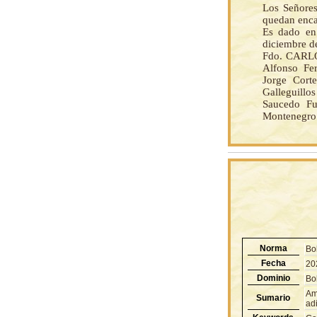
Los Señores
quedan enca
Es dado en 
diciembre de
Fdo. CARLOS
Alfonso Fe
Jorge Corte
Galleguillo
Saucedo Fu
Montenegro 
Norma
Bo
Fecha
20
Dominio
Bol
Amp
Sumario
adi