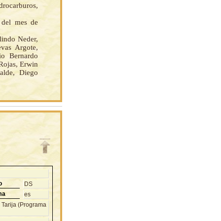
drocarburos,
 del mes de
indo Neder,
vas Argote,
io Bernardo
Rojas, Erwin
alde, Diego
o
DS
ma
es
e Tarija (Programa