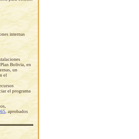
ones internas
stalaciones
 Plan Bolivia, en
ernas, un
n el
recursos
iar el programa
vos,
965
, aprobados