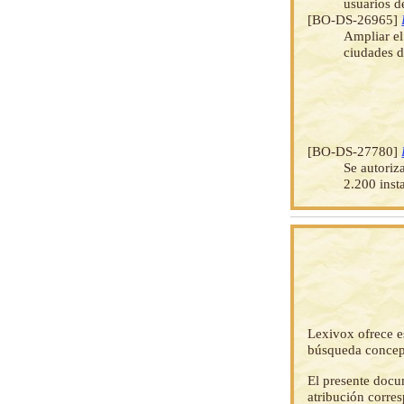
usuarios d
[BO-DS-26965]
Ampliar el
ciudades d
[BO-DS-27780]
Se autoriz
2.200 inst
Lexivox ofrece e
búsqueda concep
El presente docu
atribución corre