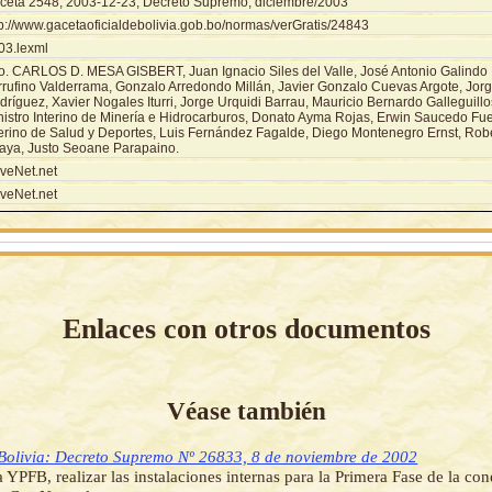
ceta 2548, 2003-12-23, Decreto Supremo, diciembre/2003
tp://www.gacetaoficialdebolivia.gob.bo/normas/verGratis/24843
03.lexml
o. CARLOS D. MESA GISBERT, Juan Ignacio Siles del Valle, José Antonio Galindo 
rrufino Valderrama, Gonzalo Arredondo Millán, Javier Gonzalo Cuevas Argote, Jor
dríguez, Xavier Nogales Iturri, Jorge Urquidi Barrau, Mauricio Bernardo Galleguil
nistro Interino de Minería e Hidrocarburos, Donato Ayma Rojas, Erwin Saucedo Fue
terino de Salud y Deportes, Luis Fernández Fagalde, Diego Montenegro Ernst, Rob
aya, Justo Seoane Parapaino.
veNet.net
veNet.net
Enlaces con otros documentos
Véase también
Bolivia: Decreto Supremo Nº 26833, 8 de noviembre de 2002
a YPFB, realizar las instalaciones internas para la Primera Fase de la c