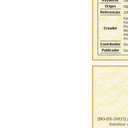
Keywords
Ga
Origen
ht
Referencias
20
Fd
Fe
Ro
Creador
Mi
In
An
Contribuidor
De
Publicador
De
[BO-DS-26833]
Autorizar 