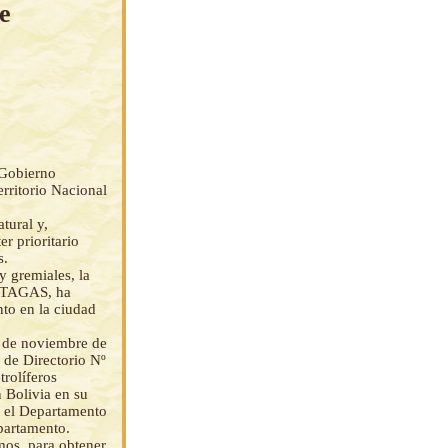
e
 Gobierno
erritorio Nacional
tural y,
r prioritario
s.
y gremiales, la
EMTAGAS, ha
nto en la ciudad
 de noviembre de
 de Directorio Nº
rolíferos
 Bolivia en su
n el Departamento
epartamento.
mos, para obtener