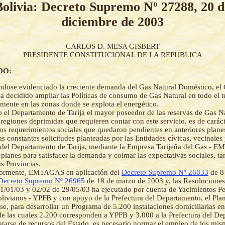
Bolivia: Decreto Supremo Nº 27288, 20 d
diciembre de 2003
CARLOS D. MESA GISBERT
PRESIDENTE CONSTITUCIONAL DE LA REPUBLICA
DO:
dose evidenciado la creciente demanda del Gas Natural Doméstico, el
a decidido ampliar las Políticas de consumo de Gas Natural en todo el t
lmente en las zonas donde se explota el energético.
 el Departamento de Tarija el mayor poseedor de las reservas de Gas Na
 regiones deprimidas que requieren contar con este servicio, es de carácte
 los requerimientos sociales que quedaron pendientes en anteriores plane
as constantes solicitudes planteadas por las Entidades cívicas, vecinales 
 del Departamento de Tarija, mediante la Empresa Tarijeña del Gas - 
planes para satisfacer la demanda y colmar las expectativas sociales, ta
s Provincias.
iormente, EMTAGAS en aplicación del
Decreto Supremo Nº 26833
de 8
Decreto Supremo Nº 26965
de 18 de marzo de 2003 y, las Resoluciones
1/01/03 y 02/02 de 29/05/03 ha ejecutado por cuenta de Yacimientos Pet
olivianos - YPFB y con apoyo de la Prefectura del Departamento, el Plan
se, para desarrollar un Programa de 5.200 instalaciones domiciliarias e
 de las cuales 2.200 corresponden a YPFB y 3.000 a la Prefectura del D
atarse de recursos del Estado, es necesario normar el empleo de los mis