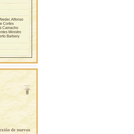
Neder, Alfonso
ge Cortes
los Camacho
ntes Ministro
erto Barbery
onexión de nuevos