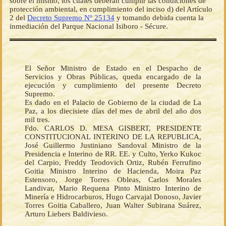
sobre el mismo, los cuales deberán cumplir las condiciones de
protección ambiental, en cumplimiento del inciso d) del Artículo
2 del
Decreto Supremo Nº 25134
y tomando debida cuenta la
inmediación del Parque Nacional Isiboro - Sécure.
El Señor Ministro de Estado en el Despacho de
Servicios y Obras Públicas, queda encargado de la
ejecución y cumplimiento del presente Decreto
Supremo.
Es dado en el Palacio de Gobierno de la ciudad de La
Paz, a los diecisiete días del mes de abril del año dos
mil tres.
Fdo. CARLOS D. MESA GISBERT, PRESIDENTE
CONSTITUCIONAL INTERINO DE LA REPUBLICA,
José Guillermo Justiniano Sandoval Ministro de la
Presidencia e Interino de RR. EE. y Culto, Yerko Kukoc
del Carpio, Freddy Teodovich Ortiz, Rubén Ferrufino
Goitia Ministro Interino de Hacienda, Moira Paz
Estensoro, Jorge Torres Obleas, Carlos Morales
Landivar, Mario Requena Pinto Ministro Interino de
Minería e Hidrocarburos, Hugo Carvajal Donoso, Javier
Torres Goitia Caballero, Juan Walter Subirana Suárez,
Arturo Liebers Baldivieso.