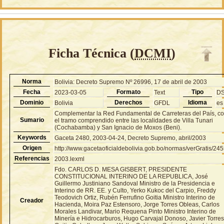
Ficha Técnica (
DCMI
)
Norma
Bolivia: Decreto Supremo Nº 26996, 17 de abril de 2003
Fecha
Formato
Tipo
2023-03-05
Text
D
Dominio
Derechos
Idioma
Bolivia
GFDL
es
Complementar la Red Fundamental de Carreteras del País, c
Sumario
el tramo comprendido entre las localidades de Villa Tunari
(Cochabamba) y San Ignacio de Moxos (Beni).
Keywords
Gaceta 2480, 2003-04-24, Decreto Supremo, abril/2003
Origen
http://www.gacetaoficialdebolivia.gob.bo/normas/verGratis/24
Referencias
2003.lexml
Fdo. CARLOS D. MESA GISBERT, PRESIDENTE
CONSTITUCIONAL INTERINO DE LA REPUBLICA, José
Guillermo Justiniano Sandoval Ministro de la Presidencia e
Interino de RR. EE. y Culto, Yerko Kukoc del Carpio, Freddy
Teodovich Ortiz, Rubén Ferrufino Goitia Ministro Interino de
Creador
Hacienda, Moira Paz Estensoro, Jorge Torres Obleas, Carlos
Morales Landivar, Mario Requena Pinto Ministro Interino de
Minería e Hidrocarburos, Hugo Carvajal Donoso, Javier Torre