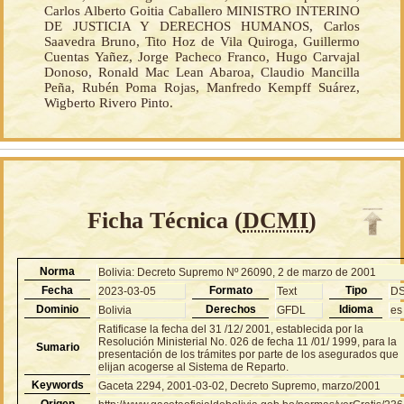
Carlos Alberto Goitia Caballero MINISTRO INTERINO
DE JUSTICIA Y DERECHOS HUMANOS, Carlos
Saavedra Bruno, Tito Hoz de Vila Quiroga, Guillermo
Cuentas Yañez, Jorge Pacheco Franco, Hugo Carvajal
Donoso, Ronald Mac Lean Abaroa, Claudio Mancilla
Peña, Rubén Poma Rojas, Manfredo Kempff Suárez,
Wigberto Rivero Pinto.
Ficha Técnica (
DCMI
)
Norma
Bolivia: Decreto Supremo Nº 26090, 2 de marzo de 2001
Fecha
Formato
Tipo
2023-03-05
Text
D
Dominio
Derechos
Idioma
Bolivia
GFDL
es
Ratificase la fecha del 31 /12/ 2001, establecida por la
Resolución Ministerial No. 026 de fecha 11 /01/ 1999, para la
Sumario
presentación de los trámites por parte de los asegurados que
elijan acogerse al Sistema de Reparto.
Keywords
Gaceta 2294, 2001-03-02, Decreto Supremo, marzo/2001
Origen