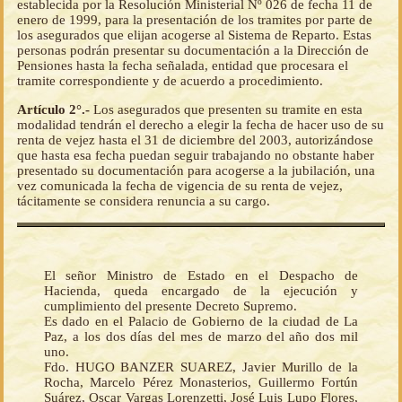
establecida por la Resolución Ministerial Nº 026 de fecha 11 de
enero de 1999, para la presentación de los tramites por parte de
los asegurados que elijan acogerse al Sistema de Reparto. Estas
personas podrán presentar su documentación a la Dirección de
Pensiones hasta la fecha señalada, entidad que procesara el
tramite correspondiente y de acuerdo a procedimiento.
Artículo 2°.-
Los asegurados que presenten su tramite en esta
modalidad tendrán el derecho a elegir la fecha de hacer uso de su
renta de vejez hasta el 31 de diciembre del 2003, autorizándose
que hasta esa fecha puedan seguir trabajando no obstante haber
presentado su documentación para acogerse a la jubilación, una
vez comunicada la fecha de vigencia de su renta de vejez,
tácitamente se considera renuncia a su cargo.
El señor Ministro de Estado en el Despacho de
Hacienda, queda encargado de la ejecución y
cumplimiento del presente Decreto Supremo.
Es dado en el Palacio de Gobierno de la ciudad de La
Paz, a los dos días del mes de marzo del año dos mil
uno.
Fdo. HUGO BANZER SUAREZ, Javier Murillo de la
Rocha, Marcelo Pérez Monasterios, Guillermo Fortún
Suárez, Oscar Vargas Lorenzetti, José Luis Lupo Flores,