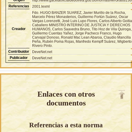
http://www.gacetaoficialdebolivia.gob.bo/normas/verGratis/23
Referencias
2001.lexml
Fdo. HUGO BANZER SUAREZ, Javier Murillo de la Rocha,
Marcelo Pérez Monasterios, Guillermo Fortún Suárez, Oscar
Vargas Lorenzetti, José Luis Lupo Flores, Carlos Alberto Goiti
Caballero MINISTRO INTERINO DE JUSTICIA Y DERECHOS
Creador
HUMANOS, Carlos Saavedra Bruno, Tito Hoz de Vila Quiroga,
Guillermo Cuentas Yañez, Jorge Pacheco Franco, Hugo
Carvajal Donoso, Ronald Mac Lean Abaroa, Claudio Mancilla
Peña, Rubén Poma Rojas, Manfredo Kempff Suárez, Wigberto
Rivero Pinto.
Contribuidor
DeveNet.net
Publicador
DeveNet.net
Enlaces con otros
documentos
Referencias a esta norma