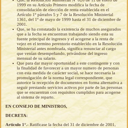
Que, la Resolución Ministerial Nº 026 de 11 de enero de
1999 en su Artículo Primero modifica la fecha de
consolidación de elección de renta establecida en el
Artículo 1º párrafos 5 y 7 de la Resolución Ministerial
1361, del 1º de mayo de 1999 hasta el 31 de diciembre de
2001.
Que, se ha constatado la existencia de muchos asegurados
que a la fecha se encuentran trabajando siendo esta su
fuente principal de ingresos y el acogerse a la renta de
vejez en el termino perentorio establecido en la Resolución
Ministerial antes nombrada, significa renunciar al cargo
que venían desempeñando, privándose del ingreso
mensual de su salario.
Que para dar mayor oportunidad a este contingente y con
la finalidad de favorecer a un mayor numero de personas
con esta medida de carácter social, se hace necesaria la
promulgación de la norma legal correspondiente, que
autorice la recepción de documentos en forma alternativa a
seguir prestando servicios activos por parte de las personas
que se encuentran con requisitos cumplidos para acogerse
al sistema de reparto.
EN CONSEJO DE MINISTROS,
DECRETA:
Artículo 1°.-
Ratificase la fecha del 31 de diciembre de 2001,