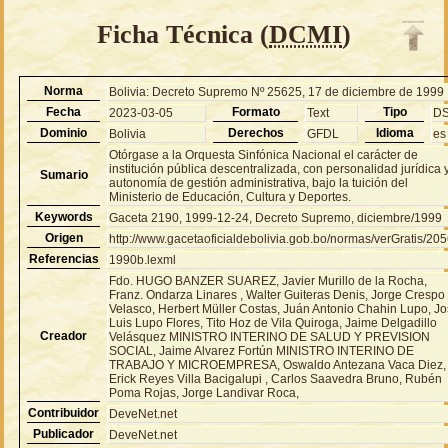
Ficha Técnica (
DCMI
)
Norma
Bolivia: Decreto Supremo Nº 25625, 17 de diciembre de 1999
Fecha
Formato
Tipo
2023-03-05
Text
D
Dominio
Derechos
Idioma
Bolivia
GFDL
es
Otórgase a la Orquesta Sinfónica Nacional el carácter de
institución pública descentralizada, con personalidad jurídica 
Sumario
autonomía de gestión administrativa, bajo la tuición del
Ministerio de Educación, Cultura y Deportes.
Keywords
Gaceta 2190, 1999-12-24, Decreto Supremo, diciembre/1999
Origen
http://www.gacetaoficialdebolivia.gob.bo/normas/verGratis/20
Referencias
1990b.lexml
Fdo. HUGO BANZER SUAREZ, Javier Murillo de la Rocha,
Franz. Ondarza Linares , Walter Guiteras Denis, Jorge Crespo
Velasco, Herbert Müller Costas, Juán Antonio Chahin Lupo, J
Luis Lupo Flores, Tito Hoz de Vila Quiroga, Jaime Delgadillo
Creador
Velásquez MINISTRO INTERINO DE SALUD Y PREVISION
SOCIAL, Jaime Alvarez Fortún MINISTRO INTERINO DE
TRABAJO Y MICROEMPRESA, Oswaldo Antezana Vaca Diez,
Erick Reyes Villa Bacigalupi , Carlos Saavedra Bruno, Rubén
Poma Rojas, Jorge Landivar Roca,
Contribuidor
DeveNet.net
Publicador
DeveNet.net