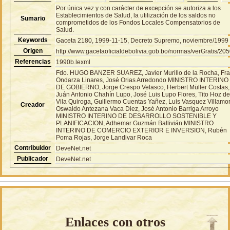
Por única vez y con carácter de excepción se autoriza a los
Establecimientos de Salud, la utilización de los saldos no
Sumario
comprometidos de los Fondos Locales Compensatorios de
Salud.
Keywords
Gaceta 2180, 1999-11-15, Decreto Supremo, noviembre/1999
Origen
http://www.gacetaoficialdebolivia.gob.bo/normas/verGratis/20
Referencias
1990b.lexml
Fdo. HUGO BANZER SUAREZ, Javier Murillo de la Rocha, Fr
Ondarza Linares, José Orias Arredondo MINISTRO INTERINO
DE GOBIERNO, Jorge Crespo Velasco, Herbert Müller Costas,
Juán Antonio Chahín Lupo, José Luis Lupo Flores, Tito Hoz d
Vila Quiroga, Guillermo Cuentas Yañez, Luis Vasquez Villamor
Creador
Oswaldo Antezana Vaca Diez, José Antonio Barriga Arroyo
MINISTRO INTERINO DE DESARROLLO SOSTENIBLE Y
PLANIFICACION, Adhemar Guzmán Ballivián MINISTRO
INTERINO DE COMERCIO EXTERIOR E INVERSION, Rubén
Poma Rojas, Jorge Landivar Roca
Contribuidor
DeveNet.net
Publicador
DeveNet.net
Enlaces con otros