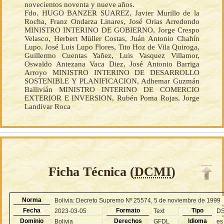
novecientos noventa y nueve años.
Fdo. HUGO BANZER SUAREZ, Javier Murillo de la
Rocha, Franz Ondarza Linares, José Orias Arredondo
MINISTRO INTERINO DE GOBIERNO, Jorge Crespo
Velasco, Herbert Müller Costas, Juán Antonio Chahín
Lupo, José Luis Lupo Flores, Tito Hoz de Vila Quiroga,
Guillermo Cuentas Yañez, Luis Vasquez Villamor,
Oswaldo Antezana Vaca Diez, José Antonio Barriga
Arroyo MINISTRO INTERINO DE DESARROLLO
SOSTENIBLE Y PLANIFICACION, Adhemar Guzmán
Ballivián MINISTRO INTERINO DE COMERCIO
EXTERIOR E INVERSION, Rubén Poma Rojas, Jorge
Landivar Roca
Ficha Técnica (
DCMI
)
Norma
Bolivia: Decreto Supremo Nº 25574, 5 de noviembre de 1999
Fecha
Formato
Tipo
2023-03-05
Text
D
Dominio
Derechos
Idioma
Bolivia
GFDL
es