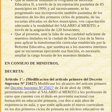
Que al haberse instituido el Programa de Reforma
Educativa II, a través de la incorporación paulatina de 85
municipios en 1999; y así sucesivamente, se ha
programado una incorporación también paulatina de los
maestros de los dos primeros ciclos de primaria, de las
escuelas ubicadas en dichos municipios, con capacitación
adecuada a la modalidad del SALARIO al MERITO, a
través de la asignación de 120 horas/mes;
Que al presente, ante la falta de una cantidad suficiente de
maestros titulados en la ciudad de Santa Cruz de la Sierra
para aplicar la transformación curricular establecida por la
Reforma Educativa, que sustituyan a los maestros interinos
que se encuentran ejerciendo esa función, es necesario
ampliar la carga horaria de los maestros titulados.
EN CONSEJO DE MINISTROS,
DECRETA:
Artículo 1°.- (Modificacion del articulo primero del Decreto
Supremo Nº 25027)
Modificase los alcances del artículo primero
del
Decreto Supremo Nº 25027
de 24 de abril de 1998,
permitiendo acceder al SALARIO al MERITO a los profesores de
curso que cuenten con el título en provisión nacional con
formación en educación primaria, con dos o más años de
experiencia en aula, y que estén aplicando el nuevo curriculum
en los dos primeros ciclos de primaria en núcleos educativos de