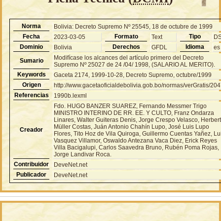
Norma
Bolivia: Decreto Supremo Nº 25545, 18 de octubre de 1999
Fecha
Formato
Tipo
2023-03-05
Text
D
Dominio
Derechos
Idioma
Bolivia
GFDL
es
Modifícase los alcances del artículo primero del Decreto
Sumario
Supremo Nº 25027 de 24 /04/ 1998, (SALARIO AL MERITO).
Keywords
Gaceta 2174, 1999-10-28, Decreto Supremo, octubre/1999
Origen
http://www.gacetaoficialdebolivia.gob.bo/normas/verGratis/20
Referencias
1990b.lexml
Fdo. HUGO BANZER SUAREZ, Fernando Messmer Trigo
MINISTRO INTERINO DE RR. EE. Y CULTO, Franz Ondarza
Linares, Walter Guiteras Denis, Jorge Crespo Velasco, Herber
Müller Costas, Juán Antonio Chahín Lupo, José Luis Lupo
Creador
Flores, Tito Hoz de Vila Quiroga, Guillermo Cuentas Yañez, Lu
Vasquez Villamor, Oswaldo Antezana Vaca Diez, Erick Reyes
Villa Bacigalupi, Carlos Saavedra Bruno, Rubén Poma Rojas,
Jorge Landivar Roca.
Contribuidor
DeveNet.net
Publicador
DeveNet.net