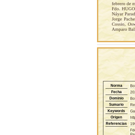
febrero de 
Fdo. HUGO B
Náyar Parad
Jorge Pache
Cossio, Osw
Amparo Ball
Norma
Bo
Fecha
20
Dominio
Bol
Sumario
Re
Keywords
Ga
Origen
ht
Referencias
19
Fd
Pa