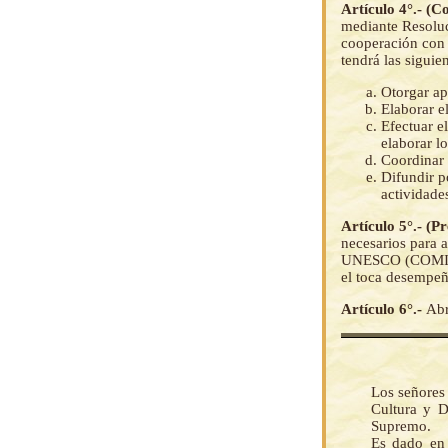
Artículo 4°.- (
mediante Resoluc
cooperación con
tendrá las siguie
Otorgar ap
Elaborar 
Efectuar e
elaborar l
Coordinar 
Difundir p
actividad
Artículo 5°.- (P
necesarios para 
UNESCO (COMINAB
el toca desempeñ
Artículo 6°.-
Abr
Los señores
Cultura y D
Supremo.
Es dado en 