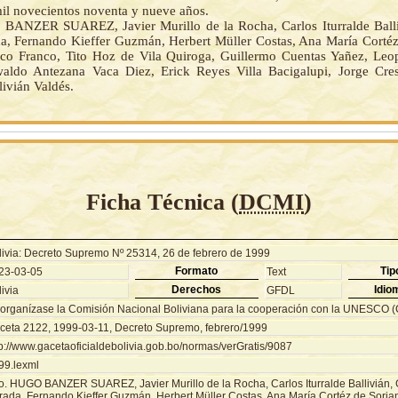
mil novecientos noventa y nueve años.
ANZER SUAREZ, Javier Murillo de la Rocha, Carlos Iturralde Balli
a, Fernando Kieffer Guzmán, Herbert Müller Costas, Ana María Cortéz
co Franco, Tito Hoz de Vila Quiroga, Guillermo Cuentas Yañez, Le
aldo Antezana Vaca Diez, Erick Reyes Villa Bacigalupi, Jorge Cre
ivián Valdés.
Ficha Técnica (
DCMI
)
livia: Decreto Supremo Nº 25314, 26 de febrero de 1999
Formato
Tip
23-03-05
Text
Derechos
Idio
ivia
GFDL
organízase la Comisión Nacional Boliviana para la cooperación con la UNESCO
ceta 2122, 1999-03-11, Decreto Supremo, febrero/1999
tp://www.gacetaoficialdebolivia.gob.bo/normas/verGratis/9087
99.lexml
o. HUGO BANZER SUAREZ, Javier Murillo de la Rocha, Carlos Iturralde Ballivián,
rada, Fernando Kieffer Guzmán, Herbert Müller Costas, Ana María Cortéz de Soria