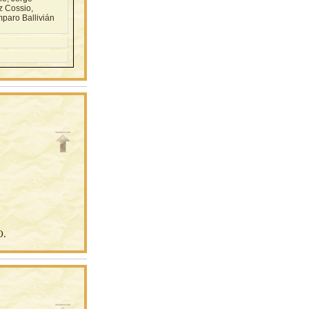
z Cossio,
paro Ballivián
O.