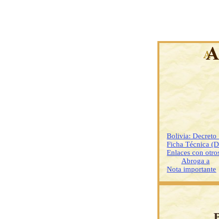
Bolivia: Decreto
Ficha Técnica (
Enlaces con otr
Abroga a
Nota importante