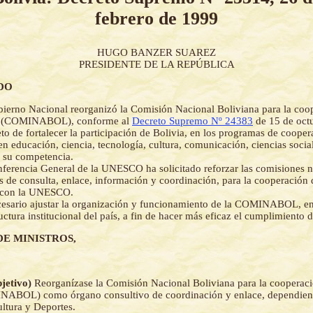
febrero de 1999
HUGO BANZER SUAREZ
PRESIDENTE DE LA REPÚBLICA
DO
ierno Nacional reorganizó la Comisión Nacional Boliviana para la coo
(COMINABOL), conforme al
Decreto Supremo Nº 24383
de 15 de oct
eto de fortalecer la participación de Bolivia, en los programas de cooper
educación, ciencia, tecnología, cultura, comunicación, ciencias social
 su competencia.
ferencia General de la UNESCO ha solicitado reforzar las comisiones 
 de consulta, enlace, información y coordinación, para la cooperación 
 con la UNESCO.
esario ajustar la organización y funcionamiento de la COMINABOL, en
uctura institucional del país, a fin de hacer más eficaz el cumplimiento d
DE MINISTROS,
bjetivo)
Reorganízase la Comisión Nacional Boliviana para la cooperaci
OL) como órgano consultivo de coordinación y enlace, dependiente
ltura y Deportes.