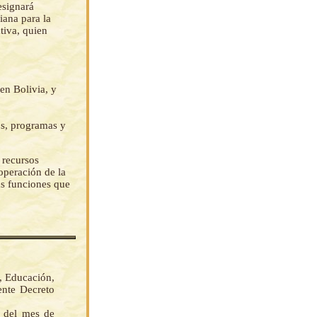
esignará
iana para la
iva, quien
en Bolivia, y
os, programas y
 recursos
operación de la
s funciones que
, Educación,
ente Decreto
s del mes de