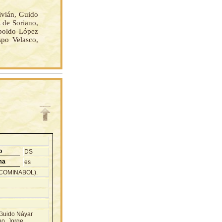
vián, Guido
 de Soriano,
opoldo López
spo Velasco,
o
DS
ma
es
 (COMINABOL).
 Guido Náyar
no, Jorge