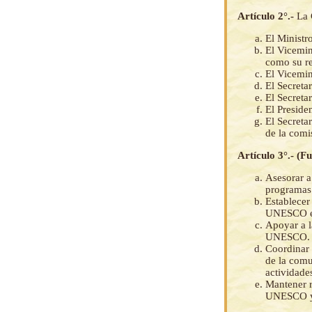
Artículo 2°.-
La 
El Ministr
El Vicemin
como su re
El Vicemin
El Secret
El Secreta
El Preside
El Secreta
de la comi
Artículo 3°.- (F
Asesorar a
programas 
Establecer
UNESCO en 
Apoyar a l
UNESCO.
Coordinar 
de la comu
actividad
Mantener r
UNESCO y 