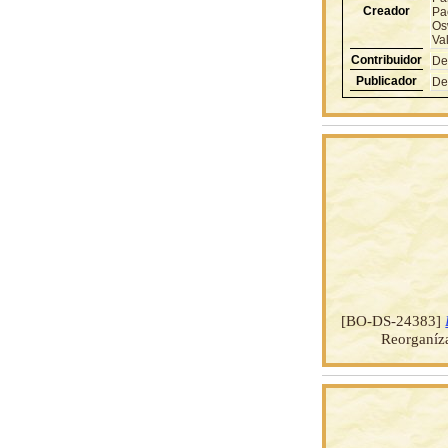
Creador
Pa
Os
Va
Contribuidor
De
Publicador
De
[BO-DS-24383]
Reorganíz