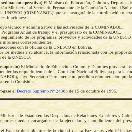
Coordinacion operativa)
El Ministro de Educación, Cultura y Deportes d
ión Ministerial al Secretario Permanente de la Comisión Nacional Boliv
 la UNESCO (COMINABOL) que se encargará de la coordinación operat
ntes funciones:
oyo técnico y administrativo a las actividades de la COMINABOL.
el Programa Anual de trabajo y el presupuesto de la COMINABOL.
l seguimiento de los programas, proyectos y actividades de la UNESCO 
os informes correspondientes.
acciones con la oficina de la UNESCO en Bolivia.
or los medios a su alcance, la información relacionada con los propósit
es de la UNESCO.
resupuesto)
El Ministerio de Educación, Cultura y Deportes proveerá los
atender los requerimientos de la Comisión Nacional Boliviana para la co
OL), cuyo Secretario Permanente no percibirá remuneración por la
ar en la Comisión.
ógase el
Decreto Supremo Nº 24383
de 15 de octubre de 1996.
 Ministros de Estado en los Despachos de Relaciones Exteriores y Culto
eportes quedan encargados de la ejecución y cumplimiento del pres
el Palacio de Gobierno de la ciudad de La Paz, a los veintiséis día