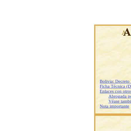
Bolivia: Decret
Ficha Técnica (
Enlaces con otr
Abrogada p
Véase tamb
Nota importante