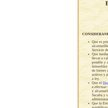
CONSIDERAN
Que es pri
alcantaril
Servicio 
Que medi
llevar a c
potable y 
inmuebles 
de bienes 
activos y 
a ley.
Que el
Dec
a efectuar 
y alcantar
Sacaba y s
administr
Que la Emp
potabiliza