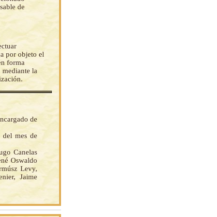
nsable de
ectuar
a por objeto el
 en forma
o mediante la
ización.
encargado de
s del mes de
go Canelas
René Oswaldo
armúsz Levy,
nier, Jaime