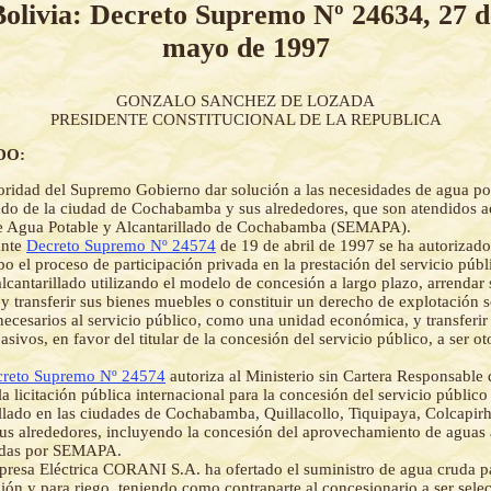
Bolivia: Decreto Supremo Nº 24634, 27 d
mayo de 1997
GONZALO SANCHEZ DE LOZADA
PRESIDENTE CONSTITUCIONAL DE LA REPUBLICA
DO:
oridad del Supremo Gobierno dar solución a las necesidades de agua po
lado de la ciudad de Cochabamba y sus alrededores, que son atendidos a
de Agua Potable y Alcantarillado de Cochabamba (SEMAPA).
ante
Decreto Supremo Nº 24574
de 19 de abril de 1997 se ha autoriza
abo el proceso de participación privada en la prestación del servicio púb
alcantarillado utilizando el modelo de concesión a largo plazo, arrendar 
y transferir sus bienes muebles o constituir un derecho de explotación 
necesarios al servicio público, como una unidad económica, y transferi
pasivos, en favor del titular de la concesión del servicio público, a ser 
reto Supremo Nº 24574
autoriza al Ministerio sin Cartera Responsable 
la licitación pública internacional para la concesión del servicio públic
illado en las ciudades de Cochabamba, Quillacollo, Tiquipaya, Colcapirh
us alrededores, incluyendo la concesión del aprovechamiento de aguas
adas por SEMAPA.
resa Eléctrica CORANI S.A. ha ofertado el suministro de agua cruda p
ción y para riego, teniendo como contraparte al concesionario a ser sel