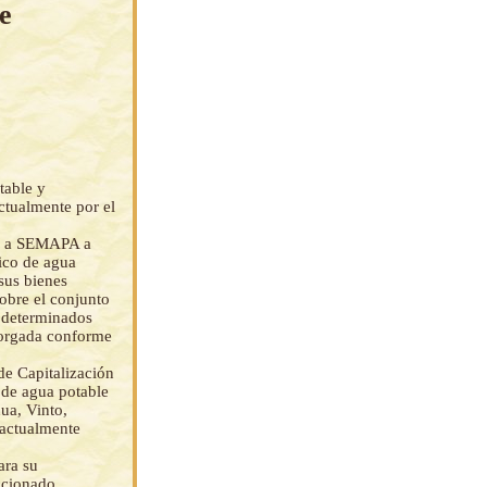
e
table y
ctualmente por el
do a SEMAPA a
lico de agua
sus bienes
sobre el conjunto
r determinados
otorgada conforme
de Capitalización
o de agua potable
ua, Vinto,
 actualmente
ara su
eccionado