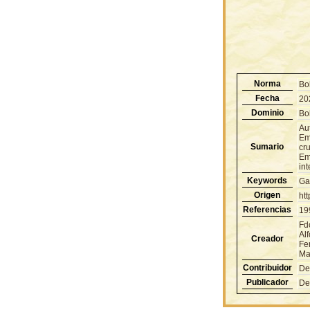
Norma
Bo
Fecha
20
Dominio
Bol
Au
Emp
Sumario
cru
Emp
int
Keywords
Ga
Origen
ht
Referencias
19
Fd
Al
Creador
Fe
Mau
Contribuidor
De
Publicador
De