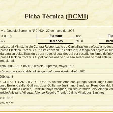
Ficha Técnica (
DCMI
)
livia: Decreto Supremo Nº 24634, 27 de mayo de 1997
Formato
Tip
23-03-05
Text
Derechos
Idio
ivia
GFDL
torízase al Ministerio sin Cartera Responsable de Capitalización a efectuar negoci
resa Eléctrica Corani S.A., hasta convenir un contrato que tenga por objeto el su
da para su potabilización y para riego, el cual deberá ser suscrito en forma definiti
resa Eléctrica Corani S.A. y el concesionario que sea seleccionado mediante la li
ernacional.
ceta 2005, 1997-06-18, Decreto Supremo, mayo/1997
tp://www.gacetaoficialdebolivia.gob.bo/normas/verGratis/18162
90b.lexml
o. GONZALO SANCHEZ DE LOZADA, Antonio Aranibar Quiroga, Victor Hugo Canel
fonso Erwin Kreidler Guillaux, José Guillermo Justiniano Sandoval, René Oswaldo 
rnando Candia Castillo, Franklin Anaya Vásquez, Moisés Jarmúsz Levy, Alberto Va
ricio Antezana Villegas, Alfonso Revollo Thenier, Jaime Villalobos Sanjinés.
veNet.net
veNet.net