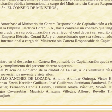
icitación pública internacional a cargo del Ministerio sin Cartera Respo
ación. EL CONSEJO DE MINISTROS ,
-
Autorízase al Ministerio sin Cartera Responsable de Capitalización a ef
n la Empresa Eléctrica Corani S.A., hasta convenir un contrato que teng
a cruda para su potabilización y para riego, el cual deberá ser suscrito
la Empresa Eléctrica Corani S.A. y el concesionario que sea seleccionad
a internacional a cargo del Ministerio sin Cartera Responsable de Capital
nistro en el despacho sin Cartera Responsable de Capitalización queda 
n y cumplimiento del presente decreto supremo.
el Palacio de Gobierno de la ciudad de La Paz, a los veintisiete día
 novecientos noventa y siete años.
ALO SANCHEZ DE LOZADA, Antonio Aranibar Quiroga, Victor Hu
fonso Erwin Kreidler Guillaux, José Guillermo Justiniano Sandoval, 
auer, Fernando Candia Castillo, Franklin Anaya Vásquez, Moisés J
gas Covarrubias, Mauricio Antezana Villegas, Alfonso Revollo The
anjinés.