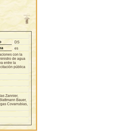
o
DS
ma
es
aciones con la
ministro de agua
va entre la
citación pública
as Zannier,
Blattmann Bauer,
rgas Covarrubias,