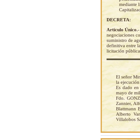
mediante l
Capitaliz
DECRETA:
Artículo Único.
negociaciones co
suministro de agu
definitiva entre 
licitación públic
El señor Mi
la ejecució
Es dado en 
mayo de mil
Fdo. GONZ
Zannier, Al
Blattmann B
Alberto Var
Villalobos S