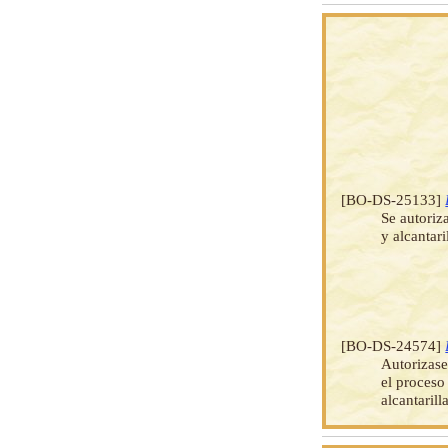
[BO-DS-25133]
Se autoriz
y alcantar
[BO-DS-24574]
Autorizase
el proceso
alcantarill