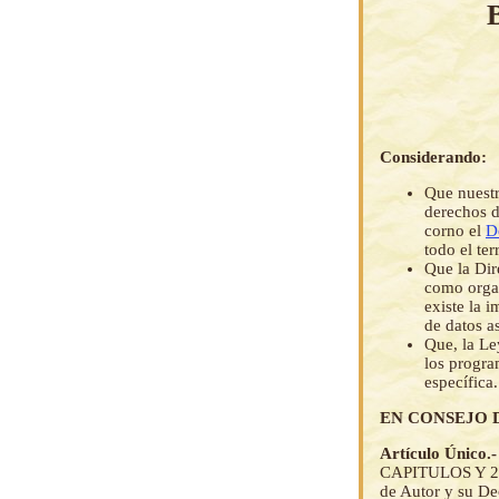
Considerando:
Que nuestr
derechos d
corno el
D
todo el ter
Que la Dir
como orga
existe la 
de datos a
Que, la Le
los progra
específica.
EN CONSEJO 
Artículo Único.
CAPITULOS Y 27 A
de Autor y su Dec