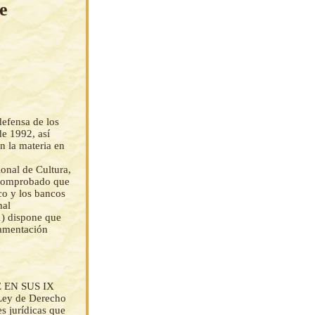
e
defensa de los
de 1992, así
n la materia en
onal de Cultura,
 comprobado que
co y los bancos
nal
1) dispone que
lamentación
 EN SUS IX
 Ley de Derecho
s jurídicas que