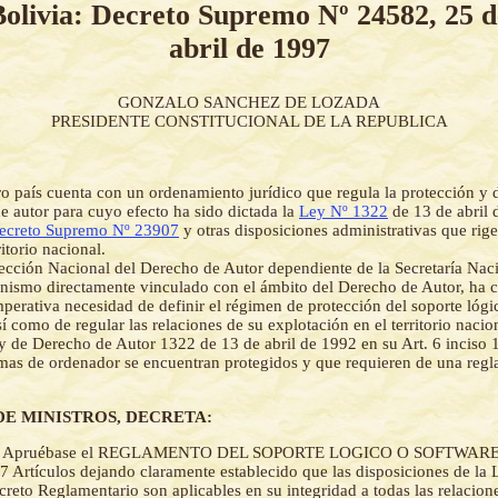
Bolivia: Decreto Supremo Nº 24582, 25 d
abril de 1997
GONZALO SANCHEZ DE LOZADA
PRESIDENTE CONSTITUCIONAL DE LA REPUBLICA
o país cuenta con un ordenamiento jurídico que regula la protección y 
e autor para cuyo efecto ha sido dictada la
Ley Nº 1322
de 13 de abril 
ecreto Supremo Nº 23907
y otras disposiciones administrativas que rige
ritorio nacional.
ección Nacional del Derecho de Autor dependiente de la Secretaría Naci
nismo directamente vinculado con el ámbito del Derecho de Autor, ha
imperativa necesidad de definir el régimen de protección del soporte lógi
sí como de regular las relaciones de su explotación en el territorio nacio
y de Derecho de Autor 1322 de 13 de abril de 1992 en su Art. 6 inciso 
mas de ordenador se encuentran protegidos y que requieren de una reg
DE MINISTROS, DECRETA:
-
Apruébase el REGLAMENTO DEL SOPORTE LOGICO O SOFTWARE
rtículos dejando claramente establecido que las disposiciones de la
reto Reglamentario son aplicables en su integridad a todas las relacione