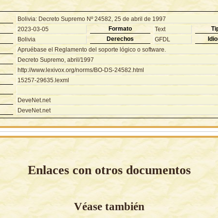
Bolivia: Decreto Supremo Nº 24582, 25 de abril de 1997
Formato
Ti
2023-03-05
Text
Derechos
Idi
Bolivia
GFDL
Apruébase el Reglamento del soporte lógico o software.
Decreto Supremo, abril/1997
http://www.lexivox.org/norms/BO-DS-24582.html
15257-29635.lexml
DeveNet.net
DeveNet.net
Enlaces con otros documentos
Véase también