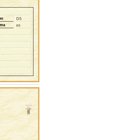
po
DS
oma
es