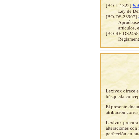
[BO-L-1322]
Bol
Ley de De
[BO-DS-23907]
Apruébase 
artículos,
[BO-RE-DS2458
Reglamen
Lexivox ofrece e
búsqueda concep
El presente docu
atribución corre
Lexivox procura 
alteraciones con 
perfección en nu