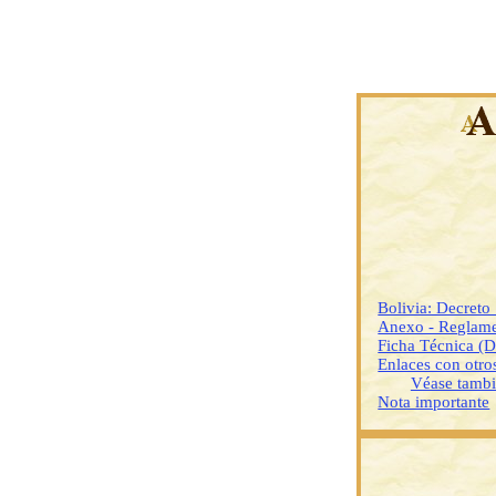
Bolivia: Decreto
Anexo - Reglame
Ficha Técnica (
Enlaces con otr
Véase tamb
Nota importante